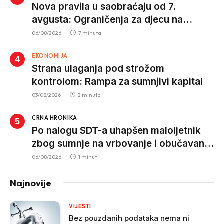
Nova pravila u saobraćaju od 7.
avgusta: Ograničenja za djecu na
trotinetima i mlade vozače, veće kazne
06/08/2026
7 minuta
za nepropisan prevoz djece
EKONOMIJA
Strana ulaganja pod strožom
kontrolom: Rampa za sumnjivi kapital
03/08/2026
2 minuta
CRNA HRONIKA
Po nalogu SDT-a uhapšen maloljetnik
zbog sumnje na vrbovanje i obučavanje
za izvršenje terorističkih djela
06/08/2026
1 minut
Najnovije
VIJESTI
Bez pouzdanih podataka nema ni