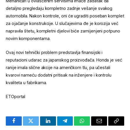
Mehaničari u ovlašćenim servisima imaće zadatak da
detaljno pregledaju kompletno zadnje vešanje svakog
automobila. Nakon kontrole, oni će ugraditi poseban komplet
za ojačanje konstrukcije. U slučajevima đe je korozija već
napravila štetu, kompletni djelovi biće zamijenjeni potpuno
novim komponentama.
Ovaj novi tehnički problem predstavlja finansijski i
reputacioni udarac za japanskog proizvođača. Honda je već
ranije imala slične akcije na američkom tlu, pa učestali
kvarovi nameću dodatni pritisak na inženjere i kontrolu
kvaliteta u fabrikama.
ETOportal
Facebook
Twitter
LinkedIn
Telegram
WhatsApp
Email
Copy