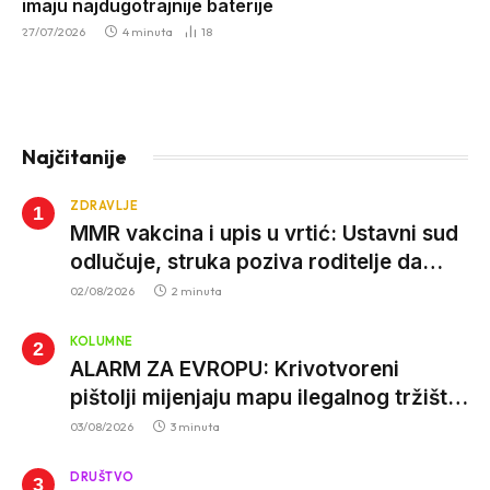
imaju najdugotrajnije baterije
27/07/2026
4 minuta
18
Najčitanije
ZDRAVLJE
MMR vakcina i upis u vrtić: Ustavni sud
odlučuje, struka poziva roditelje da
vjeruju nauci
02/08/2026
2 minuta
KOLUMNE
ALARM ZA EVROPU: Krivotvoreni
pištolji mijenjaju mapu ilegalnog tržišta,
istrage ukazuju na proizvodnju van EU
03/08/2026
3 minuta
DRUŠTVO