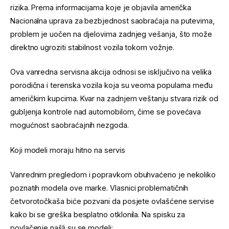
rizika. Prema informacijama koje je objavila američka
Nacionalna uprava za bezbjednost saobraćaja na putevima,
problem je uočen na djelovima zadnjeg vešanja, što može
direktno ugroziti stabilnost vozila tokom vožnje.
Ova vanredna servisna akcija odnosi se isključivo na velika
porodična i terenska vozila koja su veoma popularna među
američkim kupcima. Kvar na zadnjem veštanju stvara rizik od
gubljenja kontrole nad automobilom, čime se povećava
mogućnost saobraćajnih nezgoda.
Koji modeli moraju hitno na servis
Vanrednim pregledom i popravkom obuhvaćeno je nekoliko
poznatih modela ove marke. Vlasnici problematičnih
četvorotočkaša biće pozvani da posjete ovlašćene servise
kako bi se greška besplatno otklonila. Na spisku za
povlačenje našli su se modeli: