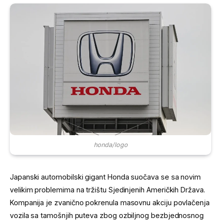
honda/logo
Japanski automobilski gigant Honda suočava se sa novim
velikim problemima na tržištu Sjedinjenih Američkih Država.
Kompanija je zvanično pokrenula masovnu akciju povlačenja
vozila sa tamošnjih puteva zbog ozbiljnog bezbjednosnog