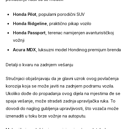
Honda Pilot
, popularni porodični SUV
Honda Ridgeline
, praktično pikap vozilo
Honda Passport
, terenac namijenjen avanturističkoj
vožnji
Acura MDX
, luksuzni model Hondinog premijum brenda
Detalji o kvaru na zadnjem vešanju
Stručnjaci objašnjavaju da je glavni uzrok ovog povlačenja
korozija koja se može javiti na zadnjem podramu vozila.
Ukoliko dođe do propadanja ovog dijela na mjestima đe se
spaja vešanje, može stradati zadnja upravljačka ruka. To
dovodi do naglog gubljenja upravljivosti, što vozača može
iznenaditi u toku brze vožnje na autoputu.