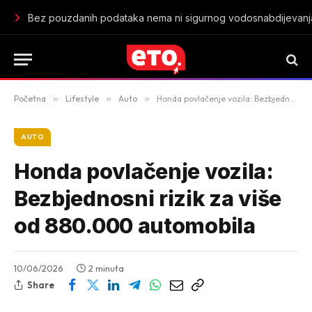
Kad svekrva spakuje kupaći, odmor tek počinje: Sedam dana 
Početna
»
Lifestyle
»
Auto
»
Honda povlačenje vozila: Bezbjednosni rizik za više od 880.000 automobila
AUTO
Honda povlačenje vozila:
Bezbjednosni rizik za više
od 880.000 automobila
10/06/2026
2 minuta
Share