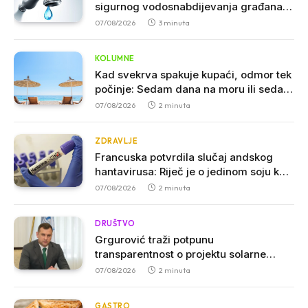
sigurnog vodosnabdijevanja građana u
Crnoj Gori
07/08/2026
3 minuta
KOLUMNE
Kad svekrva spakuje kupaći, odmor tek
počinje: Sedam dana na moru ili sedam
godina iskustva
07/08/2026
2 minuta
ZDRAVLJE
Francuska potvrdila slučaj andskog
hantavirusa: Riječ je o jedinom soju koji
se može prenositi među ljudima
07/08/2026
2 minuta
DRUŠTVO
Grgurović traži potpunu
transparentnost o projektu solarne
elektrane kod Ostroga: Javnost mora
07/08/2026
2 minuta
imati uvid u kompletnu dokumentaciju
GASTRO