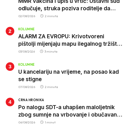
MMR vakcina i upis u vrtić: Ustavni sud
odlučuje, struka poziva roditelje da
vjeruju nauci
02/08/2026
2 minuta
KOLUMNE
ALARM ZA EVROPU: Krivotvoreni
pištolji mijenjaju mapu ilegalnog tržišta,
istrage ukazuju na proizvodnju van EU
03/08/2026
3 minuta
KOLUMNE
U kancelariju na vrijeme, na posao kad
se stigne
07/08/2026
2 minuta
CRNA HRONIKA
Po nalogu SDT-a uhapšen maloljetnik
zbog sumnje na vrbovanje i obučavanje
za izvršenje terorističkih djela
06/08/2026
1 minut