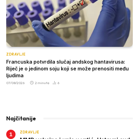
ZDRAVLJE
Francuska potvrdila slučaj andskog hantavirusa:
Riječ je o jedinom soju koji se može prenositi među
ljudima
07/08/2026
2 minuta
6
Najčitanije
ZDRAVLJE