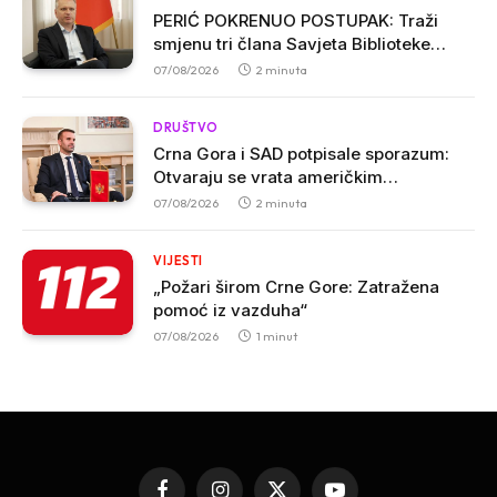
PERIĆ POKRENUO POSTUPAK: Traži
smjenu tri člana Savjeta Biblioteke
„Radosav Ljumović“ zbog inicijative o
07/08/2026
2 minuta
promjeni imena
DRUŠTVO
Crna Gora i SAD potpisale sporazum:
Otvaraju se vrata američkim
investicijama i tehnologijama
07/08/2026
2 minuta
VIJESTI
„Požari širom Crne Gore: Zatražena
pomoć iz vazduha“
07/08/2026
1 minut