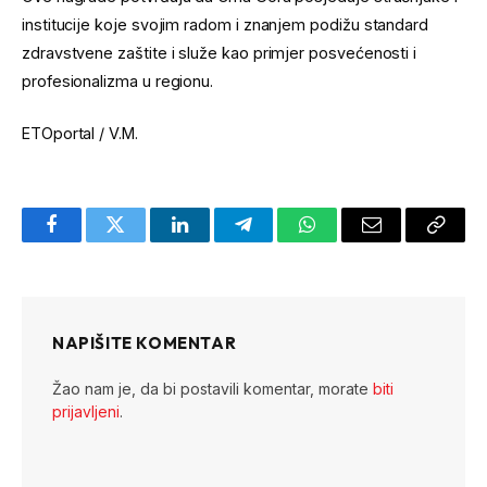
institucije koje svojim radom i znanjem podižu standard
zdravstvene zaštite i služe kao primjer posvećenosti i
profesionalizma u regionu.
ETOportal / V.M.
Facebook
Twitter
LinkedIn
Telegram
WhatsApp
Email
Copy
Link
NAPIŠITE KOMENTAR
Žao nam je, da bi postavili komentar, morate
biti
prijavljeni
.