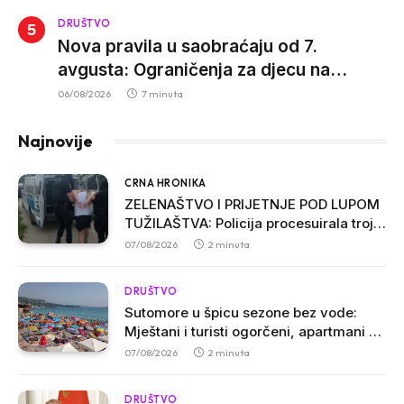
DRUŠTVO
Nova pravila u saobraćaju od 7.
avgusta: Ograničenja za djecu na
trotinetima i mlade vozače, veće kazne
06/08/2026
7 minuta
za nepropisan prevoz djece
Najnovije
CRNA HRONIKA
ZELENAŠTVO I PRIJETNJE POD LUPOM
TUŽILAŠTVA: Policija procesuirala troje
osumnjičenih u Ulcinju
07/08/2026
2 minuta
DRUŠTVO
Sutomore u špicu sezone bez vode:
Mještani i turisti ogorčeni, apartmani se
prazne zbog višesatnih restrikcija
07/08/2026
2 minuta
DRUŠTVO