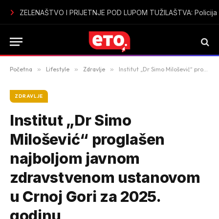
Sutomore u špicu sezone bez vode: Mještani i turisti ogorčeni
Početna
»
Lifestyle
»
Zdravlje
»
Institut „Dr Simo Milošević“ proglašen najboljom javnom zdravstvenom ustanovom u Crnoj Gori za 2025. godinu
ZDRAVLJE
Institut „Dr Simo
Milošević“ proglašen
najboljom javnom
zdravstvenom ustanovom
u Crnoj Gori za 2025.
godinu