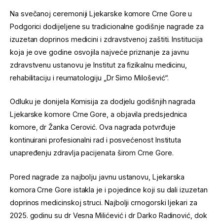
Na svečanoj ceremoniji Ljekarske komore Crne Gore u
Podgorici dodijeljene su tradicionalne godišnje nagrade za
izuzetan doprinos medicini i zdravstvenoj zaštiti. Institucija
koja je ove godine osvojila najveće priznanje za javnu
zdravstvenu ustanovu je Institut za fizikalnu medicinu,
rehabilitaciju i reumatologiju „Dr Simo Milošević“.
Odluku je donijela Komisija za dodjelu godišnjih nagrada
Ljekarske komore Crne Gore, a objavila predsjednica
komore, dr Žanka Cerović. Ova nagrada potvrđuje
kontinuirani profesionalni rad i posvećenost Instituta
unapređenju zdravlja pacijenata širom Crne Gore.
Pored nagrade za najbolju javnu ustanovu, Ljekarska
komora Crne Gore istakla je i pojedince koji su dali izuzetan
doprinos medicinskoj struci. Najbolji crnogorski ljekari za
2025. godinu su dr Vesna Milićević i dr Darko Radinović, dok