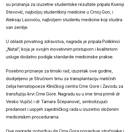
su priznanja za izuzetne studentske rezultate pripala Kseniji
Stevović, najboljoj studentkinji medicine u Crnoj Gori, i
Aleksiju Lazoviću, najboljem studentu medicine koji studira
van zemlje.
U oblasti privatnog zdravstva, nagrada je pripala Poliklinici
„Natal“, koja je svojim inovativnim pristupom i kvalitetom
usluge dodatno podigla standarde medicinske prakse.
Posebno priznanje za timski rad, izuzetak ove godine,
dodijeljeno je Stručnom timu za transplantaciju matičnih
ćelija hematopoeze Kliničkog centra Crne Gore i Zavodu za
transfuziju krvi Crne Gore. Nagradu su u ime tima primili dr
Vesko Vujičić i dr Tamara Šćepanović, simbolizujući
predanost i uspjeh zajedničkog rada u izuzetno složenim
medicinskim procedurama.
Ove nagrade potvrđuju da Crna Gora posjeduje stručnjake i