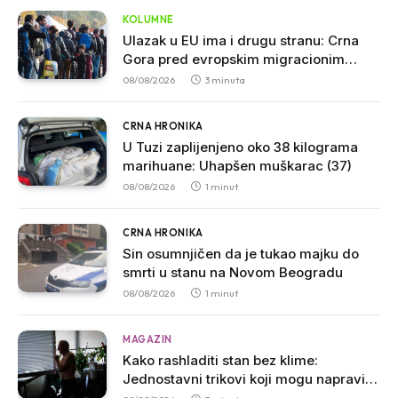
KOLUMNE
Ulazak u EU ima i drugu stranu: Crna
Gora pred evropskim migracionim
pravilima
08/08/2026
3 minuta
CRNA HRONIKA
U Tuzi zaplijenjeno oko 38 kilograma
marihuane: Uhapšen muškarac (37)
08/08/2026
1 minut
CRNA HRONIKA
Sin osumnjičen da je tukao majku do
smrti u stanu na Novom Beogradu
08/08/2026
1 minut
MAGAZIN
Kako rashladiti stan bez klime:
Jednostavni trikovi koji mogu napraviti
veliku razliku