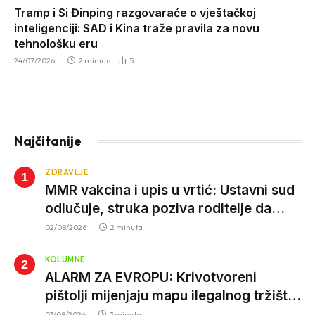
Tramp i Si Đinping razgovaraće o vještačkoj
inteligenciji: SAD i Kina traže pravila za novu
tehnološku eru
24/07/2026
2 minuta
5
Najčitanije
ZDRAVLJE
MMR vakcina i upis u vrtić: Ustavni sud
odlučuje, struka poziva roditelje da
vjeruju nauci
02/08/2026
2 minuta
KOLUMNE
ALARM ZA EVROPU: Krivotvoreni
pištolji mijenjaju mapu ilegalnog tržišta,
istrage ukazuju na proizvodnju van EU
03/08/2026
3 minuta