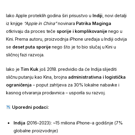
Iako Apple proteklih godina širi prisustvo u
Indiji
, novi detalji
iz knjige
“Apple in China”
novinara
Patrika Maginga
otkrivaju da proces teče
sporije i komplikovanije
nego u
Kini. Prema autoru, proizvodnja iPhone uređaja u Indiji odvija
se
deset puta sporije
nego što je to bio slučaj u Kini u
sličnoj fazi razvoja.
Iako je
Tim Kuk
još 2018. predvidio da će Indija slijediti
sličnu putanju kao Kina, brojna
administrativna i logistička
ograničenja
– poput zahtjeva za 30% lokalne nabavke i
kasnog otvaranja prodavnica – usporila su razvoj.
Uporedni podaci:
Indija
(2016–2023): ~15 miliona iPhone-a godišnje (7%
globalne proizvodnje)