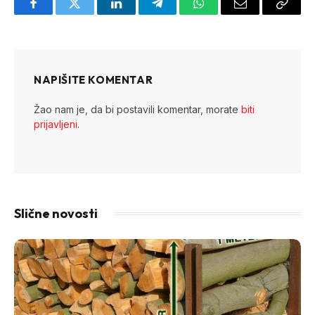
Facebook
Twitter
LinkedIn
Telegram
WhatsApp
Email
Copy
Link
NAPIŠITE KOMENTAR
Žao nam je, da bi postavili komentar, morate
biti
prijavljeni
.
Slične novosti