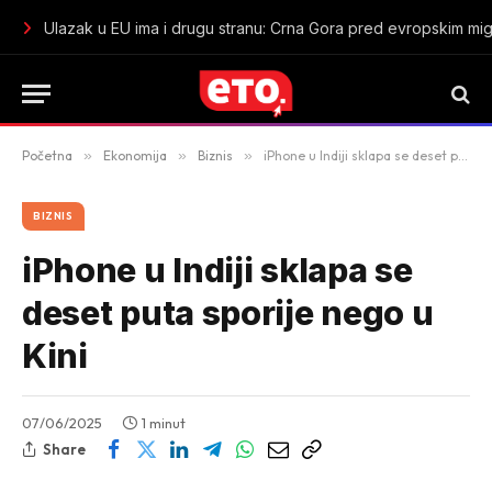
U Tuzi zaplijenjeno oko 38 kilograma marihuane: Uhapšen mu
Početna
»
Ekonomija
»
Biznis
»
iPhone u Indiji sklapa se deset puta sporije nego u Kini
BIZNIS
iPhone u Indiji sklapa se
deset puta sporije nego u
Kini
07/06/2025
1 minut
Share