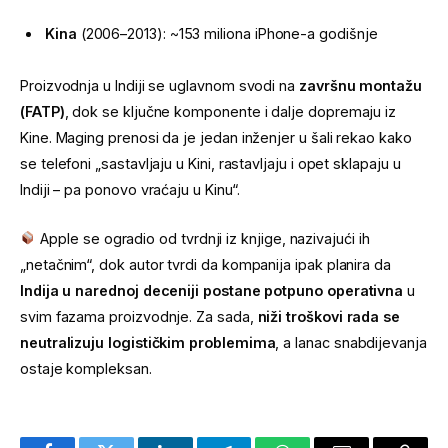
Kina
(2006–2013): ~153 miliona iPhone-a godišnje
Proizvodnja u Indiji se uglavnom svodi na
završnu montažu
(FATP)
, dok se ključne komponente i dalje dopremaju iz
Kine. Maging prenosi da je jedan inženjer u šali rekao kako
se telefoni „sastavljaju u Kini, rastavljaju i opet sklapaju u
Indiji – pa ponovo vraćaju u Kinu“.
Apple se ogradio od tvrdnji iz knjige, nazivajući ih
„netačnim“, dok autor tvrdi da kompanija ipak planira da
Indija u narednoj deceniji postane potpuno operativna
u
svim fazama proizvodnje. Za sada,
niži troškovi rada se
neutralizuju logističkim problemima
, a lanac snabdijevanja
ostaje kompleksan.