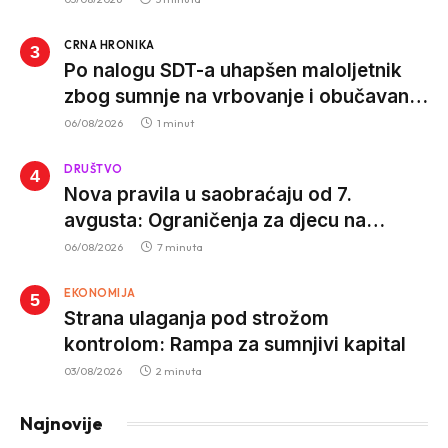
CRNA HRONIKA
Po nalogu SDT-a uhapšen maloljetnik
zbog sumnje na vrbovanje i obučavanje
za izvršenje terorističkih djela
06/08/2026
1 minut
DRUŠTVO
Nova pravila u saobraćaju od 7.
avgusta: Ograničenja za djecu na
trotinetima i mlade vozače, veće kazne
06/08/2026
7 minuta
za nepropisan prevoz djece
EKONOMIJA
Strana ulaganja pod strožom
kontrolom: Rampa za sumnjivi kapital
03/08/2026
2 minuta
Najnovije