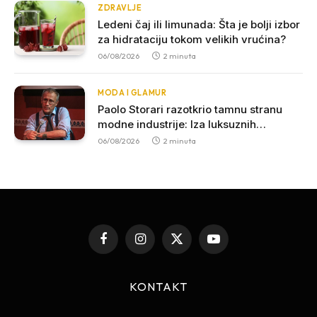
ZDRAVLJE
Ledeni čaj ili limunada: Šta je bolji izbor
za hidrataciju tokom velikih vrućina?
06/08/2026
2 minuta
MODA I GLAMUR
Paolo Storari razotkrio tamnu stranu
modne industrije: Iza luksuznih
brendova krije se „kaporalato“
06/08/2026
2 minuta
Facebook
Instagram
X
YouTube
(Twitter)
KONTAKT