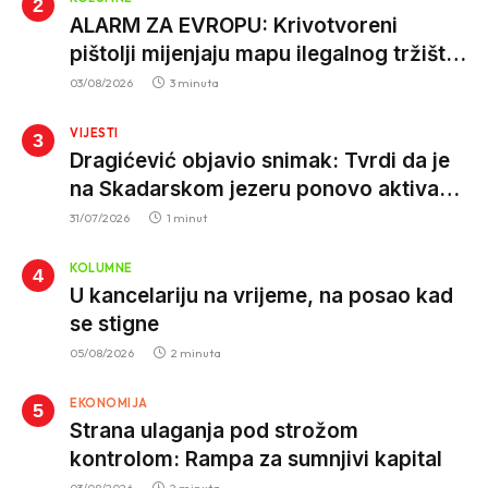
ALARM ZA EVROPU: Krivotvoreni
pištolji mijenjaju mapu ilegalnog tržišta,
istrage ukazuju na proizvodnju van EU
03/08/2026
3 minuta
VIJESTI
Dragićević objavio snimak: Tvrdi da je
na Skadarskom jezeru ponovo aktivan
krivolov strujom
31/07/2026
1 minut
KOLUMNE
U kancelariju na vrijeme, na posao kad
se stigne
05/08/2026
2 minuta
EKONOMIJA
Strana ulaganja pod strožom
kontrolom: Rampa za sumnjivi kapital