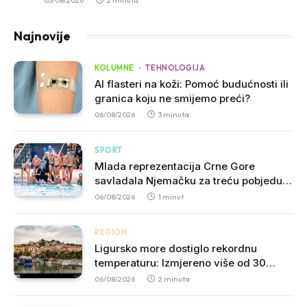
03/08/2026
2 minuta
Najnovije
KOLUMNE
TEHNOLOGIJA
AI flasteri na koži: Pomoć budućnosti ili
granica koju ne smijemo preći?
06/08/2026
3 minuta
SPORT
Mlada reprezentacija Crne Gore
savladala Njemačku za treću pobjedu
na prvenstvu
06/08/2026
1 minut
REGION
Ligursko more dostiglo rekordnu
temperaturu: Izmjereno više od 30
stepeni Celzijusa
06/08/2026
2 minuta