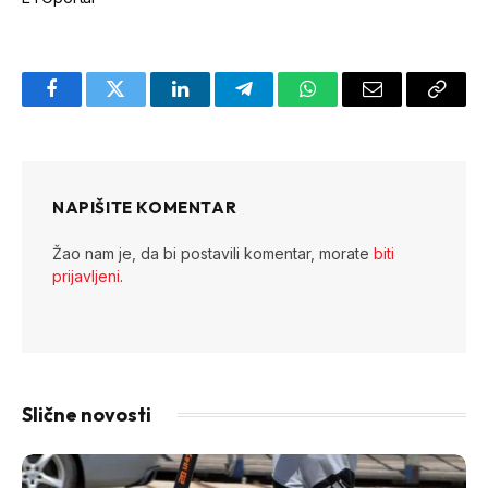
Facebook
Twitter
LinkedIn
Telegram
WhatsApp
Email
Copy
Link
NAPIŠITE KOMENTAR
Žao nam je, da bi postavili komentar, morate
biti
prijavljeni
.
Slične novosti