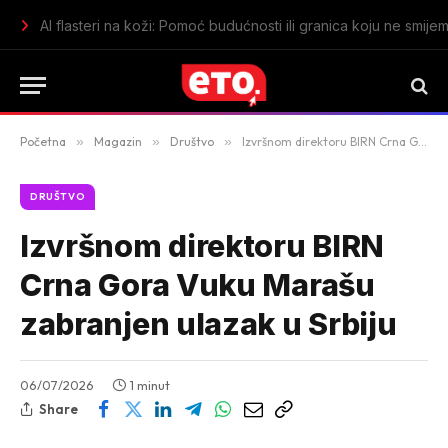
Mlada reprezentacija Crne Gore savladala Njemačku za treć
Početna
»
Magazin
»
Društvo
»
Izvršnom direktoru BIRN Crna Gora Vuku Marašu zabranjen ulazak u Srbiju
DRUŠTVO
Izvršnom direktoru BIRN
Crna Gora Vuku Marašu
zabranjen ulazak u Srbiju
06/07/2026
1 minut
Share