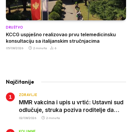
DRUŠTVO
KCCG uspješno realizovao prvu telemedicinsku
konsultaciju sa italijanskim stručnjacima
05/08/2026
2 minuta
6
Najčitanije
ZDRAVLJE
MMR vakcina i upis u vrtić: Ustavni sud
odlučuje, struka poziva roditelje da
vjeruju nauci
02/08/2026
2 minuta
KOLUMNE