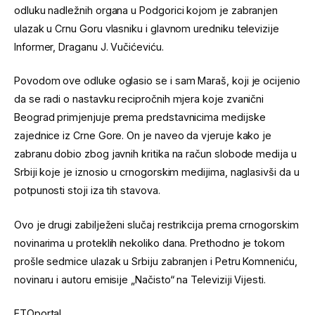
odluku nadležnih organa u Podgorici kojom je zabranjen
ulazak u Crnu Goru vlasniku i glavnom uredniku televizije
Informer, Draganu J. Vučićeviću.
Povodom ove odluke oglasio se i sam Maraš, koji je ocijenio
da se radi o nastavku recipročnih mjera koje zvanični
Beograd primjenjuje prema predstavnicima medijske
zajednice iz Crne Gore. On je naveo da vjeruje kako je
zabranu dobio zbog javnih kritika na račun slobode medija u
Srbiji koje je iznosio u crnogorskim medijima, naglasivši da u
potpunosti stoji iza tih stavova.
Ovo je drugi zabilježeni slučaj restrikcija prema crnogorskim
novinarima u proteklih nekoliko dana. Prethodno je tokom
prošle sedmice ulazak u Srbiju zabranjen i Petru Komneniću,
novinaru i autoru emisije „Načisto“ na Televiziji Vijesti.
ETOportal