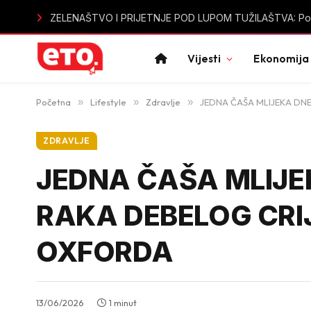
Sutomore u špicu sezone bez vode: Mještani i turisti ogo
Vijesti
Ekonomija
Početna
»
Lifestyle
»
Zdravlje
»
JEDNA ČAŠA MLIJEKA DNE
ZDRAVLJE
JEDNA ČAŠA MLIJE
RAKA DEBELOG CRI
OXFORDA
13/06/2026
1 minut