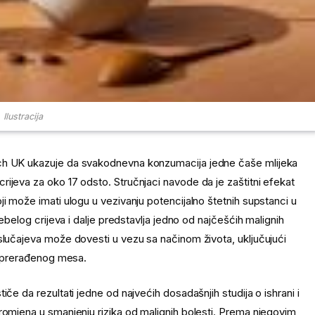
Ilustracija
rch UK ukazuje da svakodnevna konzumacija jedne čaše mlijeka
ijeva za oko 17 odsto. Stručnjaci navode da je zaštitni efekat
i može imati ulogu u vezivanju potencijalno štetnih supstanci u
debelog crijeva i dalje predstavlja jedno od najčešćih malignih
slučajeva može dovesti u vezu sa načinom života, uključujući
 i prerađenog mesa.
če da rezultati jedne od najvećih dosadašnjih studija o ishrani i
romjena u smanjenju rizika od malignih bolesti. Prema njegovim