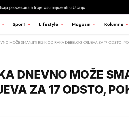
rčeni, apartmani se prazne zbog višesatnih restrikcija
Sport
Lifestyle
Magazin
Kolumne
VNO MOŽE SMANJITI RIZIK OD RAKA DEBELOG CRIJEVA ZA 17 ODSTO, 
KA DNEVNO MOŽE SMAN
JEVA ZA 17 ODSTO, PO