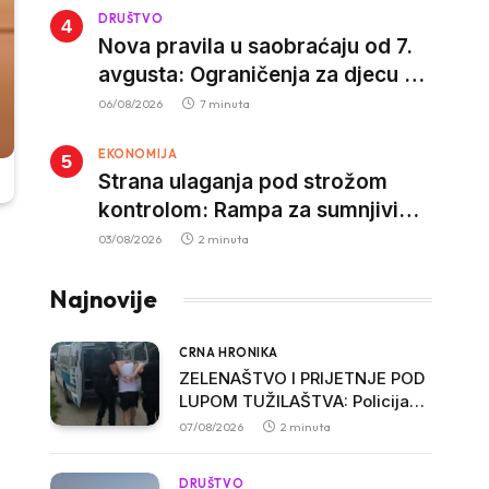
DRUŠTVO
Nova pravila u saobraćaju od 7.
avgusta: Ograničenja za djecu na
trotinetima i mlade vozače, veće
06/08/2026
7 minuta
kazne za nepropisan prevoz
EKONOMIJA
djece
Strana ulaganja pod strožom
kontrolom: Rampa za sumnjivi
kapital
03/08/2026
2 minuta
Najnovije
CRNA HRONIKA
ZELENAŠTVO I PRIJETNJE POD
LUPOM TUŽILAŠTVA: Policija
procesuirala troje osumnjičenih
07/08/2026
2 minuta
u Ulcinju
DRUŠTVO