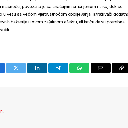
na masnoću, povezano je sa značajnim smanjenjem rizika, dok se
 u vezu sa većom vjerovatnoćom obolijevanja. Istraživači dodatn
evnih bakterija u ovom zaštitnom efektu, ali ističu da su potrebna
rdili.
cebook
Twitter
LinkedIn
Telegram
WhatsApp
Email
Co
Li
eni
.