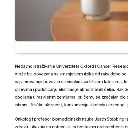
Nedavno istraživanje Univerziteta Oxford i Cancer Resea
može biti povezana sa smanjenjem rizika od raka debelog cr
najvjerovatnije povezan sa visokim sadržajem kalcijuma, koj
crijevima i podsticanju eliminacije abnormalnih ćelija. Rak 
oboljenja u razvijenim zemljama, pri čemu se značajan dio 
ishranu, fizičku aktivnost, konzumaciju alkohola i crvenog
Onkolog i profesor biomedicinskih nauka Justin Stebbing isti
zdravlju ukazuju na potencijal jednostavnih prehrambenih p