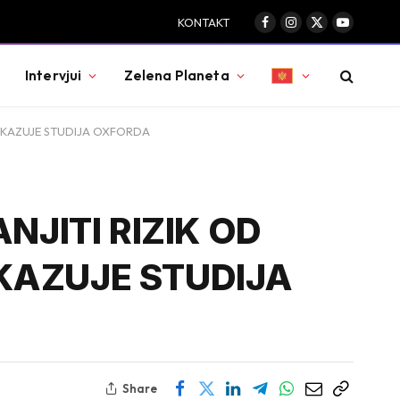
KONTAKT
Facebook
Instagram
X
YouTube
(Twitter)
Intervjui
Zelena Planeta
POKAZUJE STUDIJA OXFORDA
JITI RIZIK OD
KAZUJE STUDIJA
Share