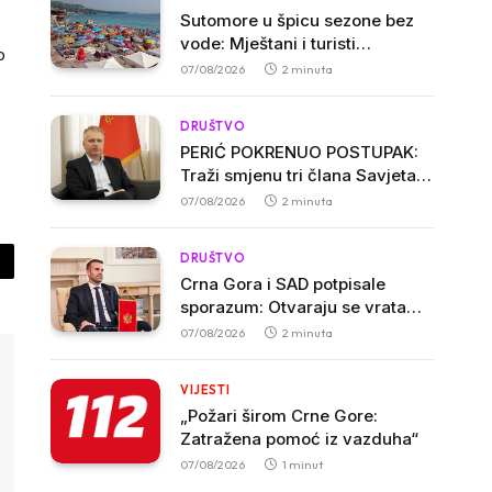
Sutomore u špicu sezone bez
vode: Mještani i turisti
o
ogorčeni, apartmani se prazne
07/08/2026
2 minuta
zbog višesatnih restrikcija
DRUŠTVO
PERIĆ POKRENUO POSTUPAK:
Traži smjenu tri člana Savjeta
Biblioteke „Radosav Ljumović“
07/08/2026
2 minuta
zbog inicijative o promjeni
imena
DRUŠTVO
py
Crna Gora i SAD potpisale
sporazum: Otvaraju se vrata
nk
američkim investicijama i
07/08/2026
2 minuta
tehnologijama
VIJESTI
„Požari širom Crne Gore:
Zatražena pomoć iz vazduha“
07/08/2026
1 minut