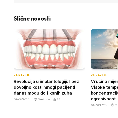
Slične novosti
ZDRAVLJE
ZDRAVLJE
Revolucija u implantologiji: I bez
Vrućina mije
dovoljno kosti mnogi pacijenti
Visoke tempe
danas mogu do fiksnih zuba
koncentracij
agresivnost
07/08/2026
3 minuta
25
07/08/2026
2