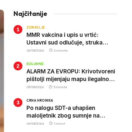
Najčitanije
ZDRAVLJE
MMR vakcina i upis u vrtić:
Ustavni sud odlučuje, struka
poziva roditelje da vjeruju nauci
02/08/2026
2 minuta
KOLUMNE
ALARM ZA EVROPU: Krivotvoreni
pištolji mijenjaju mapu ilegalnog
tržišta, istrage ukazuju na
03/08/2026
3 minuta
proizvodnju van EU
CRNA HRONIKA
Po nalogu SDT-a uhapšen
maloljetnik zbog sumnje na
vrbovanje i obučavanje za
06/08/2026
1 minut
izvršenje terorističkih djela