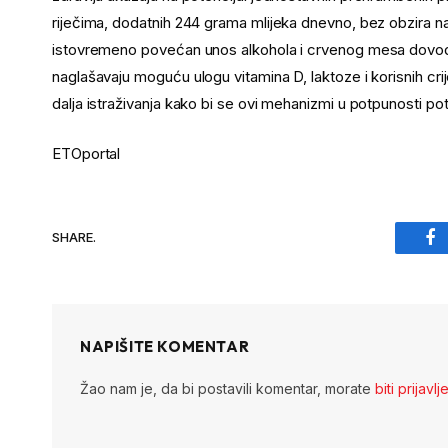
riječima, dodatnih 244 grama mlijeka dnevno, bez obzira 
istovremeno povećan unos alkohola i crvenog mesa dovodi
naglašavaju moguću ulogu vitamina D, laktoze i korisnih crij
dalja istraživanja kako bi se ovi mehanizmi u potpunosti potv
ETOportal
SHARE.
Fa
NAPIŠITE KOMENTAR
Žao nam je, da bi postavili komentar, morate
biti prijavlj