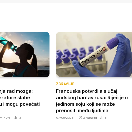
ZDRAVLJE
nja rad mozga:
Francuska potvrdila slučaj
rature slabe
andskog hantavirusa: Riječ je o
u i mogu povećati
jedinom soju koji se može
prenositi među ljudima
 minuta
13
07/08/2026
2 minuta
6