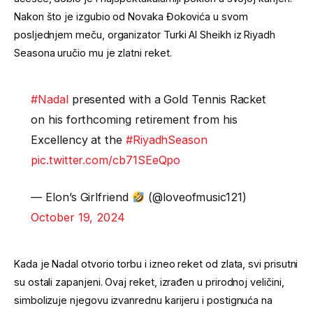
Nakon što je izgubio od Novaka Đokovića u svom
posljednjem meču, organizator Turki Al Sheikh iz Riyadh
Seasona uručio mu je zlatni reket.
#Nadal
presented with a Gold Tennis Racket
on his forthcoming retirement from his
Excellency at the
#RiyadhSeason
pic.twitter.com/cb71SEeQpo
— Elon’s Girlfriend
(@loveofmusic121)
October 19, 2024
Kada je Nadal otvorio torbu i izneo reket od zlata, svi prisutni
su ostali zapanjeni. Ovaj reket, izrađen u prirodnoj veličini,
simbolizuje njegovu izvanrednu karijeru i postignuća na