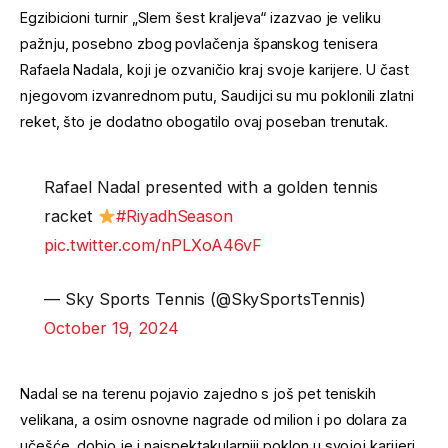
Egzibicioni turnir „Slem šest kraljeva“ izazvao je veliku
pažnju, posebno zbog povlačenja španskog tenisera
Rafaela Nadala, koji je ozvaničio kraj svoje karijere. U čast
njegovom izvanrednom putu, Saudijci su mu poklonili zlatni
reket, što je dodatno obogatilo ovaj poseban trenutak.
Rafael Nadal presented with a golden tennis
racket
#RiyadhSeason
pic.twitter.com/nPLXoA46vF
— Sky Sports Tennis (@SkySportsTennis)
October 19, 2024
Nadal se na terenu pojavio zajedno s još pet teniskih
velikana, a osim osnovne nagrade od milion i po dolara za
učešće, dobio je i najspektakularniji poklon u svojoj karijeri.