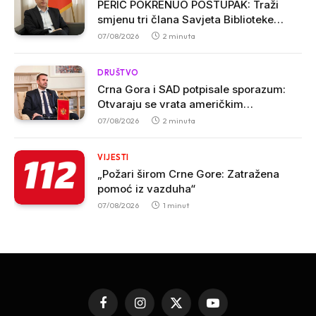
PERIĆ POKRENUO POSTUPAK: Traži
smjenu tri člana Savjeta Biblioteke
„Radosav Ljumović“ zbog inicijative o
07/08/2026
2 minuta
promjeni imena
DRUŠTVO
Crna Gora i SAD potpisale sporazum:
Otvaraju se vrata američkim
investicijama i tehnologijama
07/08/2026
2 minuta
VIJESTI
„Požari širom Crne Gore: Zatražena
pomoć iz vazduha“
07/08/2026
1 minut
Facebook
Instagram
X
YouTube