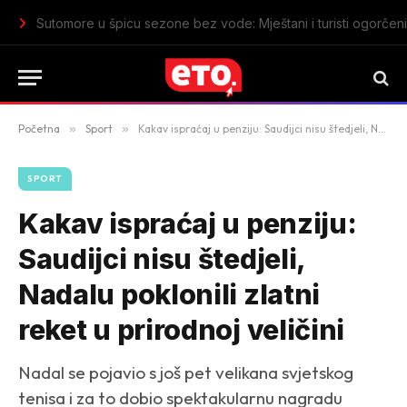
Sutomore u špicu sezone bez vode: Mještani i turisti ogorčeni
Početna
»
Sport
»
Kakav ispraćaj u penziju: Saudijci nisu štedjeli, Nadalu poklonili zlatni reket u prirodnoj veličini
SPORT
Kakav ispraćaj u penziju:
Saudijci nisu štedjeli,
Nadalu poklonili zlatni
reket u prirodnoj veličini
Nadal se pojavio s još pet velikana svjetskog
tenisa i za to dobio spektakularnu nagradu