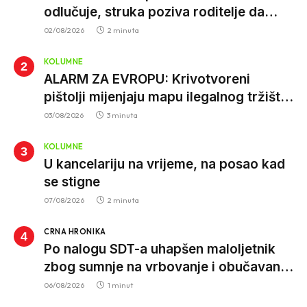
odlučuje, struka poziva roditelje da
vjeruju nauci
02/08/2026
2 minuta
KOLUMNE
ALARM ZA EVROPU: Krivotvoreni
pištolji mijenjaju mapu ilegalnog tržišta,
istrage ukazuju na proizvodnju van EU
03/08/2026
3 minuta
KOLUMNE
U kancelariju na vrijeme, na posao kad
se stigne
07/08/2026
2 minuta
CRNA HRONIKA
Po nalogu SDT-a uhapšen maloljetnik
zbog sumnje na vrbovanje i obučavanje
za izvršenje terorističkih djela
06/08/2026
1 minut