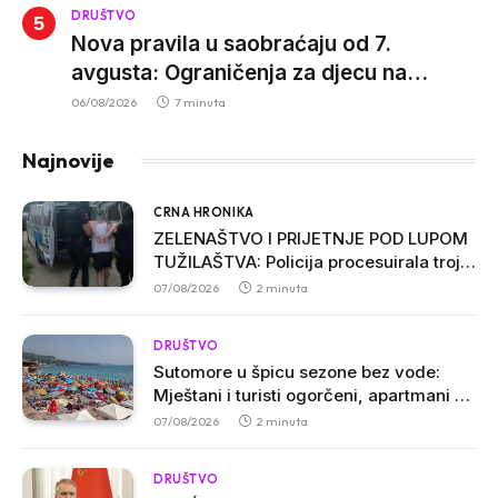
DRUŠTVO
Nova pravila u saobraćaju od 7.
avgusta: Ograničenja za djecu na
trotinetima i mlade vozače, veće kazne
06/08/2026
7 minuta
za nepropisan prevoz djece
Najnovije
CRNA HRONIKA
ZELENAŠTVO I PRIJETNJE POD LUPOM
TUŽILAŠTVA: Policija procesuirala troje
osumnjičenih u Ulcinju
07/08/2026
2 minuta
DRUŠTVO
Sutomore u špicu sezone bez vode:
Mještani i turisti ogorčeni, apartmani se
prazne zbog višesatnih restrikcija
07/08/2026
2 minuta
DRUŠTVO