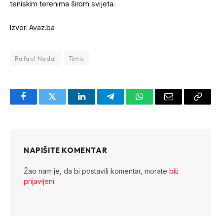
teniskim terenima širom svijeta.
Izvor: Avaz.ba
Rafael Nadal
Tenis
Facebook
Twitter
LinkedIn
Telegram
WhatsApp
Email
Copy
Link
NAPIŠITE KOMENTAR
Žao nam je, da bi postavili komentar, morate
biti
prijavljeni
.