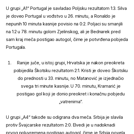
U grupi „A1“ Portugal je savladao Poljsku rezultatom 1:3. Silva
je doveo Portugal u vođstvo u 26. minutu, a Ronaldo je
nepunih 10 minuta kasnije povisio na 0:2. Poljaci su smanjili
na 1:2 u 78. minutu golom Zjelinskog, ali je Bednarek pred
sam kraj meča postigao autogol, čime je potvrđena pobjeda
Portugala.
Ranije juče, u istoj grupi, Hrvatska je nakon preokreta
pobijedila Škotsku rezultatom 2:1. Kristi je doveo Škotsku
do prednosti u 33. minutu, no Matanović je izjednačio
svega tri minute kasnije. U 70. minutu, Kramarić je
postigao gol koji je donio preokret i konačnu pobjedu
„vatrenima“.
U grupi „A4“ takođe su odigrana dva meča. Srbija je slavila
protiv Švajcarske rezultatom 2:0. Elvedi je u nadoknadi
prvog poluvremena postigao autogol, čime je Srbija povela,