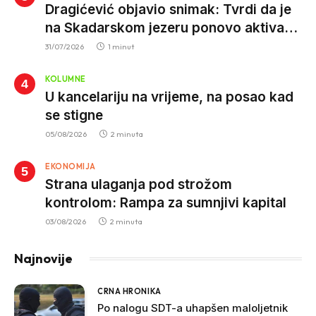
Dragićević objavio snimak: Tvrdi da je
na Skadarskom jezeru ponovo aktivan
krivolov strujom
31/07/2026
1 minut
KOLUMNE
U kancelariju na vrijeme, na posao kad
se stigne
05/08/2026
2 minuta
EKONOMIJA
Strana ulaganja pod strožom
kontrolom: Rampa za sumnjivi kapital
03/08/2026
2 minuta
Najnovije
CRNA HRONIKA
Po nalogu SDT-a uhapšen maloljetnik