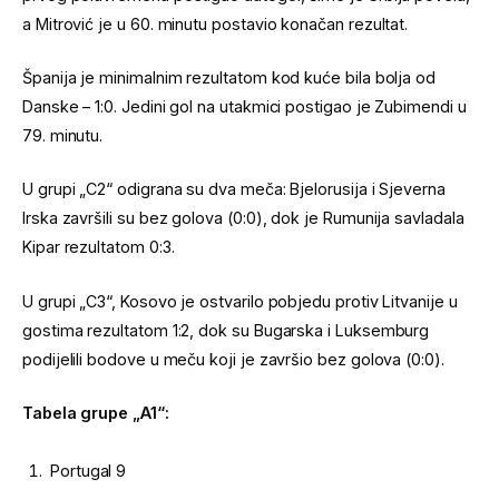
a Mitrović je u 60. minutu postavio konačan rezultat.
Španija je minimalnim rezultatom kod kuće bila bolja od
Danske – 1:0. Jedini gol na utakmici postigao je Zubimendi u
79. minutu.
U grupi „C2“ odigrana su dva meča: Bjelorusija i Sjeverna
Irska završili su bez golova (0:0), dok je Rumunija savladala
Kipar rezultatom 0:3.
U grupi „C3“, Kosovo je ostvarilo pobjedu protiv Litvanije u
gostima rezultatom 1:2, dok su Bugarska i Luksemburg
podijelili bodove u meču koji je završio bez golova (0:0).
Tabela grupe „A1“:
Portugal 9