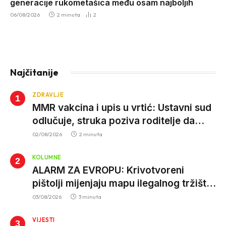
generacije rukometašica među osam najboljih
06/08/2026
2 minuta
2
Najčitanije
ZDRAVLJE
MMR vakcina i upis u vrtić: Ustavni sud
odlučuje, struka poziva roditelje da
vjeruju nauci
02/08/2026
2 minuta
KOLUMNE
ALARM ZA EVROPU: Krivotvoreni
pištolji mijenjaju mapu ilegalnog tržišta,
istrage ukazuju na proizvodnju van EU
03/08/2026
3 minuta
VIJESTI