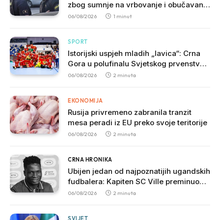
zbog sumnje na vrbovanje i obučavanje
za izvršenje terorističkih djela
06/08/2026
1 minut
SPORT
Istorijski uspjeh mladih „lavica“: Crna
Gora u polufinalu Svjetskog prvenstva
nakon pobjede nad Slovačkom
06/08/2026
2 minuta
EKONOMIJA
Rusija privremeno zabranila tranzit
mesa peradi iz EU preko svoje teritorije
06/08/2026
2 minuta
CRNA HRONIKA
Ubijen jedan od najpoznatijih ugandskih
fudbalera: Kapiten SC Ville preminuo
nakon brutalnog napada
06/08/2026
2 minuta
SVIJET