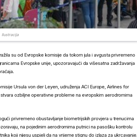
Ilustracija
tražila su od Evropske komisije da tokom jula i avgusta privremeno
 granicama Evropske unije, upozoravajući da višesatna zadržavanja
raćaja.
ije Ursula von der Leyen, udruženja ACI Europe, Airlines for
S) stvara ozbiljne operativne probleme na evropskim aerodromima
ogući privremeno obustavljanje biometrijskih provjera u trenucima
ozoravaju, na pojedinim aerodromima putnici na pasošku kontrolu
tnika koji nijesu uspjeli da na vrijeme stignu do izlaza za ukrcavanje