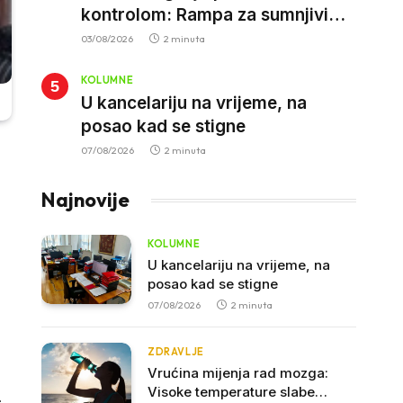
kontrolom: Rampa za sumnjivi
kapital
03/08/2026
2 minuta
KOLUMNE
U kancelariju na vrijeme, na
posao kad se stigne
07/08/2026
2 minuta
Najnovije
KOLUMNE
U kancelariju na vrijeme, na
posao kad se stigne
07/08/2026
2 minuta
ZDRAVLJE
Vrućina mijenja rad mozga:
Visoke temperature slabe
.