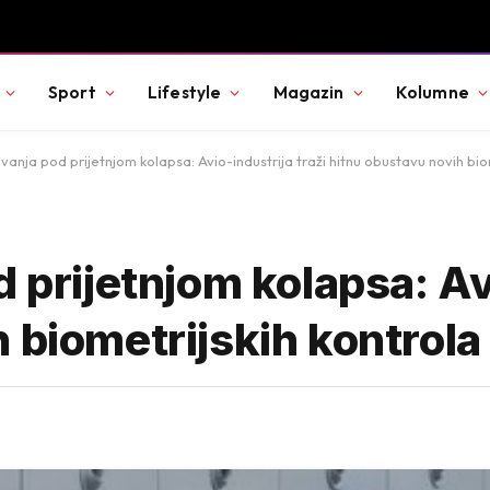
ncentraciju i mogu povećati agresivnost
Sport
Lifestyle
Magazin
Kolumne
ovanja pod prijetnjom kolapsa: Avio-industrija traži hitnu obustavu novih bi
 prijetnjom kolapsa: Avi
 biometrijskih kontrol