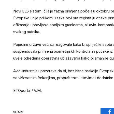
Novi EES sistem, čija je fazna primjena počela u oktobru pr
Evropske unije prilikom ulaska prvi put registruju otiske prst
efikasnije upravljanje spoljnim granicama, ali avio-kompa
svakog putnika.
Pojedine države već su reagovale kako bi spriječile saobr
suspendovala primjenu biometrijskih kontrola za putnike iz
uvele određena operativna ublažavanja kako bi smanjile gu
Avio-industrija upozorava da bi, bez hitne reakcije Evropsk
sa višesatnim čekanjima, propuštenim letovima i dodat
ETOportal / V.M.
SHARE.