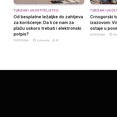
TURIZAM I UGOSTITELJSTVO
TURIZAM I UGOS
Od besplatne ležaljke do zahtjeva
Crnogorski t
za korišćenje: Da li će nam za
izazovom: Viš
plažu uskoro trebati i elektronski
ostaje u pov
potpis?
21/07/2026
3 
21/07/2026
2 minuta
21