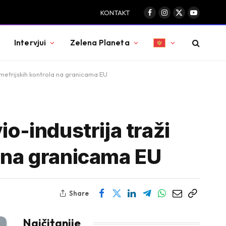
KONTAKT
Facebook
Instagram
X
YouTube
(Twitter)
Intervjui
Zelena Planeta
ometrijskih kontrola na granicama EU
o-industrija traži
a na granicama EU
Share
Najčitanije