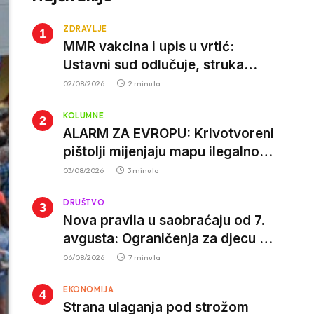
ZDRAVLJE
MMR vakcina i upis u vrtić:
Ustavni sud odlučuje, struka
poziva roditelje da vjeruju nauci
02/08/2026
2 minuta
KOLUMNE
ALARM ZA EVROPU: Krivotvoreni
pištolji mijenjaju mapu ilegalnog
tržišta, istrage ukazuju na
03/08/2026
3 minuta
proizvodnju van EU
DRUŠTVO
Nova pravila u saobraćaju od 7.
avgusta: Ograničenja za djecu na
trotinetima i mlade vozače, veće
06/08/2026
7 minuta
kazne za nepropisan prevoz
EKONOMIJA
djece
Strana ulaganja pod strožom