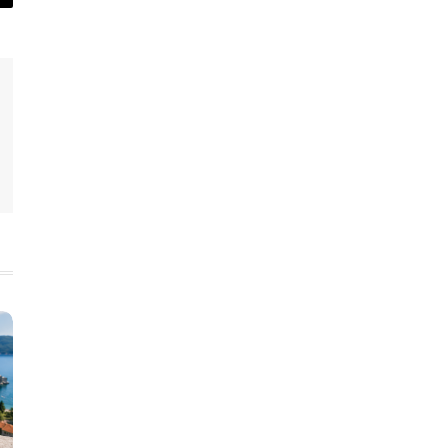
py
nk