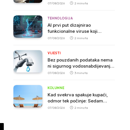
koncentraciju i mogu povećati
07/08/2026
2 minuta
agresivnost
TEHNOLOGIJA
AI prvi put dizajnirao
funkcionalne viruse koji
uništavaju bakterije
07/08/2026
2 minuta
VIJESTI
Bez pouzdanih podataka nema
ni sigurnog vodosnabdijevanja
građana u Crnoj Gori
07/08/2026
3 minuta
KOLUMNE
Kad svekrva spakuje kupaći,
odmor tek počinje: Sedam
dana na moru ili sedam godina
07/08/2026
2 minuta
iskustva