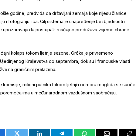
ošle godine, predviđa da državljani zemalja koje nijesu članice
iju i fotografiju lica. Cilj sistema je unapređenje bezbjednosti i
nije upozoravaju da postupak značajno produžava vrijeme obrade
aćajni kolaps tokom ljetnje sezone. Grčka je privremeno
 Ujedinjenog Kraljevstva do septembra, dok su i francuske vlasti
žve na graničnim prelazima.
e komisije, milioni putnika tokom ljetnjih odmora mogli da se suoče
nim poremećajima u međunarodnom vazdušnom saobraćaju.