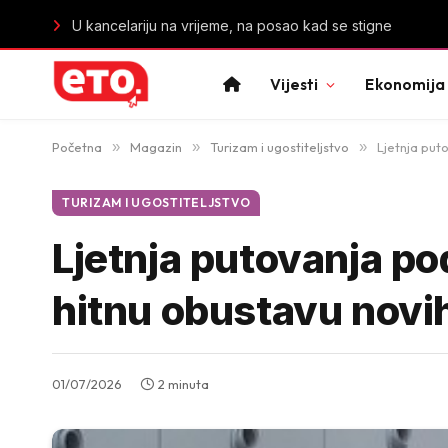
Vrućina mijenja rad mozga: Visoke temperature slabe ko
Vijesti
Ekonomija
Početna
»
Magazin
»
Turizam i ugostiteljstvo
»
Ljetnja put
TURIZAM I UGOSTITELJSTVO
Ljetnja putovanja pod
hitnu obustavu novih
01/07/2026
2 minuta