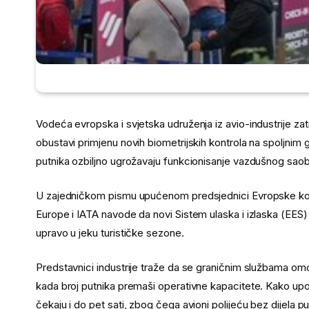
Vodeća evropska i svjetska udruženja iz avio-industrije za
obustavi primjenu novih biometrijskih kontrola na spoljnim
putnika ozbiljno ugrožavaju funkcionisanje vazdušnog saob
U zajedničkom pismu upućenom predsjednici Evropske komis
Europe i IATA navode da novi Sistem ulaska i izlaska (EE
upravo u jeku turističke sezone.
Predstavnici industrije traže da se graničnim službama om
kada broj putnika premaši operativne kapacitete. Kako up
čekaju i do pet sati, zbog čega avioni polijeću bez dijela pu