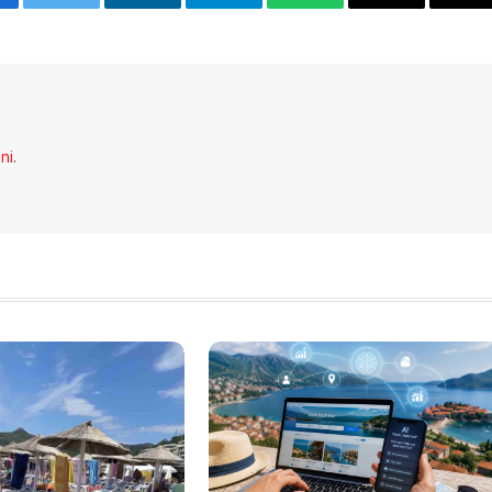
cebook
Twitter
LinkedIn
Telegram
WhatsApp
Email
Co
Li
eni
.