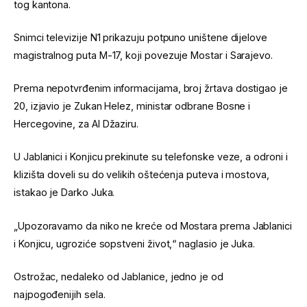
tog kantona.
Snimci televizije N1 prikazuju potpuno uništene dijelove
magistralnog puta M-17, koji povezuje Mostar i Sarajevo.
Prema nepotvrđenim informacijama, broj žrtava dostigao je
20, izjavio je Zukan Helez, ministar odbrane Bosne i
Hercegovine, za Al Džaziru.
U Jablanici i Konjicu prekinute su telefonske veze, a odroni i
klizišta doveli su do velikih oštećenja puteva i mostova,
istakao je Darko Juka.
„Upozoravamo da niko ne kreće od Mostara prema Jablanici
i Konjicu, ugroziće sopstveni život,“ naglasio je Juka.
Ostrožac, nedaleko od Jablanice, jedno je od
najpogođenijih sela.