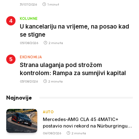
krivolov strujom
31/07/2026
1 minut
KOLUMNE
U kancelariju na vrijeme, na posao kad
se stigne
05/08/2026
2 minuta
EKONOMIJA
Strana ulaganja pod strožom
kontrolom: Rampa za sumnjivi kapital
03/08/2026
2 minuta
Najnovije
AUTO
Mercedes-AMG CLA 45 4MATIC+
postavio novi rekord na Nürburgringu:
Električna sportska limuzina najbrža u
06/08/2026
2 minuta
svojoj klasi