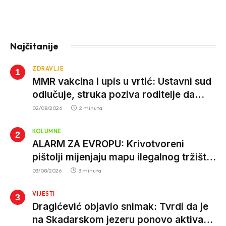
Najčitanije
ZDRAVLJE
MMR vakcina i upis u vrtić: Ustavni sud
odlučuje, struka poziva roditelje da
vjeruju nauci
02/08/2026
2 minuta
KOLUMNE
ALARM ZA EVROPU: Krivotvoreni
pištolji mijenjaju mapu ilegalnog tržišta,
istrage ukazuju na proizvodnju van EU
03/08/2026
3 minuta
VIJESTI
Dragićević objavio snimak: Tvrdi da je
na Skadarskom jezeru ponovo aktivan