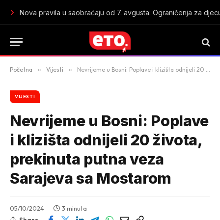
Nova pravila u saobraćaju od 7. avgusta: Ograničenja za dje
Početna
»
Vijesti
»
Nevrijeme u Bosni: Poplave i klizišta odnijeli 20 života, prekinuta putna veza Sarajeva sa Mostarom
VIJESTI
Nevrijeme u Bosni: Poplave
i klizišta odnijeli 20 života,
prekinuta putna veza
Sarajeva sa Mostarom
05/10/2024
3 minuta
Share