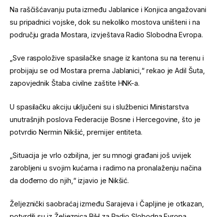
Na raščišćavanju puta između Jablanice i Konjica angažovani
su pripadnici vojske, dok su nekoliko mostova uništeni i na
području grada Mostara, izvještava Radio Slobodna Evropa.
„Sve raspoložive spasilačke snage iz kantona su na terenu i
probijaju se od Mostara prema Jablanici,“ rekao je Adil Šuta,
zapovjednik Štaba civilne zaštite HNK-a.
U spasilačku akciju uključeni su i službenici Ministarstva
unutrašnjih poslova Federacije Bosne i Hercegovine, što je
potvrdio Nermin Nikšić, premijer entiteta.
„Situacija je vrlo ozbiljna, jer su mnogi građani još uvijek
zarobljeni u svojim kućama i radimo na pronalaženju načina
da dođemo do njih,“ izjavio je Nikšić.
Željeznički saobraćaj između Sarajeva i Čapljine je otkazan,
potvrdili su iz Željeznica BiH za Radio Slobodna Evropa.