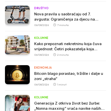
DRUŠTVO
Nova pravila u saobraćaju od 7.
avgusta: Ograničenja za djecu na
trotinetima i mlade vozače, veće kazne
06/08/2026
7 minuta
za nepropisan prevoz djece
KOLUMNE
Kako prepoznati nekretninu koja čuva
vrijednost: Četiri pokazatelja koja
stručnjaci smatraju presudnim pri
06/08/2026
2 minuta
kupovini
EKONOMIJA
Bitcoin blago porastao, tržište i dalje u
zoni „straha“
06/08/2026
1 minut
KOLUMNE
Generacija Z otkriva život bez žurbe:
„Nonna maxxing“ vraća navike naših