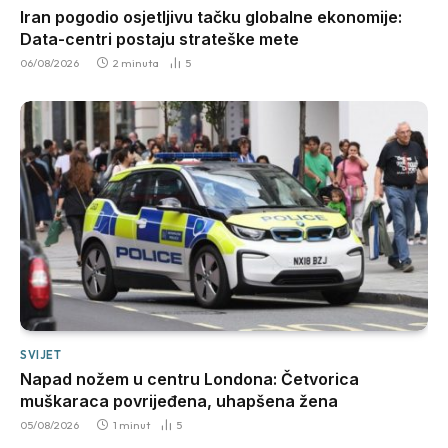
Iran pogodio osjetljivu tačku globalne ekonomije:
Data-centri postaju strateške mete
06/08/2026
2 minuta
5
SVIJET
Napad nožem u centru Londona: Četvorica
muškaraca povrijeđena, uhapšena žena
05/08/2026
1 minut
5