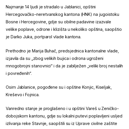
Najmanje 14 ljudi je stradalo u Jablanici, opštini
Hercegovačko-neretvanskog kantona (HNK) na jugoistoku
Bosne i Hercegovine, gdje su obilne padavine izazvale
velike poplave, odrone i klizišta u nekoliko opština, saopštio
je Darko Juka, portparol vlade kantona.
Prethodno je Marija Buhač, predsjednica kantonalne vlade,
izjavila da su „zbog velikih bujica i odrona ugroženi
mnogobrojni stanovnici“ i da je zabilježen „veliki broj nestalih
i povređenih“.
Osim Jablanice, pogođene su i opštine Konjic, Kiseljak,
Kreševo i Fojnica.
Vanredno stanje je proglašeno i u opštini Vareš u Zeničko-
dobojskom kantonu, gdje su lokalni putevi poplavljeni usljed
izlivanja reke Stavnje, saopštili su iz Uprave civilne zaštite