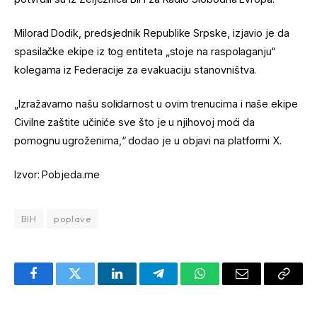
Milorad Dodik, predsjednik Republike Srpske, izjavio je da
spasilačke ekipe iz tog entiteta „stoje na raspolaganju“
kolegama iz Federacije za evakuaciju stanovništva.
„Izražavamo našu solidarnost u ovim trenucima i naše ekipe
Civilne zaštite učiniće sve što je u njihovoj moći da
pomognu ugroženima,“ dodao je u objavi na platformi X.
Izvor: Pobjeda.me
BIH
poplave
Facebook
Twitter
LinkedIn
Telegram
WhatsApp
Email
Copy
Link