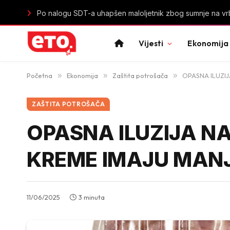
Istorijski uspjeh mladih „lavica“: Crna Gora u polufinal
Vijesti
Ekonomija
Početna
»
Ekonomija
»
Zaštita potrošača
»
OPASNA ILUZIJ
ZAŠTITA POTROŠAČA
OPASNA ILUZIJA N
KREME IMAJU MANJ
11/06/2025
3 minuta