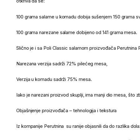
otkriva da se:
100 grama salame u komadu dobija sušenjem 150 grama sv
100 grama narezane salame dobijeno od 141 grama mesa.
Slično je i sa Poli Classic salamom proizvođača Perutnina P
Narezana verzija sadrži 72% pilećeg mesa,
Verzija u komadu sadrži 75% mesa.
Iako je narezani proizvod skuplji, ima manji dio mesa, što zbu
Objašnjenje proizvođača – tehnologija i tekstura
Iz kompanije Perutnina su ranije objasnili da do razlika dol