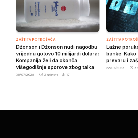
ZAŠTITA POTROŠAČA
ZAŠTITA POTRO
Džonson i Džonson nudi nagodbu
Lažne poruke
vrijednu gotovo 10 milijardi dolara:
banke: Kako 
Kompanija želi da okonča
prevaru i zaš
višegodišnje sporove zbog talka
22/07/2026
3
28/07/2026
2 minuta
17