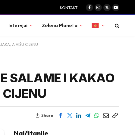
KONTAKT
Facebook
Instagram
X
YouTube
(Twitter)
Intervjui
Zelena Planeta
AKA, A VIŠU CIJENU
E SALAME I KAKAO
 CIJENU
Share
Najčitanije