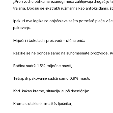
„Proizvodi u obliku narezanog mesa zahtijevaju drugačiju te
trajanja. Dodaju se ekstrakti ružmarina kao antioksidansi, 
Ipak, ni ova logika ne objašnjava zašto potrošač plaća više
pakovanju.
Mliječni i čokoladni proizvodi – slična priča
Razlike se ne odnose samo na suhomesnate proizvode. Ko
Bočica sadrži 1.5% mliječne masti,
Tetrapak pakovanje sadrži samo 0.9% masti.
Kod kakao kreme, situacija je još drastičnija:
Krema u staklenki ima 5% lješnika,