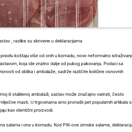
sastav , razlike su skrivene u deklaracijama
pravilu koštaju više od onih u komadu, novo neformalno istraživanj
astavom, koja ide znatno dalje od pukog pakovanja. Podaci sa
visnosti od oblika i ambalaže, sadrže različite količine osnovnih
rnoj ili staklenoj ambalaži, sastav može značajno varirati, često
liječne masti. U trgovinama smo pronašli pet popularnih artikala s
aju kao identični proizvodi.
rezana salama i ona u komadu. Kod PIK-ove zimske salame, deklaracij