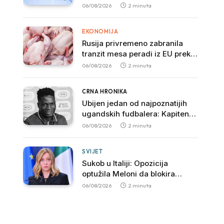
Svjetskog prvenstva nakon
06/08/2026
2 minuta
pobjede nad Slovačkom
EKONOMIJA
Rusija privremeno zabranila
tranzit mesa peradi iz EU preko
svoje teritorije
06/08/2026
2 minuta
CRNA HRONIKA
Ubijen jedan od najpoznatijih
ugandskih fudbalera: Kapiten
SC Ville preminuo nakon
06/08/2026
2 minuta
brutalnog napada
SVIJET
Sukob u Italiji: Opozicija
optužila Meloni da blokira
istragu povezanu sa mafijom
06/08/2026
2 minuta