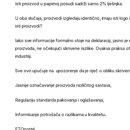
Isti proizvod u papirnoj posudi sadrži samo 2% lješnjka.
U oba slučaja, proizvodi izgledaju identično, imaju isti logo 
isti proizvodi?
Iako sve informacije formalno stoje na deklaraciji, jasno je
proizvoda, ne očekujući skrivene razlike. Ovakva praksa otv
industriji.
Sve ovo upućuje na upozorenje da je riječ o obliku skrivene
Jasnije označavanje proizvoda različitog sastava,
Regulaciju standarda pakovanja i oglašavanja,
Informisanje potrošača o razlikama u kvalitetu..
ETOportal