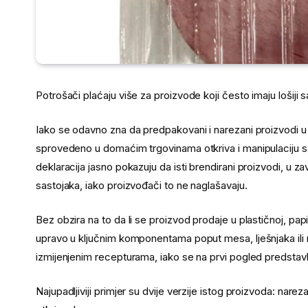
Potrošači plaćaju više za proizvode koji često imaju lošiji 
Iako se odavno zna da predpakovani i narezani proizvodi u 
sprovedeno u domaćim trgovinama otkriva i manipulaciju s
deklaracija jasno pokazuju da isti brendirani proizvodi, u za
sastojaka, iako proizvođači to ne naglašavaju.
Bez obzira na to da li se proizvod prodaje u plastičnoj, papi
upravo u ključnim komponentama poput mesa, lješnjaka ili m
izmijenjenim recepturama, iako se na prvi pogled predstavlj
Najupadljiviji primjer su dvije verzije istog proizvoda: na