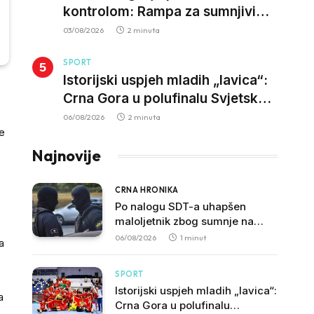
kontrolom: Rampa za sumnjivi
kapital
03/08/2026
2 minuta
SPORT
Istorijski uspjeh mladih „lavica“:
Crna Gora u polufinalu Svjetskog
prvenstva nakon pobjede nad
06/08/2026
2 minuta
e
Slovačkom
Najnovije
CRNA HRONIKA
Po nalogu SDT-a uhapšen
maloljetnik zbog sumnje na
vrbovanje i obučavanje za
06/08/2026
1 minut
a
izvršenje terorističkih djela
SPORT
Istorijski uspjeh mladih „lavica“:
a
Crna Gora u polufinalu