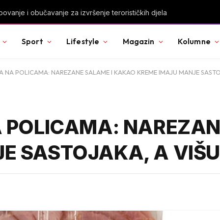
u Svjetskog prvenstva nakon pobjede nad Slovačkom
Sport
Lifestyle
Magazin
Kolumne
A NA POLICAMA: NAREZANE SALAME I KAKAO KREME IMAJU MANJE SASTOJ
A POLICAMA: NAREZAN
E SASTOJAKA, A VIŠU