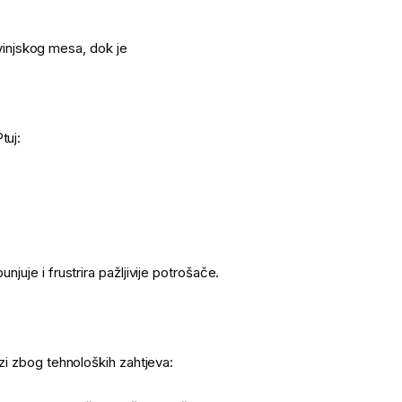
injskog mesa, dok je
tuj:
njuje i frustrira pažljivije potrošače.
azi zbog tehnoloških zahtjeva: