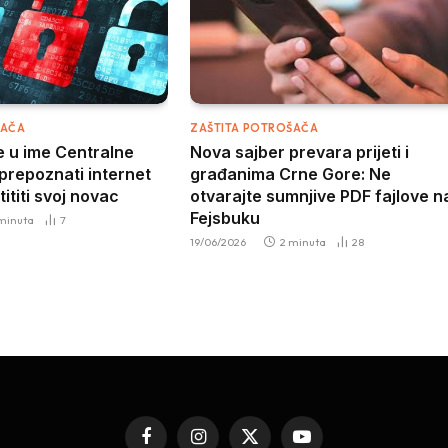
ŠAČA
ZAŠTITA POTROŠAČA
 u ime Centralne
Nova sajber prevara prijeti i
prepoznati internet
građanima Crne Gore: Ne
tititi svoj novac
otvarajte sumnjive PDF fajlove n
Fejsbuku
 minuta
7
19/06/2026
2 minuta
28
Facebook
Instagram
X
YouTube