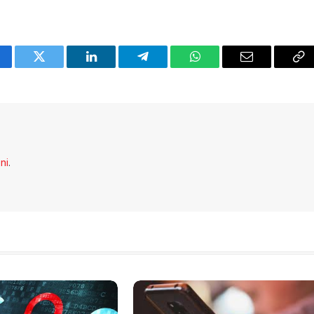
cebook
Twitter
LinkedIn
Telegram
WhatsApp
Email
Co
Li
eni
.