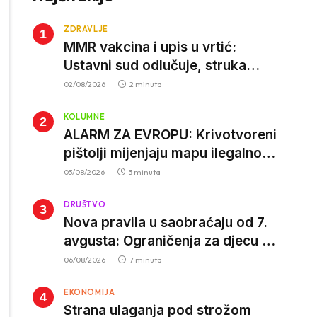
ZDRAVLJE
MMR vakcina i upis u vrtić:
Ustavni sud odlučuje, struka
poziva roditelje da vjeruju nauci
02/08/2026
2 minuta
KOLUMNE
ALARM ZA EVROPU: Krivotvoreni
pištolji mijenjaju mapu ilegalnog
tržišta, istrage ukazuju na
03/08/2026
3 minuta
proizvodnju van EU
DRUŠTVO
Nova pravila u saobraćaju od 7.
avgusta: Ograničenja za djecu na
trotinetima i mlade vozače, veće
06/08/2026
7 minuta
kazne za nepropisan prevoz
EKONOMIJA
djece
Strana ulaganja pod strožom