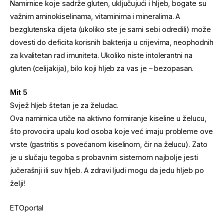
Namirnice koje sadrže gluten, uključujući i hljeb, bogate su
važnim aminokiselinama, vitaminima i mineralima. A
bezglutenska dijeta (ukoliko ste je sami sebi odredili) može
dovesti do deficita korisnih bakterija u crijevima, neophodnih
za kvalitetan rad imuniteta. Ukoliko niste intolerantni na
gluten (celijakija), bilo koji hljeb za vas je – bezopasan.
Mit 5
Svjež hljeb štetan je za želudac.
Ova namirnica utiče na aktivno formiranje kiseline u želucu,
što provocira upalu kod osoba koje već imaju probleme ove
vrste (gastritis s povećanom kiselinom, čir na želucu). Zato
je u slučaju tegoba s probavnim sistemom najbolje jesti
jučerašnji ili suv hljeb. A zdravi ljudi mogu da jedu hljeb po
želji!
ETOportal