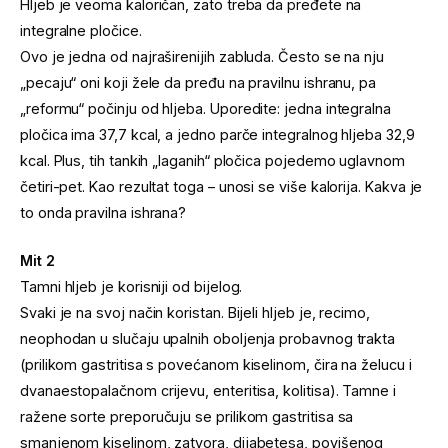
Hljeb je veoma kaloričan, zato treba da pređete na
integralne pločice.
Ovo je jedna od najraširenijih zabluda. Često se na nju
„pecaju“ oni koji žele da pređu na pravilnu ishranu, pa
„reformu“ počinju od hljeba. Uporedite: jedna integralna
pločica ima 37,7 kcal, a jedno parče integralnog hljeba 32,9
kcal. Plus, tih tankih „laganih“ pločica pojedemo uglavnom
četiri-pet. Kao rezultat toga – unosi se više kalorija. Kakva je
to onda pravilna ishrana?
Mit 2
Tamni hljeb je korisniji od bijelog.
Svaki je na svoj način koristan. Bijeli hljeb je, recimo,
neophodan u slučaju upalnih oboljenja probavnog trakta
(prilikom gastritisa s povećanom kiselinom, čira na želucu i
dvanaestopalačnom crijevu, enteritisa, kolitisa). Tamne i
ražene sorte preporučuju se prilikom gastritisa sa
smanjenom kiselinom, zatvora, dijabetesa, povišenog