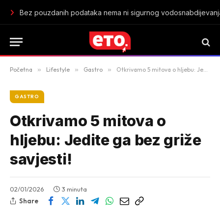
Bez pouzdanih podataka nema ni sigurnog vodosnabdijevanja
Početna
»
Lifestyle
»
Gastro
»
Otkrivamo 5 mitova o hljebu: Jedite ga bez griže savjesti!
GASTRO
Otkrivamo 5 mitova o
hljebu: Jedite ga bez griže
savjesti!
02/01/2026
3 minuta
Share