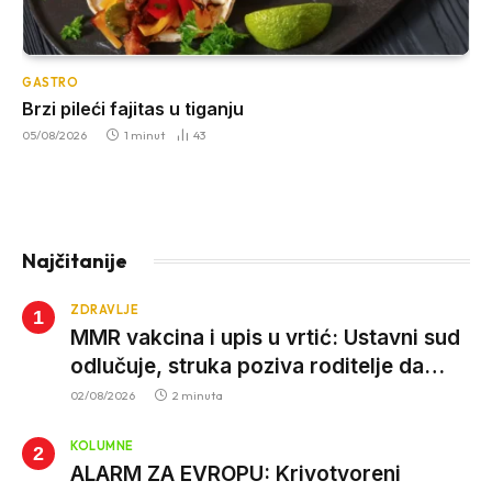
GASTRO
Brzi pileći fajitas u tiganju
05/08/2026
1 minut
43
Najčitanije
ZDRAVLJE
MMR vakcina i upis u vrtić: Ustavni sud
odlučuje, struka poziva roditelje da
vjeruju nauci
02/08/2026
2 minuta
KOLUMNE
ALARM ZA EVROPU: Krivotvoreni