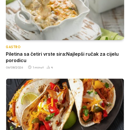
GASTRO
Piletina sa četiri vrste sira:Najlepši ručak za cijelu
porodicu
06/08/2026
1 minut
4