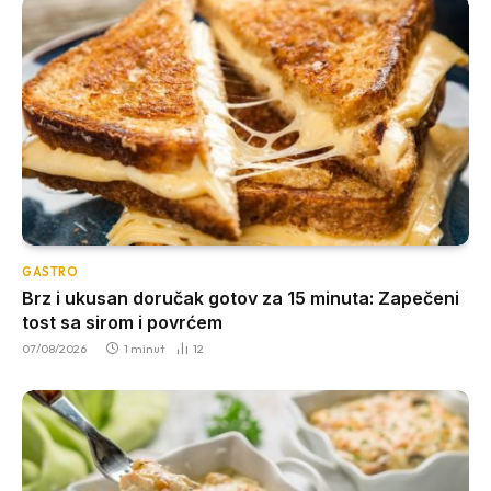
GASTRO
Brz i ukusan doručak gotov za 15 minuta: Zapečeni
tost sa sirom i povrćem
07/08/2026
1 minut
12