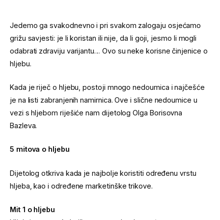
Jedemo ga svakodnevno i pri svakom zalogaju osjećamo
grižu savjesti: je li koristan ili nije, da li goji, jesmo li mogli
odabrati zdraviju varijantu… Ovo su neke korisne činjenice o
hljebu.
Kada je riječ o hljebu, postoji mnogo nedoumica i najčešće
je na listi zabranjenih namirnica. Ove i slične nedoumice u
vezi s hljebom riješiće nam dijetolog Olga Borisovna
Bazleva.
5 mitova o hljebu
Dijetolog otkriva kada je najbolje koristiti određenu vrstu
hljeba, kao i određene marketinške trikove.
Mit 1 o hljebu