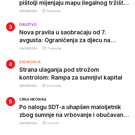
pištolji mijenjaju mapu ilegalnog tržišta,
istrage ukazuju na proizvodnju van EU
03/08/2026
3 minuta
DRUŠTVO
Nova pravila u saobraćaju od 7.
avgusta: Ograničenja za djecu na
trotinetima i mlade vozače, veće kazne
06/08/2026
7 minuta
za nepropisan prevoz djece
EKONOMIJA
Strana ulaganja pod strožom
kontrolom: Rampa za sumnjivi kapital
03/08/2026
2 minuta
CRNA HRONIKA
Po nalogu SDT-a uhapšen maloljetnik
zbog sumnje na vrbovanje i obučavanje
za izvršenje terorističkih djela
06/08/2026
1 minut