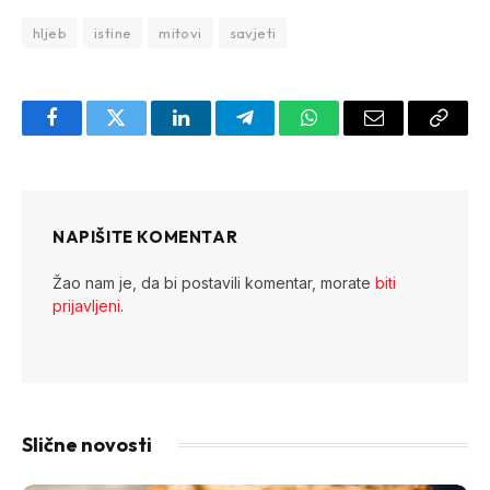
hljeb
istine
mitovi
savjeti
Facebook
Twitter
LinkedIn
Telegram
WhatsApp
Email
Copy
Link
NAPIŠITE KOMENTAR
Žao nam je, da bi postavili komentar, morate
biti
prijavljeni
.
Slične novosti