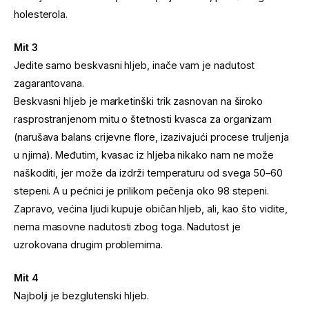
holesterola.
Mit 3
Jedite samo beskvasni hljeb, inače vam je nadutost
zagarantovana.
Beskvasni hljeb je marketinški trik zasnovan na široko
rasprostranjenom mitu o štetnosti kvasca za organizam
(narušava balans crijevne flore, izazivajući procese truljenja
u njima). Međutim, kvasac iz hljeba nikako nam ne može
naškoditi, jer može da izdrži temperaturu od svega 50–60
stepeni. A u pećnici je prilikom pečenja oko 98 stepeni.
Zapravo, većina ljudi kupuje običan hljeb, ali, kao što vidite,
nema masovne nadutosti zbog toga. Nadutost je
uzrokovana drugim problemima.
Mit 4
Najbolji je bezglutenski hljeb.