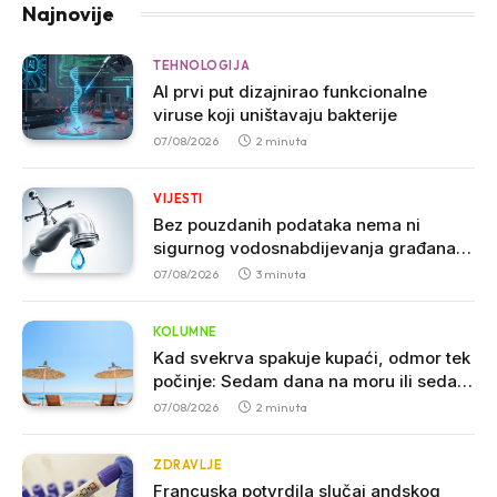
Najnovije
TEHNOLOGIJA
AI prvi put dizajnirao funkcionalne
viruse koji uništavaju bakterije
07/08/2026
2 minuta
VIJESTI
Bez pouzdanih podataka nema ni
sigurnog vodosnabdijevanja građana u
Crnoj Gori
07/08/2026
3 minuta
KOLUMNE
Kad svekrva spakuje kupaći, odmor tek
počinje: Sedam dana na moru ili sedam
godina iskustva
07/08/2026
2 minuta
ZDRAVLJE
Francuska potvrdila slučaj andskog