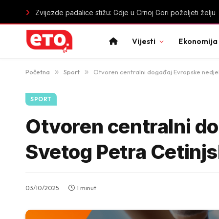
Zvijezde padalice stižu: Gdje u Crnoj Gori poželjeti želju
Vijesti
Ekonomija
Početna
»
Sport
»
Otvoren centralni događaj Evropske nedjel
SPORT
Otvoren centralni do
Svetog Petra Cetinj
03/10/2025
1 minut