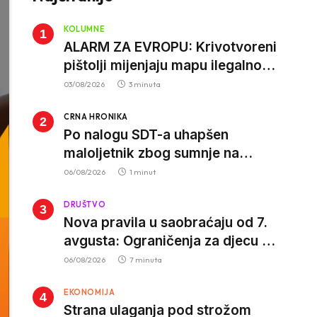
KOLUMNE
ALARM ZA EVROPU: Krivotvoreni
pištolji mijenjaju mapu ilegalnog
tržišta, istrage ukazuju na
03/08/2026
3 minuta
proizvodnju van EU
CRNA HRONIKA
Po nalogu SDT-a uhapšen
maloljetnik zbog sumnje na
vrbovanje i obučavanje za
06/08/2026
1 minut
izvršenje terorističkih djela
DRUŠTVO
Nova pravila u saobraćaju od 7.
avgusta: Ograničenja za djecu na
trotinetima i mlade vozače, veće
06/08/2026
7 minuta
kazne za nepropisan prevoz
EKONOMIJA
djece
Strana ulaganja pod strožom