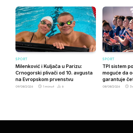
SPORT
SPORT
Milenković i Kuljača u Parizu:
TPI sistem p
Crnogorski plivači od 10. avgusta
moguće da od
na Evropskom prvenstvu
garantuje čet
09/08/2026
1 minut
6
08/08/2026
3