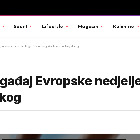
Sport
Lifestyle
Magazin
Kolumne
je sporta na Trgu Svetog Petra Cetinjskog
gađaj Evropske nedjelj
skog