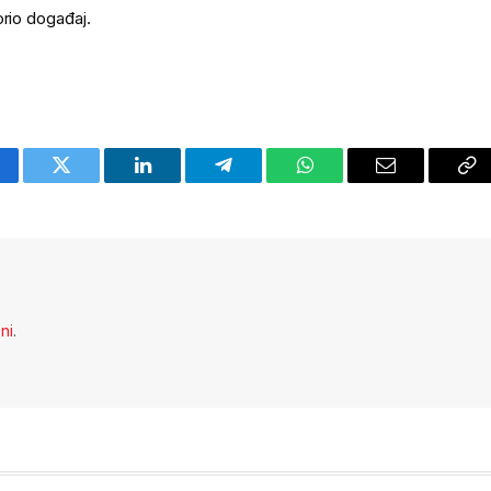
orio događaj.
cebook
Twitter
LinkedIn
Telegram
WhatsApp
Email
Co
Li
eni
.