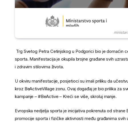
ministar
Trg Svetog Petra Cetinjskog u Podgorici bio je domaćin 
sporta. Manifestacija je okupila brojne građane svih uzras
i zdravim stilovima života.
U okviru manifestacije, posjetioci su imali priliku da učestv
kroz BeActiveVillage zonu. Ovaj događaj je bio prilika za s
kampanje – #BeActive – Kreći se više, skroluj manje.
Evropska nedjelja sporta je inicijativa pokrenuta od strane
promocije sporta i fizičke aktivnosti među građanima svih 