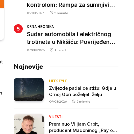
kontrolom: Rampa za sumnjivi
kapital
03/08/2026
2 minuta
CRNA HRONIKA
Sudar automobila i električnog
trotineta u Nikšiću: Povrijeđen
vozač trotineta, prebačen u
07/08/2026
1 minut
bolnicu
ti
Najnovije
LIFESTYLE
Zvijezde padalice stižu: Gdje u
m
Crnoj Gori poželjeti želju
09/08/2026
3 minuta
VIJESTI
Preminuo Vilijam Orbit,
producent Madoninog „Ray of