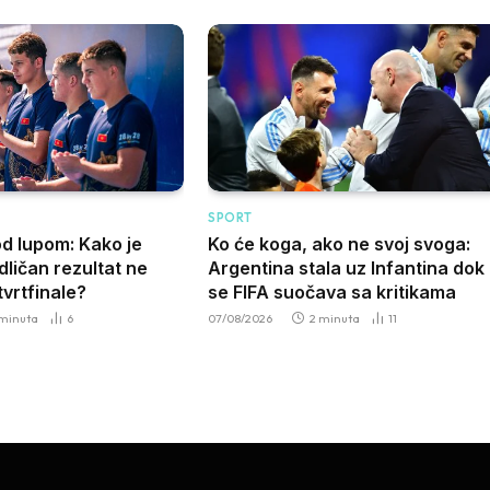
SPORT
od lupom: Kako je
Ko će koga, ako ne svoj svoga:
ličan rezultat ne
Argentina stala uz Infantina dok
vrtfinale?
se FIFA suočava sa kritikama
 minuta
6
07/08/2026
2 minuta
11