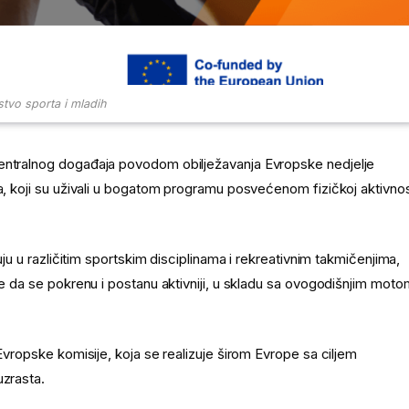
stvo sporta i mladih
centralnog događaja povodom obilježavanja Evropske nedjelje
ta, koji su uživali u bogatom programu posvećenom fizičkoj aktivnos
uju u različitim sportskim disciplinama i rekreativnim takmičenjima,
ve da se pokrenu i postanu aktivniji, u skladu sa ovogodišnjim moto
 Evropske komisije, koja se realizuje širom Evrope sa ciljem
uzrasta.