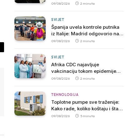
Light“
09/08/2026
2 minuta
SVIJET
Španija uvela kontrole putnika
iz Italije: Madrid odgovorio na
potez vlade Đorđe Meloni
09/08/2026
2 minuta
py
SVIJET
nk
Afrika CDC najavljuje
vakcinaciju tokom epidemije
ebole u Kongu
09/08/2026
2 minuta
TEHNOLOGIJA
Toplotne pumpe sve traženije:
Kako rade, koliko koštaju i šta
je potrebno za njihovu ugradnju
09/08/2026
5 minuta