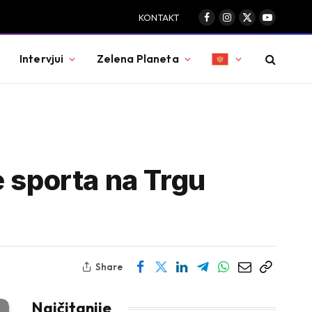
KONTAKT
Facebook
Instagram
X
YouTube
(Twitter)
Intervjui
Zelena Planeta
e sporta na Trgu
Share
Najčitanije