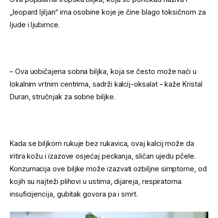
„leopard ljiljan“ ima osobine koje je čine blago toksičnom za
ljude i ljubimce.
– Ova uobičajena sobna biljka, koja se često može naći u
lokalnim vrtnim centrima, sadrži kalcij-oksalat – kaže Kristal
Duran, stručnjak za sobne biljke.
Kada se biljkom rukuje bez rukavica, ovaj kalcij može da
iritira kožu i izazove osjećaj peckanja, sličan ujedu pčele.
Konzumacija ove biljke može izazvati ozbiljne simptome, od
kojih su najteži plihovi u ustima, dijareja, respiratorna
insuficijencija, gubitak govora pa i smrt.