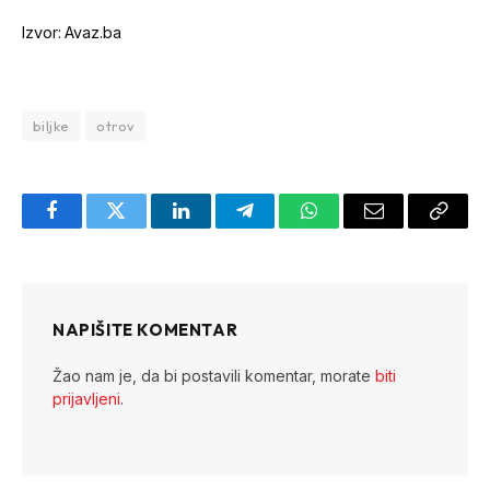
Izvor: Avaz.ba
biljke
otrov
Facebook
Twitter
LinkedIn
Telegram
WhatsApp
Email
Copy
Link
NAPIŠITE KOMENTAR
Žao nam je, da bi postavili komentar, morate
biti
prijavljeni
.