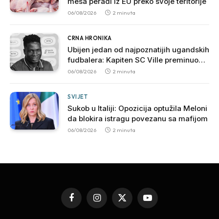
mesa peradi iz EU preko svoje teritorije
06/08/2026
2 minuta
CRNA HRONIKA
Ubijen jedan od najpoznatijih ugandskih
fudbalera: Kapiten SC Ville preminuo
nakon brutalnog napada
06/08/2026
2 minuta
SVIJET
Sukob u Italiji: Opozicija optužila Meloni
da blokira istragu povezanu sa mafijom
06/08/2026
2 minuta
Facebook
Instagram
X
YouTube
(Twitter)