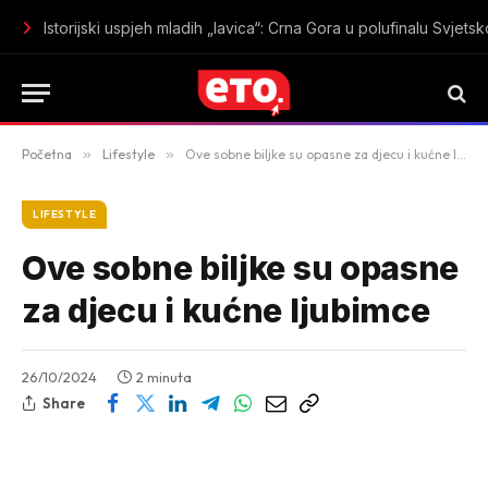
Istorijski uspjeh mladih „lavica“: Crna Gora u polufinalu Sv
Početna
»
Lifestyle
»
Ove sobne biljke su opasne za djecu i kućne ljubimce
LIFESTYLE
Ove sobne biljke su opasne
za djecu i kućne ljubimce
26/10/2024
2 minuta
Share