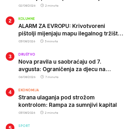
vjeruju nauci
02/08/2026
2 minuta
KOLUMNE
ALARM ZA EVROPU: Krivotvoreni
pištolji mijenjaju mapu ilegalnog tržišta,
istrage ukazuju na proizvodnju van EU
03/08/2026
3 minuta
DRUŠTVO
Nova pravila u saobraćaju od 7.
avgusta: Ograničenja za djecu na
trotinetima i mlade vozače, veće kazne
06/08/2026
7 minuta
za nepropisan prevoz djece
EKONOMIJA
Strana ulaganja pod strožom
kontrolom: Rampa za sumnjivi kapital
03/08/2026
2 minuta
SPORT