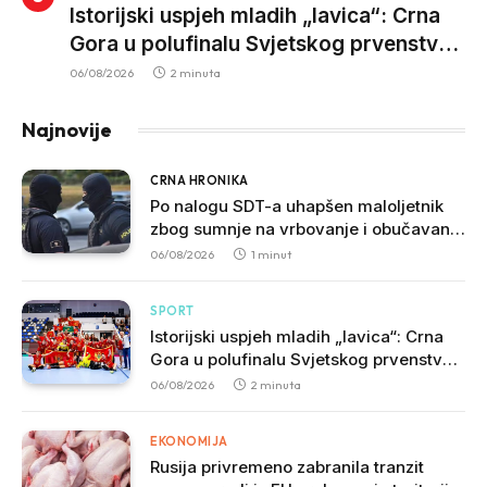
Istorijski uspjeh mladih „lavica“: Crna
Gora u polufinalu Svjetskog prvenstva
nakon pobjede nad Slovačkom
06/08/2026
2 minuta
Najnovije
CRNA HRONIKA
Po nalogu SDT-a uhapšen maloljetnik
zbog sumnje na vrbovanje i obučavanje
za izvršenje terorističkih djela
06/08/2026
1 minut
SPORT
Istorijski uspjeh mladih „lavica“: Crna
Gora u polufinalu Svjetskog prvenstva
nakon pobjede nad Slovačkom
06/08/2026
2 minuta
EKONOMIJA
Rusija privremeno zabranila tranzit