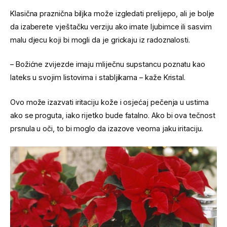
Klasična praznična biljka može izgledati prelijepo, ali je bolje
da izaberete vještačku verziju ako imate ljubimce ili sasvim
malu djecu koji bi mogli da je grickaju iz radoznalosti.
– Božićne zvijezde imaju mliječnu supstancu poznatu kao
lateks u svojim listovima i stabljikama – kaže Kristal.
Ovo može izazvati iritaciju kože i osjećaj pečenja u ustima
ako se proguta, iako rijetko bude fatalno. Ako bi ova tečnost
prsnula u oči, to bi moglo da izazove veoma jaku iritaciju.