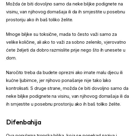
Možda će biti dovoljno samo da neke biljke podignete na
visinu, van njihovog domašaja ili da ih smjestite u posebnu
prostoriju ako ih baš toliko želite.
Mnoge biljke su toksične, mada to često važi samo za
velike količine, ali ako to važi za sobno zelenilo, vjerovatno
ćete željeti da dobro razmislite prije nego što ih unesete u
dom.
Naročito treba da budete oprezni ako imate malu djecu ili
kućne ljubimce, jer njihovo ponašanje nije tako lako
kontrolisati. S druge strane, možda će biti dovoljno samo da
neke biljke podignete na visinu, van njihovog domašaja ili da
ih smjestite u posebnu prostoriju ako ih baš toliko želite.
Difenbahija
Ova popularna tropska biljka, koja se ponekad naziva i