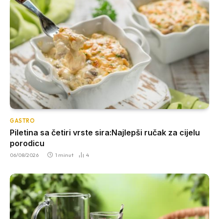
GASTRO
Piletina sa četiri vrste sira:Najlepši ručak za cijelu
porodicu
06/08/2026
1 minut
4