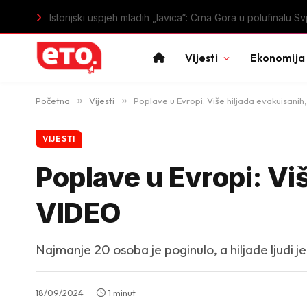
Istorijski uspjeh mladih „lavica“: Crna Gora u polufinal
Vijesti
Ekonomija
Početna
»
Vijesti
»
Poplave u Evropi: Više hiljada evakuisani
VIJESTI
Poplave u Evropi: Vi
VIDEO
Najmanje 20 osoba je poginulo, a hiljade ljudi 
18/09/2024
1 minut