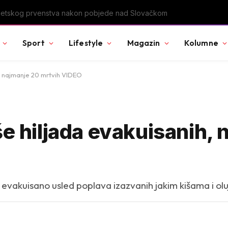
u Svjetskog prvenstva nakon pobjede nad Slovačkom
Sport
Lifestyle
Magazin
Kolumne
h, najmanje 20 mrtvih VIDEO
še hiljada evakuisanih,
je evakuisano usled poplava izazvanih jakim kišama i o