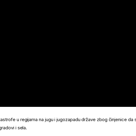
atastrofe u regijama na jugu i jugozapadu države zbog činjenice da 
gradovi i sela.