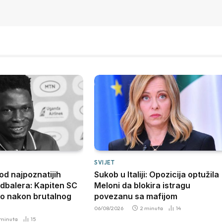
SVIJET
od najpoznatijih
Sukob u Italiji: Opozicija optužila
dbalera: Kapiten SC
Meloni da blokira istragu
uo nakon brutalnog
povezanu sa mafijom
06/08/2026
2 minuta
14
 minuta
15