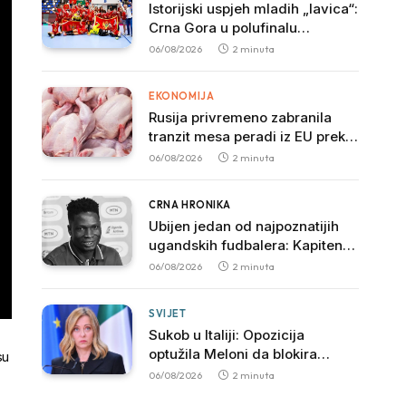
Istorijski uspjeh mladih „lavica“:
Crna Gora u polufinalu
Svjetskog prvenstva nakon
06/08/2026
2 minuta
pobjede nad Slovačkom
EKONOMIJA
Rusija privremeno zabranila
tranzit mesa peradi iz EU preko
svoje teritorije
06/08/2026
2 minuta
CRNA HRONIKA
Ubijen jedan od najpoznatijih
ugandskih fudbalera: Kapiten
SC Ville preminuo nakon
06/08/2026
2 minuta
brutalnog napada
SVIJET
Sukob u Italiji: Opozicija
optužila Meloni da blokira
su
istragu povezanu sa mafijom
06/08/2026
2 minuta