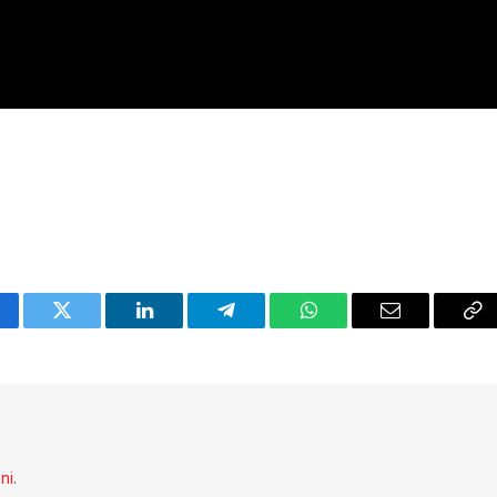
cebook
Twitter
LinkedIn
Telegram
WhatsApp
Email
Co
Li
eni
.