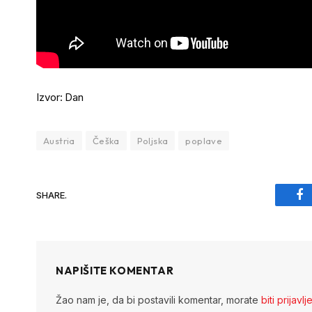
Izvor: Dan
Austria
Češka
Poljska
poplave
SHARE.
Fa
NAPIŠITE KOMENTAR
Žao nam je, da bi postavili komentar, morate
biti prijavlj