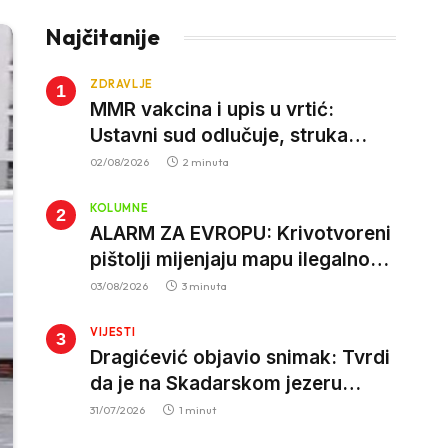
Najčitanije
ZDRAVLJE
MMR vakcina i upis u vrtić:
Ustavni sud odlučuje, struka
poziva roditelje da vjeruju nauci
02/08/2026
2 minuta
KOLUMNE
ALARM ZA EVROPU: Krivotvoreni
pištolji mijenjaju mapu ilegalnog
tržišta, istrage ukazuju na
03/08/2026
3 minuta
proizvodnju van EU
VIJESTI
Dragićević objavio snimak: Tvrdi
da je na Skadarskom jezeru
ponovo aktivan krivolov strujom
31/07/2026
1 minut