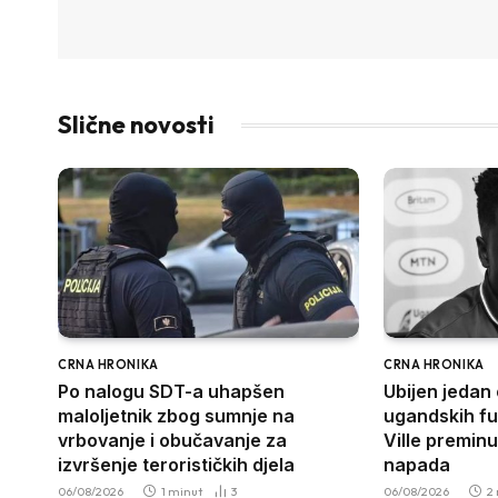
Slične novosti
CRNA HRONIKA
CRNA HRONIKA
Po nalogu SDT-a uhapšen
Ubijen jedan 
maloljetnik zbog sumnje na
ugandskih fu
vrbovanje i obučavanje za
Ville premin
izvršenje terorističkih djela
napada
06/08/2026
1 minut
3
06/08/2026
2