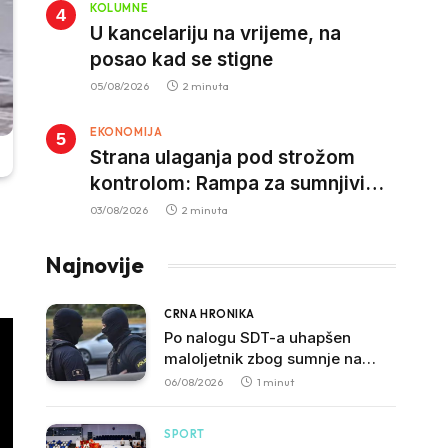
KOLUMNE
U kancelariju na vrijeme, na
posao kad se stigne
05/08/2026
2 minuta
EKONOMIJA
Strana ulaganja pod strožom
kontrolom: Rampa za sumnjivi
kapital
03/08/2026
2 minuta
Najnovije
CRNA HRONIKA
Po nalogu SDT-a uhapšen
maloljetnik zbog sumnje na
vrbovanje i obučavanje za
06/08/2026
1 minut
izvršenje terorističkih djela
SPORT