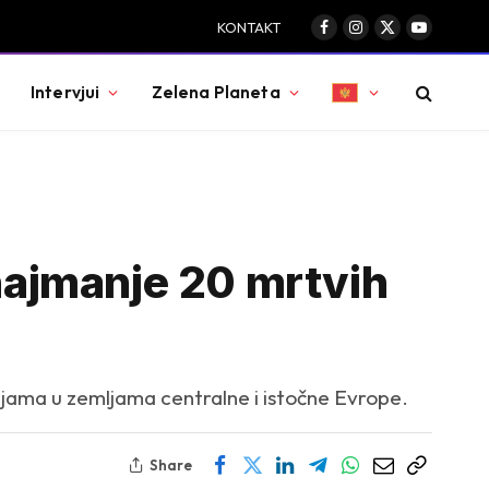
KONTAKT
Facebook
Instagram
X
YouTube
(Twitter)
Intervjui
Zelena Planeta
 najmanje 20 mrtvih
lujama u zemljama centralne i istočne Evrope.
Share