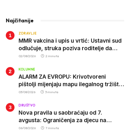
Najčitanije
ZDRAVLJE
MMR vakcina i upis u vrtić: Ustavni sud
odlučuje, struka poziva roditelje da
vjeruju nauci
02/08/2026
2 minuta
KOLUMNE
ALARM ZA EVROPU: Krivotvoreni
pištolji mijenjaju mapu ilegalnog tržišta,
istrage ukazuju na proizvodnju van EU
03/08/2026
3 minuta
DRUŠTVO
Nova pravila u saobraćaju od 7.
avgusta: Ograničenja za djecu na
trotinetima i mlade vozače, veće kazne
06/08/2026
7 minuta