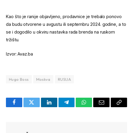
Kao što je ranije objavljeno, prodavnice je trebalo ponovo
da budu otvorene u avgustu ili septembru 2024. godine, a to
se i dogodilo u okviru nastavka rada brenda na ruskom
tržištu.
Izvor: Avaz.ba
Hugo Boss
Moskva
RUSIJA
Facebook
Twitter
LinkedIn
Telegram
WhatsApp
Email
Copy
Link