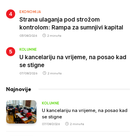
za nepropisan prevoz djece
EKONOMIJA
Strana ulaganja pod strožom
kontrolom: Rampa za sumnjivi kapital
03/08/2026
2 minuta
KOLUMNE
U kancelariju na vrijeme, na posao kad
se stigne
07/08/2026
2 minuta
Najnovije
KOLUMNE
U kancelariju na vrijeme, na posao kad
se stigne
07/08/2026
2 minuta