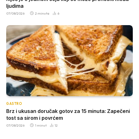
ljudima
07/08/2026
2 minuta
6
GASTRO
Brz i ukusan doručak gotov za 15 minuta: Zapečeni
tost sa sirom i povrćem
07/08/2026
1 minut
12