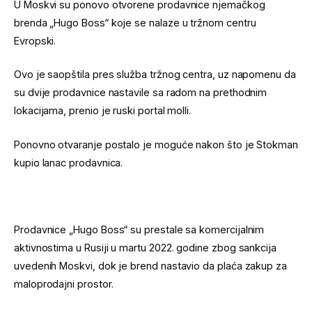
U Moskvi su ponovo otvorene prodavnice njemačkog
brenda „Hugo Boss“ koje se nalaze u tržnom centru
Evropski.
Ovo je saopštila pres služba tržnog centra, uz napomenu da
su dvije prodavnice nastavile sa radom na prethodnim
lokacijama, prenio je ruski portal molli.
Ponovno otvaranje postalo je moguće nakon što je Stokman
kupio lanac prodavnica.
Prodavnice „Hugo Boss“ su prestale sa komercijalnim
aktivnostima u Rusiji u martu 2022. godine zbog sankcija
uvedenih Moskvi, dok je brend nastavio da plaća zakup za
maloprodajni prostor.