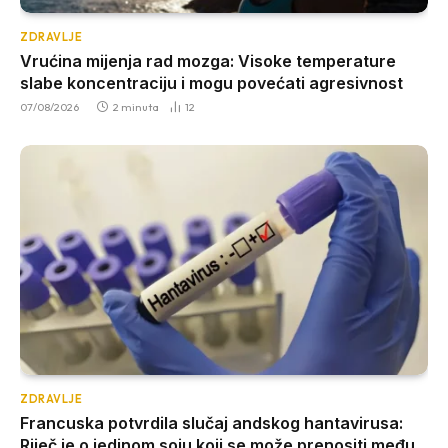
ZDRAVLJE
Vrućina mijenja rad mozga: Visoke temperature
slabe koncentraciju i mogu povećati agresivnost
07/08/2026
2 minuta
12
ZDRAVLJE
Francuska potvrdila slučaj andskog hantavirusa:
Riječ je o jedinom soju koji se može prenositi među