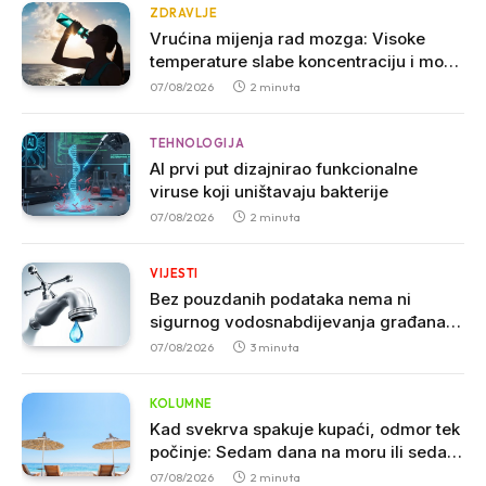
ZDRAVLJE
Vrućina mijenja rad mozga: Visoke
temperature slabe koncentraciju i mogu
povećati agresivnost
07/08/2026
2 minuta
TEHNOLOGIJA
AI prvi put dizajnirao funkcionalne
viruse koji uništavaju bakterije
07/08/2026
2 minuta
VIJESTI
Bez pouzdanih podataka nema ni
sigurnog vodosnabdijevanja građana u
Crnoj Gori
07/08/2026
3 minuta
KOLUMNE
Kad svekrva spakuje kupaći, odmor tek
počinje: Sedam dana na moru ili sedam
godina iskustva
07/08/2026
2 minuta