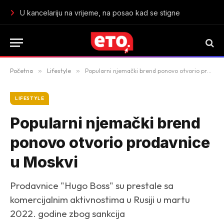
Vrućina mijenja rad mozga: Visoke temperature slabe koncent
Početna
»
Lifestyle
»
Popularni njemački brend ponovo otvorio prodavnice u Moskvi
LIFESTYLE
Popularni njemački brend
ponovo otvorio prodavnice
u Moskvi
Prodavnice "Hugo Boss" su prestale sa
komercijalnim aktivnostima u Rusiji u martu
2022. godine zbog sankcija