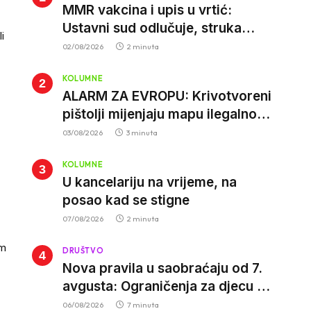
MMR vakcina i upis u vrtić:
Ustavni sud odlučuje, struka
i
poziva roditelje da vjeruju nauci
02/08/2026
2 minuta
KOLUMNE
ALARM ZA EVROPU: Krivotvoreni
pištolji mijenjaju mapu ilegalnog
tržišta, istrage ukazuju na
03/08/2026
3 minuta
proizvodnju van EU
KOLUMNE
U kancelariju na vrijeme, na
posao kad se stigne
07/08/2026
2 minuta
im
DRUŠTVO
Nova pravila u saobraćaju od 7.
avgusta: Ograničenja za djecu na
trotinetima i mlade vozače, veće
06/08/2026
7 minuta