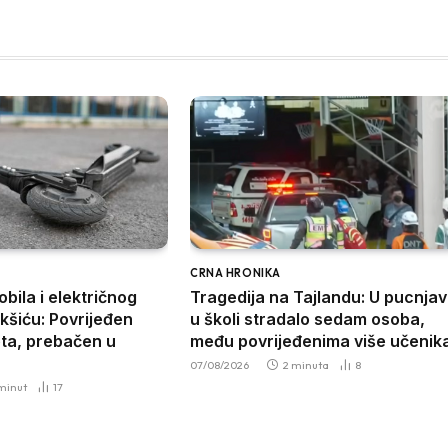
CRNA HRONIKA
bila i električnog
Tragedija na Tajlandu: U pucnjav
ikšiću: Povrijeđen
u školi stradalo sedam osoba,
eta, prebačen u
među povrijeđenima više učenik
07/08/2026
2 minuta
8
 minut
17