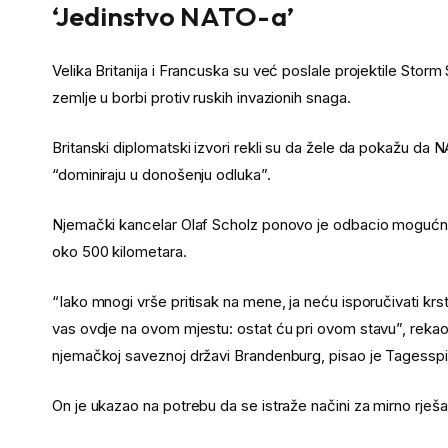
‘Jedinstvo NATO-a’
Velika Britanija i Francuska su već poslale projektile Stor
zemlje u borbi protiv ruskih invazionih snaga.
Britanski diplomatski izvori rekli su da žele da pokažu da N
“dominiraju u donošenju odluka”.
Njemački kancelar Olaf Scholz ponovo je odbacio mogućnost
oko 500 kilometara.
“Iako mnogi vrše pritisak na mene, ja neću isporučivati k
vas ovdje na ovom mjestu: ostat ću pri ovom stavu”, rekao
njemačkoj saveznoj državi Brandenburg, pisao je Tagesspi
On je ukazao na potrebu da se istraže načini za mirno rješa