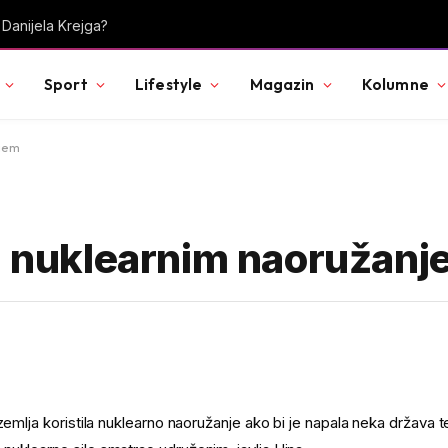
vanične vremenske prognoze
Sport
Lifestyle
Magazin
Kolumne
njem
ti nuklearnim naoružan
zemlja koristila nuklearno naoružanje ako bi je napala neka država t