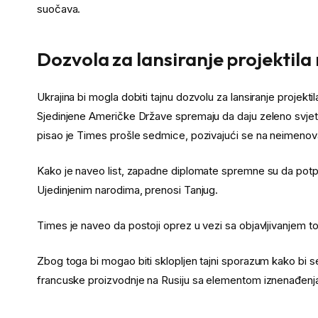
suočava.
Dozvola za lansiranje projektila 
Ukrajina bi mogla dobiti tajnu dozvolu za lansiranje projekt
Sjedinjene Američke Države spremaju da daju zeleno svjetlo,
pisao je Times prošle sedmice, pozivajući se na neimenov
Kako je naveo list, zapadne diplomate spremne su da potpi
Ujedinjenim narodima, prenosi Tanjug.
Times je naveo da postoji oprez u vezi sa objavljivanjem to
Zbog toga bi mogao biti sklopljen tajni sporazum kako bi se
francuske proizvodnje na Rusiju sa elementom iznenađenja, 