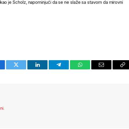
ekao je Scholz, napominjući da se ne slaže sa stavom da mirovni
cebook
Twitter
LinkedIn
Telegram
WhatsApp
Email
Co
Li
eni
.