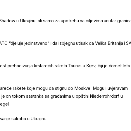
m Shadow u Ukrajinu, ali samo za upotrebu na ciljevima unutar granic
ATO “djeluje jedinstveno” i da izbjegnu utisak da Velika Britanija i 
 prebacivanja krstarećih raketa Taurus u Kijev, čiji je domet leta
rstareće rakete koje mogu da stignu do Moskve. Mogu i uvjeravam
 je on tokom sastanka sa građanima u opštini Niederrohrdorf u
egel.
vanje sukoba u Ukrajini.