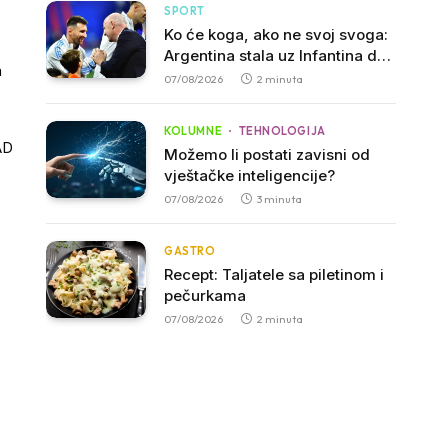
SPORT
Ko će koga, ako ne svoj svoga:
Argentina stala uz Infantina dok
a
se FIFA suočava sa kritikama
07/08/2026
2 minuta
KOLUMNE
TEHNOLOGIJA
SAD
Možemo li postati zavisni od
vještačke inteligencije?
07/08/2026
3 minuta
GASTRO
Recept: Taljatele sa piletinom i
pečurkama
07/08/2026
2 minuta