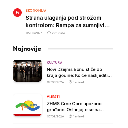
kazne za nepropisan prevoz
EKONOMIJA
djece
Strana ulaganja pod strožom
kontrolom: Rampa za sumnjivi
kapital
03/08/2026
2 minuta
Najnovije
KULTURA
Novi Džejms Bond stiže do
kraja godine: Ko će naslijediti
Danijela Krejga?
07/08/2026
1 minut
VIJESTI
ZHMS Crne Gore upozorio
građane: Oslanjajte se na
zvanične vremenske prognoze
07/08/2026
1 minut