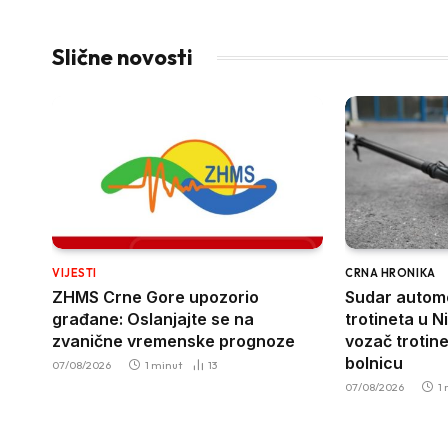
Slične novosti
VIJESTI
CRNA HRONIKA
ZHMS Crne Gore upozorio
Sudar automo
građane: Oslanjajte se na
trotineta u N
zvanične vremenske prognoze
vozač trotin
bolnicu
07/08/2026
1 minut
13
07/08/2026
1