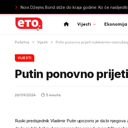
ZHMS Crne Gore upozorio građane: Oslanjajte se na z
Vijesti
Ekonomija
Početna
»
Vijesti
»
Putin ponovno prijeti nuklearnim naoruža
VIJESTI
Putin ponovno prije
26/09/2024
3 minuta
Ruski predsjednik Vladimir Putin upozorio je da bi njegova 