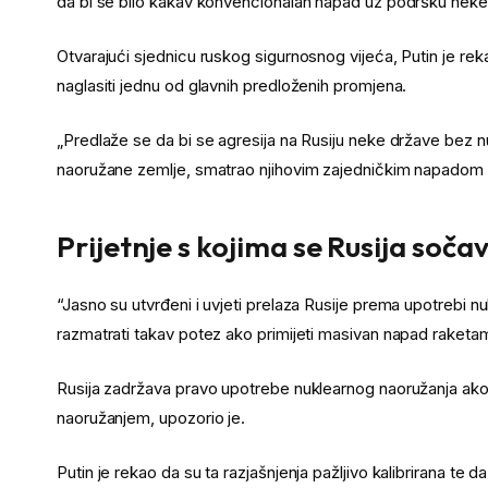
da bi se bilo kakav konvencionalan napad uz podršku neke 
Otvarajući sjednicu ruskog sigurnosnog vijeća, Putin je rekao
naglasiti jednu od glavnih predloženih promjena.
end
„Predlaže se da bi se agresija na Rusiju neke države bez n
of
naoružane zemlje, smatrao njihovim zajedničkim napadom n
list
Prijetnje s kojima se Rusija soča
“Jasno su utvrđeni i uvjeti prelaza Rusije prema upotrebi 
razmatrati takav potez ako primijeti masivan napad raketama
Rusija zadržava pravo upotrebe nuklearnog naoružanja ako će
naoružanjem, upozorio je.
Putin je rekao da su ta razjašnjenja pažljivo kalibrirana te