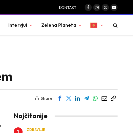
KONTAKT
Facebook
Instagram
X
YouTube
(Twitter)
Intervjui
Zelena Planeta
jem
Share
Najčitanije
e
ZDRAVLJE