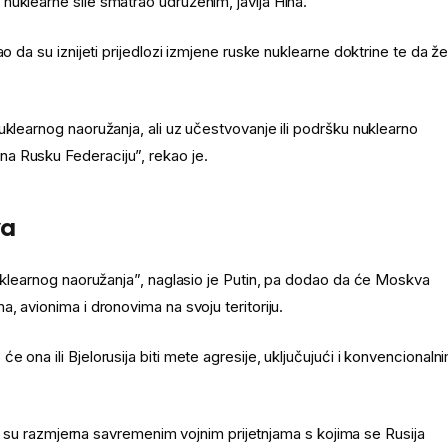
nuklearne sile smatrao udruženim, javlja Hina.
 da su iznijeti prijedlozi izmjene ruske nuklearne doktrine te da žel
uklearnog naoružanja, ali uz učestvovanje ili podršku nuklearno
a Rusku Federaciju”, rekao je.
va
nuklearnog naoružanja”, naglasio je Putin, pa dodao da će Moskva
, avionima i dronovima na svoju teritoriju.
 ona ili Bjelorusija biti mete agresije, uključujući i konvencionaln
 da su razmjerna savremenim vojnim prijetnjama s kojima se Rusija