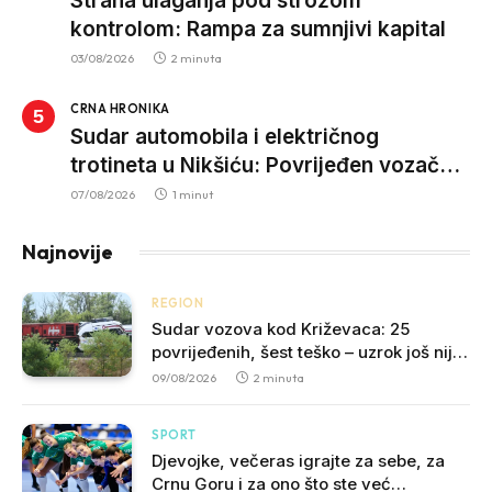
Strana ulaganja pod strožom
kontrolom: Rampa za sumnjivi kapital
03/08/2026
2 minuta
CRNA HRONIKA
Sudar automobila i električnog
trotineta u Nikšiću: Povrijeđen vozač
trotineta, prebačen u bolnicu
07/08/2026
1 minut
Najnovije
REGION
Sudar vozova kod Križevaca: 25
povrijeđenih, šest teško – uzrok još nije
potvrđen
09/08/2026
2 minuta
SPORT
Djevojke, večeras igrajte za sebe, za
Crnu Goru i za ono što ste već