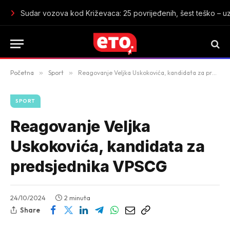
Djevojke, večeras igrajte za sebe, za Crnu Goru i za ono što 
Početna
»
Sport
»
Reagovanje Veljka Uskokovića, kandidata za predsjednika VPSCG
SPORT
Reagovanje Veljka
Uskokovića, kandidata za
predsjednika VPSCG
24/10/2024
2 minuta
Share