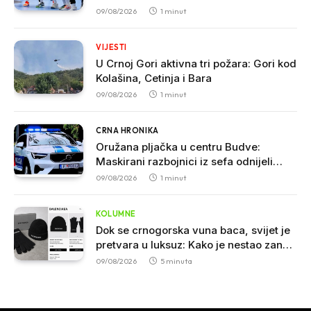
napravile!
09/08/2026
1 minut
VIJESTI
U Crnoj Gori aktivna tri požara: Gori kod
Kolašina, Cetinja i Bara
09/08/2026
1 minut
CRNA HRONIKA
Oružana pljačka u centru Budve:
Maskirani razbojnici iz sefa odnijeli
veliku sumu novca
09/08/2026
1 minut
KOLUMNE
Dok se crnogorska vuna baca, svijet je
pretvara u luksuz: Kako je nestao zanat
koji je nekada hranio sjever
09/08/2026
5 minuta