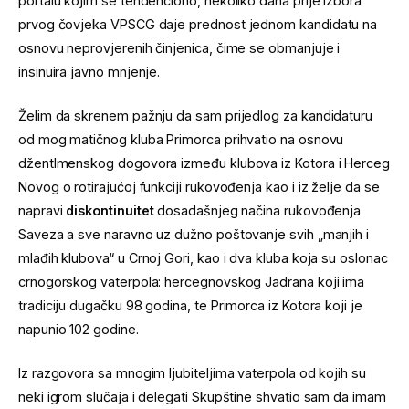
portalu kojim se tendenciono, nekoliko dana prije izbora
prvog čovjeka VPSCG daje prednost jednom kandidatu na
osnovu neprovjerenih činjenica, čime se obmanjuje i
insinuira javno mnjenje.
Želim da skrenem pažnju da sam prijedlog za kandidaturu
od mog matičnog kluba Primorca prihvatio na osnovu
džentlmenskog dogovora između klubova iz Kotora i Herceg
Novog o rotirajućoj funkciji rukovođenja kao i iz želje da se
napravi
diskontinuitet
dosadašnjeg načina rukovođenja
Saveza a sve naravno uz dužno poštovanje svih „manjih i
mlađih klubova“ u Crnoj Gori, kao i dva kluba koja su oslonac
crnogorskog vaterpola: hercegnovskog Jadrana koji ima
tradiciju dugačku 98 godina, te Primorca iz Kotora koji je
napunio 102 godine.
Iz razgovora sa mnogim ljubiteljima vaterpola od kojih su
neki igrom slučaja i delegati Skupštine shvatio sam da imam