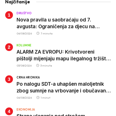
Najčitanije
DRUŠTVO
Nova pravila u saobraćaju od 7.
avgusta: Ograničenja za djecu na
trotinetima i mlade vozače, veće kazne
06/08/2026
7 minuta
za nepropisan prevoz djece
KOLUMNE
ALARM ZA EVROPU: Krivotvoreni
pištolji mijenjaju mapu ilegalnog tržišta,
istrage ukazuju na proizvodnju van EU
03/08/2026
3 minuta
CRNA HRONIKA
Po nalogu SDT-a uhapšen maloljetnik
zbog sumnje na vrbovanje i obučavanje
za izvršenje terorističkih djela
06/08/2026
1 minut
EKONOMIJA