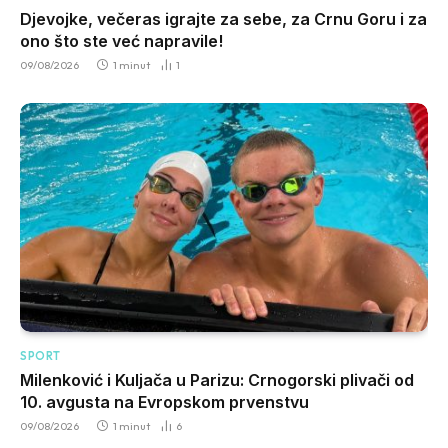
Djevojke, večeras igrajte za sebe, za Crnu Goru i za
ono što ste već napravile!
09/08/2026
1 minut
1
SPORT
Milenković i Kuljača u Parizu: Crnogorski plivači od
10. avgusta na Evropskom prvenstvu
09/08/2026
1 minut
6