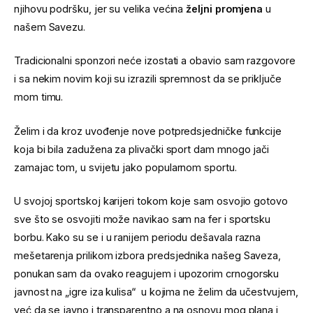
njihovu podršku, jer su velika većina
željni promjena
u
našem Savezu.
Tradicionalni sponzori neće izostati a obavio sam razgovore
i sa nekim novim koji su izrazili spremnost da se priključe
mom timu.
Želim i da kroz uvođenje nove potpredsjedničke funkcije
koja bi bila zadužena za plivački sport dam mnogo jači
zamajac tom, u svijetu jako popularnom sportu.
U svojoj sportskoj karijeri tokom koje sam osvojio gotovo
sve što se osvojiti može navikao sam na fer i sportsku
borbu. Kako su se i u ranijem periodu dešavala razna
mešetarenja prilikom izbora predsjednika našeg Saveza,
ponukan sam da ovako reagujem i upozorim crnogorsku
javnost na „igre iza kulisa“ u kojima ne želim da učestvujem,
već da se javno i transparentno a na osnovu mog plana i