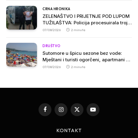
CRNA HRONIKA
ZELENAŠTVO I PRIJETNJE POD LUPOM
TUŽILAŠTVA: Policija procesuirala troje
osumnjičenih u Ulcinju
07/08/2026
2 minuta
DRUŠTVO
Sutomore u špicu sezone bez vode:
Mještani i turisti ogorčeni, apartmani se
prazne zbog višesatnih restrikcija
07/08/2026
2 minuta
Facebook
Instagram
X
YouTube
(Twitter)
KONTAKT