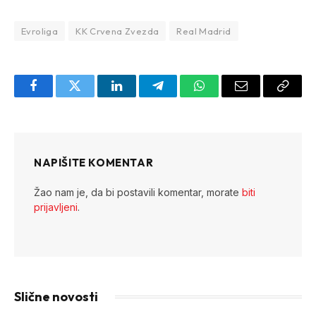
Evroliga
KK Crvena Zvezda
Real Madrid
Facebook
Twitter
LinkedIn
Telegram
WhatsApp
Email
Copy
Link
NAPIŠITE KOMENTAR
Žao nam je, da bi postavili komentar, morate
biti
prijavljeni
.
Slične novosti