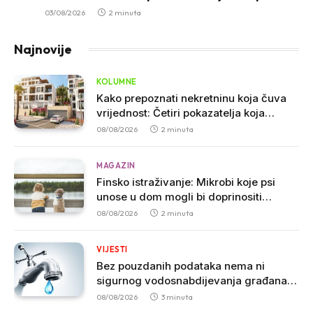
03/08/2026
2 minuta
Najnovije
KOLUMNE
Kako prepoznati nekretninu koja čuva
vrijednost: Četiri pokazatelja koja
stručnjaci smatraju presudnim pri
08/08/2026
2 minuta
kupovini
MAGAZIN
Finsko istraživanje: Mikrobi koje psi
unose u dom mogli bi doprinositi
jačanju imuniteta kod dojenčadi
08/08/2026
2 minuta
VIJESTI
Bez pouzdanih podataka nema ni
sigurnog vodosnabdijevanja građana u
Crnoj Gori
08/08/2026
3 minuta