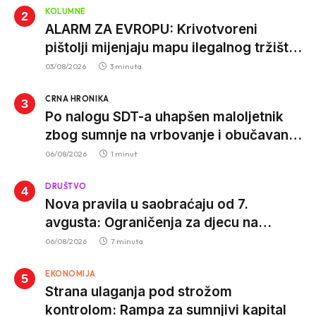
KOLUMNE
ALARM ZA EVROPU: Krivotvoreni
pištolji mijenjaju mapu ilegalnog tržišta,
istrage ukazuju na proizvodnju van EU
03/08/2026
3 minuta
CRNA HRONIKA
Po nalogu SDT-a uhapšen maloljetnik
zbog sumnje na vrbovanje i obučavanje
za izvršenje terorističkih djela
06/08/2026
1 minut
DRUŠTVO
Nova pravila u saobraćaju od 7.
avgusta: Ograničenja za djecu na
trotinetima i mlade vozače, veće kazne
06/08/2026
7 minuta
za nepropisan prevoz djece
EKONOMIJA
Strana ulaganja pod strožom
kontrolom: Rampa za sumnjivi kapital