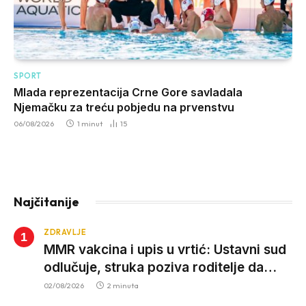
SPORT
Mlada reprezentacija Crne Gore savladala
Njemačku za treću pobjedu na prvenstvu
06/08/2026
1 minut
15
Najčitanije
ZDRAVLJE
MMR vakcina i upis u vrtić: Ustavni sud
odlučuje, struka poziva roditelje da
vjeruju nauci
02/08/2026
2 minuta