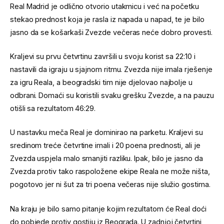
Real Madrid je odlično otvorio utakmicu i već na početku
stekao prednost koja je rasla iz napada u napad, te je bilo
jasno da se košarkaši Zvezde večeras neće dobro provesti.
Kraljevi su prvu četvrtinu završili u svoju korist sa 22:10 i
nastavili da igraju u sjajnom ritmu. Zvezda nije imala rješenje
za igru Reala, a beogradski tim nije djelovao najbolje u
odbrani. Domaći su koristili svaku grešku Zvezde, a na pauzu
otišli sa rezultatom 46:29.
U nastavku meča Real je dominirao na parketu. Kraljevi su
sredinom treće četvrtine imali i 20 poena prednosti, ali je
Zvezda uspjela malo smanjiti razliku. Ipak, bilo je jasno da
Zvezda protiv tako raspoložene ekipe Reala ne može ništa,
pogotovo jer ni šut za tri poena večeras nije služio gostima.
Na kraju je bilo samo pitanje kojim rezultatom će Real doći
do pobjede protiv gostiju iz Beograda. U zadnjoj četvrtini,