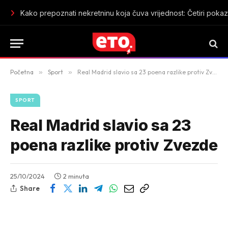
Finsko istraživanje: Mikrobi koje psi unose u dom mogli bi dop
Početna
»
Sport
»
Real Madrid slavio sa 23 poena razlike protiv Zvezde
SPORT
Real Madrid slavio sa 23
poena razlike protiv Zvezde
25/10/2024
2 minuta
Share