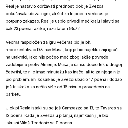
Real je nastavio održavati prednost, dok je Zvezda
pokušavala ubrzati igru, ali šut za tri poena večeras je
potpuno zakazao. Real je uspio privedi meč kraju i slaviti sa
čak 23 poena razlike, rezultatom 95:72.
Veoma raspoložen za igru večeras bio je bh.
reprezentativac Džanan Musa, koji je bio najefikasniji igrač
na utakmici, iako nije počeo meč zbog lakše povrede
zadobijene protiv Almerije. Musa je šansu dobio tek u drugoj
četvrtini, te nije imao minutažu kao inače, ali to za njega nije
bio problem. Bh. košarkaš je Zvezdi ubacio 17 poena i dodao
još tri skoka za nešto više od 16 minuta provedenih na
parketu.
U ekipi Reala istakli su se još Campazzo sa 13, te Tavares sa
12 poena. Kada je Zvezda u pitanju, najefikasniji je bio
iskusni Miloš Teodosić sa 11 poena.