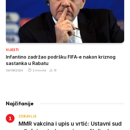
VIJESTI
Infantino zadržao podršku FIFA-e nakon kriznog
sastanka u Rabatu
06/08/2026
2 minuta
13
Najčitanije
ZDRAVLJE
MMR vakcina i upis u vrtić: Ustavni sud