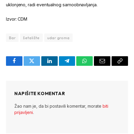
uklonjeno, radi eventualnog samoobnavljanja.
Izvor: CDM
Bar
šetalište
udar groma
Facebook
Twitter
LinkedIn
Telegram
WhatsApp
Email
Copy
Link
NAPIŠITE KOMENTAR
Žao nam je, da bi postavili komentar, morate
biti
prijavljeni
.