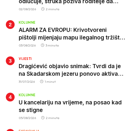
odlučuje, struka poziva roditelje da
vjeruju nauci
02/08/2026
2 minuta
KOLUMNE
ALARM ZA EVROPU: Krivotvoreni
pištolji mijenjaju mapu ilegalnog tržišta,
istrage ukazuju na proizvodnju van EU
03/08/2026
3 minuta
VIJESTI
Dragićević objavio snimak: Tvrdi da je
na Skadarskom jezeru ponovo aktivan
krivolov strujom
31/07/2026
1 minut
KOLUMNE
U kancelariju na vrijeme, na posao kad
se stigne
05/08/2026
2 minuta