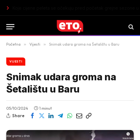
Koje cijene peleta se očekuju pred početak grejne sezone u 
Početna
»
Vijesti
»
Snimak udara groma na Šetalištu u Baru
VIJESTI
Snimak udara groma na
Šetalištu u Baru
05/10/2024
1 minut
Share