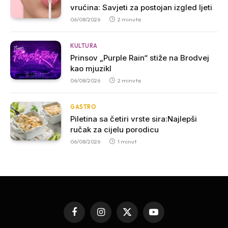
vrućina: Savjeti za postojan izgled ljeti
06/08/2026
2 minuta
KULTURA
Prinsov „Purple Rain“ stiže na Brodvej
kao mjuzikl
06/08/2026
2 minuta
GASTRO
Piletina sa četiri vrste sira:Najlepši
ručak za cijelu porodicu
06/08/2026
1 minut
Facebook
Instagram
X
YouTube
(Twitter)