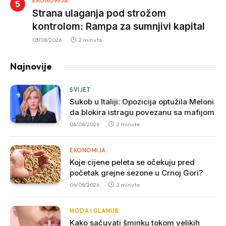
EKONOMIJA
Strana ulaganja pod strožom
kontrolom: Rampa za sumnjivi kapital
03/08/2026
2 minuta
Najnovije
SVIJET
Sukob u Italiji: Opozicija optužila Meloni
da blokira istragu povezanu sa mafijom
06/08/2026
2 minuta
EKONOMIJA
Koje cijene peleta se očekuju pred
početak grejne sezone u Crnoj Gori?
06/08/2026
2 minuta
MODA I GLAMUR
Kako sačuvati šminku tokom velikih