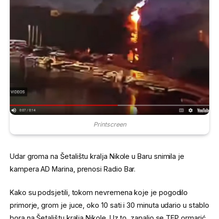
Printscreen
Udar groma na Šetalištu kralja Nikole u Baru snimila je
kampera AD Marina, prenosi Radio Bar.
Kako su podsjetili, tokom nevremena koje je pogodilo
primorje, grom je juce, oko 10 sati i 30 minuta udario u stablo
bora na Šetalištu kralja Nikole. Uz to, zapalio se TEP ormarić