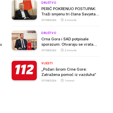
DRUŠTVO
PERIĆ POKRENUO POSTUPAK:
Traži smjenu tri člana Savjeta
Biblioteke „Radosav Ljumović“
07/08/2026
2 minuta
zbog inicijative o promjeni
imena
DRUŠTVO
Crna Gora i SAD potpisale
gu
sporazum: Otvaraju se vrata
američkim investicijama i
07/08/2026
2 minuta
tehnologijama
VIJESTI
„Požari širom Crne Gore:
Zatražena pomoć iz vazduha“
07/08/2026
1 minut