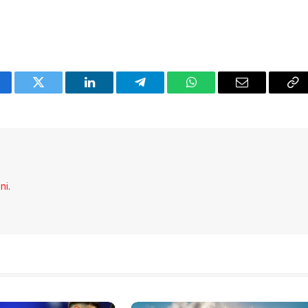
cebook
Twitter
LinkedIn
Telegram
WhatsApp
Email
Co
Li
eni
.