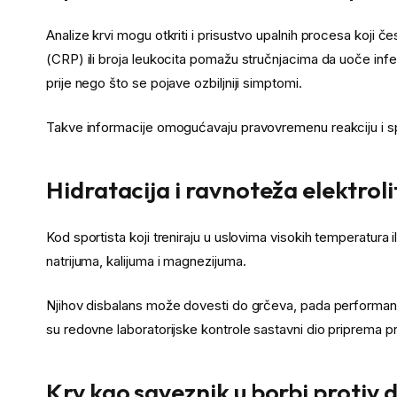
Analize krvi mogu otkriti i prisustvo upalnih procesa koji 
(CRP) ili broja leukocita pomažu stručnjacima da uoče inf
prije nego što se pojave ozbiljniji simptomi.
Takve informacije omogućavaju pravovremenu reakciju i s
Hidratacija i ravnoteža elektroli
Kod sportista koji treniraju u uslovima visokih temperatura i
natrijuma, kalijuma i magnezijuma.
Njihov disbalans može dovesti do grčeva, pada performansi
su redovne laboratorijske kontrole sastavni dio priprema pr
Krv kao saveznik u borbi protiv