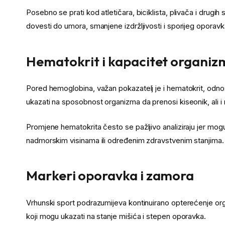
Posebno se prati kod atletičara, biciklista, plivača i drugi
dovesti do umora, smanjene izdržljivosti i sporijeg oporavk
Hematokrit i kapacitet organiz
Pored hemoglobina, važan pokazatelj je i hematokrit, odno
ukazati na sposobnost organizma da prenosi kiseonik, ali i 
Promjene hematokrita često se pažljivo analiziraju jer mog
nadmorskim visinama ili određenim zdravstvenim stanjima.
Markeri oporavka i zamora
Vrhunski sport podrazumijeva kontinuirano opterećenje or
koji mogu ukazati na stanje mišića i stepen oporavka.