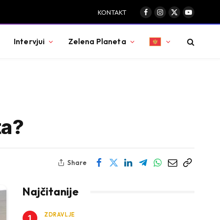
KONTAKT
Facebook
Instagram
X
YouTube
(Twitter)
Intervjui
Zelena Planeta
ta?
Share
Najčitanije
ZDRAVLJE