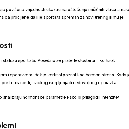
je povišene vrijednosti ukazuju na oštećenje mišićnih vlakana nak
a procijene da li je sportista spreman za novi trening ili mu je
osti
 statusu sportista. Posebno se prate testosteron i kortizol.
om i oporavkom, dok je kortizol poznat kao hormon stresa. Kada j
etreniranosti, fizičkog iscrpljenja ili nedovoljnog oporavka.
analiziraju hormonske parametre kako bi prilagodili intenzitet
blemi