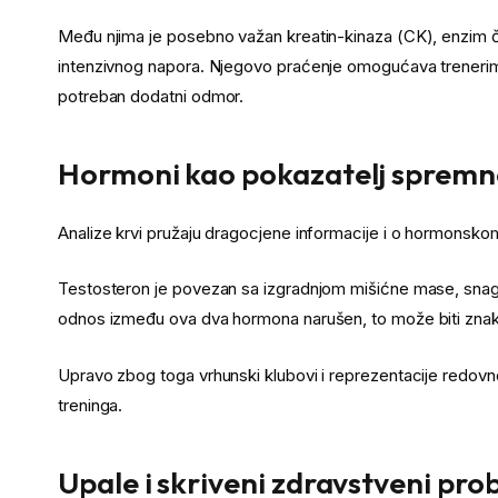
Među njima je posebno važan kreatin-kinaza (CK), enzim či
intenzivnog napora. Njegovo praćenje omogućava trenerima d
potreban dodatni odmor.
Hormoni kao pokazatelj spremn
Analize krvi pružaju dragocjene informacije i o hormonskom
Testosteron je povezan sa izgradnjom mišićne mase, snag
odnos između ova dva hormona narušen, to može biti znak pr
Upravo zbog toga vrhunski klubovi i reprezentacije redovno 
treninga.
Upale i skriveni zdravstveni pro