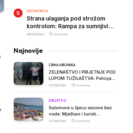
kazne za nepropisan prevoz
EKONOMIJA
djece
Strana ulaganja pod strožom
kontrolom: Rampa za sumnjivi
kapital
03/08/2026
2 minuta
Najnovije
i
CRNA HRONIKA
ZELENAŠTVO I PRIJETNJE POD
LUPOM TUŽILAŠTVA: Policija
procesuirala troje osumnjičenih
07/08/2026
2 minuta
u Ulcinju
DRUŠTVO
Sutomore u špicu sezone bez
k
vode: Mještani i turisti
ogorčeni, apartmani se prazne
07/08/2026
2 minuta
zbog višesatnih restrikcija