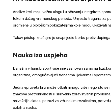
Analize krvi imaju važnu ulogu i u očuvanju integriteta spo
tokom dužeg vremenskog perioda. Umjesto traganja za poj
promjene u biološkim pokazateljima koje mogu ukazivati 
Takav pristup značajno je unaprijedio borbu protiv dopinga
Nauka iza uspjeha
Današnji vrhunski sport više nije zasnovan samo na fizičkoj 
organizma, omogućavajući trenerima, ljekarima i sportisti
Jedna epruveta krvi može otkriti mnogo više nego što se na
znakova pretreniranosti ili skrivenih zdravstvenih problema
najvažnijih alata u potrazi za vrhunskim rezultatima, potvrđu
ozbiljna nauka.