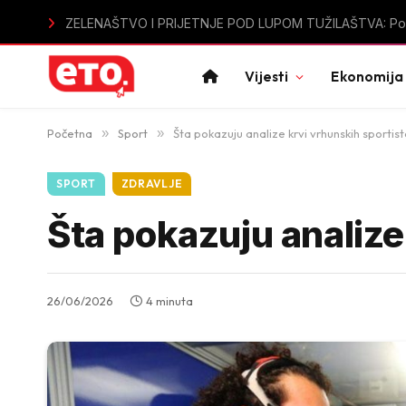
Sutomore u špicu sezone bez vode: Mještani i turisti ogo
Vijesti
Ekonomija
Početna
»
Sport
»
Šta pokazuju analize krvi vrhunskih sportis
SPORT
ZDRAVLJE
Šta pokazuju analize
26/06/2026
4 minuta