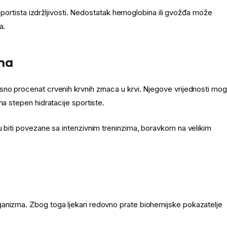
h sportista izdržljivosti. Nedostatak hemoglobina ili gvožđa može
a.
ma
sno procenat crvenih krvnih zrnaca u krvi. Njegove vrijednosti mo
na stepen hidratacije sportiste.
u biti povezane sa intenzivnim treninzima, boravkom na velikim
ganizma. Zbog toga ljekari redovno prate biohemijske pokazatelje