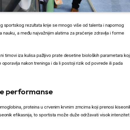
g sportskog rezultata krije se mnogo više od talenta i napornog
na nauku, a među najvažnijim alatima za praćenje zdravlja i forme
čni timovi iza kulisa pažljivo prate desetine bioloških parametara koj
poravlja nakon treninga i da li postoji rizik od povrede ili pada
ke performanse
hemoglobina, proteina u crvenim krvnim zrncima koji prenosi kiseoni
eonik efikasnija, to sportista može duže održavati visok intenzitet