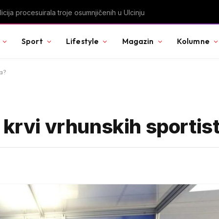
rčeni, apartmani se prazne zbog višesatnih restrikcija
Sport
Lifestyle
Magazin
Kolumne
ta?
 krvi vrhunskih sportis