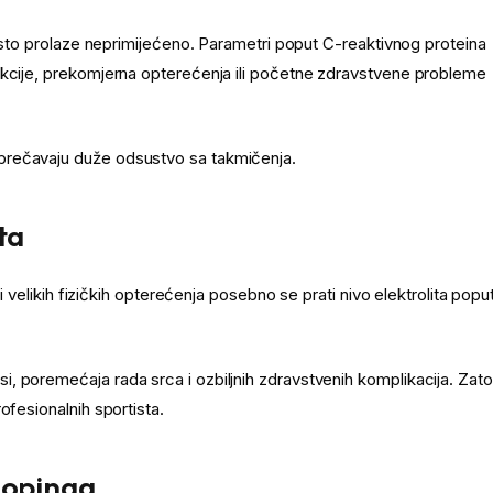
često prolaze neprimijećeno. Parametri poput C-reaktivnog proteina
ekcije, prekomjerna opterećenja ili početne zdravstvene probleme
prečavaju duže odsustvo sa takmičenja.
ta
li velikih fizičkih opterećenja posebno se prati nivo elektrolita popu
, poremećaja rada srca i ozbiljnih zdravstvenih komplikacija. Zato
ofesionalnih sportista.
 dopinga