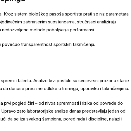
rta. Kroz sistem biološkog pasoša sportista prati se niz parametara
edinačnim zabranjenim supstancama, stručnjaci analiziraju
na nedozvoljene metode poboljšanja performansi.
 i povećao transparentnost sportskih takmičenja.
spremi i talentu. Analize krvi postale su svojevrsni prozor u stanje
ma da donose precizne odluke o treningu, oporavku i takmičenjima.
 prvi pogled čini – od nivoa spremnosti i rizika od povrede do
. Upravo zato laboratorijske analize danas predstavljaju jedan od
jući da se iza svakog šampiona, pored rada i discipline, nalazi i