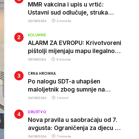
MMR vakcina i upis u vrtić:
Ustavni sud odlučuje, struka
poziva roditelje da vjeruju nauci
02/08/2026
2 minuta
KOLUMNE
ALARM ZA EVROPU: Krivotvoreni
pištolji mijenjaju mapu ilegalnog
tržišta, istrage ukazuju na
03/08/2026
3 minuta
proizvodnju van EU
CRNA HRONIKA
Po nalogu SDT-a uhapšen
maloljetnik zbog sumnje na
vrbovanje i obučavanje za
06/08/2026
1 minut
izvršenje terorističkih djela
DRUŠTVO
Nova pravila u saobraćaju od 7.
avgusta: Ograničenja za djecu na
trotinetima i mlade vozače, veće
06/08/2026
7 minuta