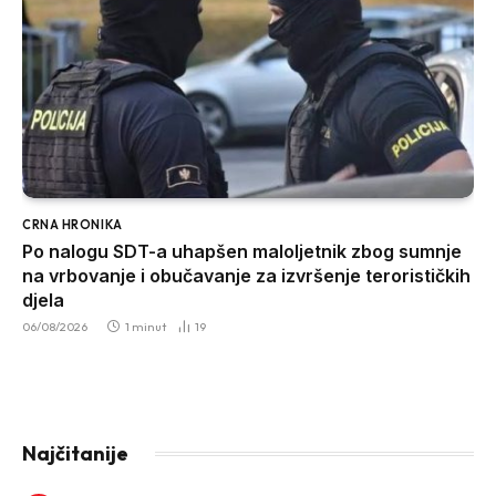
CRNA HRONIKA
Po nalogu SDT-a uhapšen maloljetnik zbog sumnje
na vrbovanje i obučavanje za izvršenje terorističkih
djela
06/08/2026
1 minut
19
Najčitanije