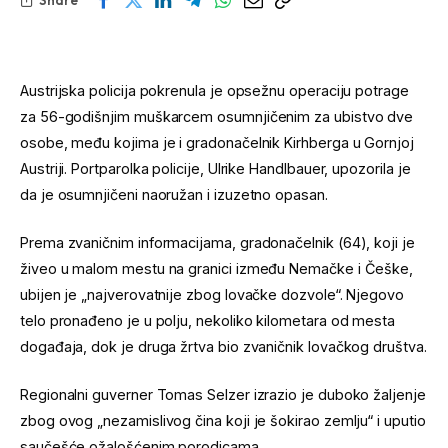
Austrijska policija pokrenula je opsežnu operaciju potrage
za 56-godišnjim muškarcem osumnjičenim za ubistvo dve
osobe, među kojima je i gradonačelnik Kirhberga u Gornjoj
Austriji. Portparolka policije, Ulrike Handlbauer, upozorila je
da je osumnjičeni naoružan i izuzetno opasan.
Prema zvaničnim informacijama, gradonačelnik (64), koji je
živeo u malom mestu na granici između Nemačke i Češke,
ubijen je „najverovatnije zbog lovačke dozvole“. Njegovo
telo pronađeno je u polju, nekoliko kilometara od mesta
događaja, dok je druga žrtva bio zvaničnik lovačkog društva.
Regionalni guverner Tomas Selzer izrazio je duboko žaljenje
zbog ovog „nezamislivog čina koji je šokirao zemlju“ i uputio
saučešće ožalošćenim porodicama.