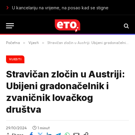
U kancelariju na vrijeme, na posao kad se stigne
Početna
»
Vijesti
»
Stravičan zločin u Austriji: Ubijeni gradonačelnik i zvaničnik lovačkog društva
VIJESTI
Stravičan zločin u Austriji:
Ubijeni gradonačelnik i
zvaničnik lovačkog
društva
29/10/2024
1 minut
Share