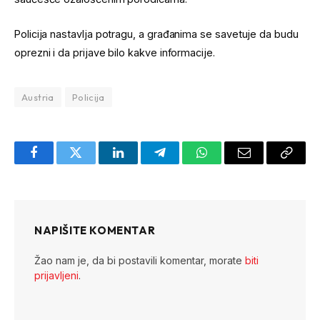
Policija nastavlja potragu, a građanima se savetuje da budu
oprezni i da prijave bilo kakve informacije.
Austria
Policija
Facebook
Twitter
LinkedIn
Telegram
WhatsApp
Email
Copy
Link
NAPIŠITE KOMENTAR
Žao nam je, da bi postavili komentar, morate
biti
prijavljeni
.