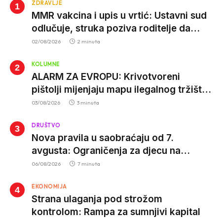
ZDRAVLJE
MMR vakcina i upis u vrtić: Ustavni sud
odlučuje, struka poziva roditelje da
vjeruju nauci
02/08/2026
2 minuta
KOLUMNE
ALARM ZA EVROPU: Krivotvoreni
pištolji mijenjaju mapu ilegalnog tržišta,
istrage ukazuju na proizvodnju van EU
03/08/2026
3 minuta
DRUŠTVO
Nova pravila u saobraćaju od 7.
avgusta: Ograničenja za djecu na
trotinetima i mlade vozače, veće kazne
06/08/2026
7 minuta
za nepropisan prevoz djece
EKONOMIJA
Strana ulaganja pod strožom
kontrolom: Rampa za sumnjivi kapital