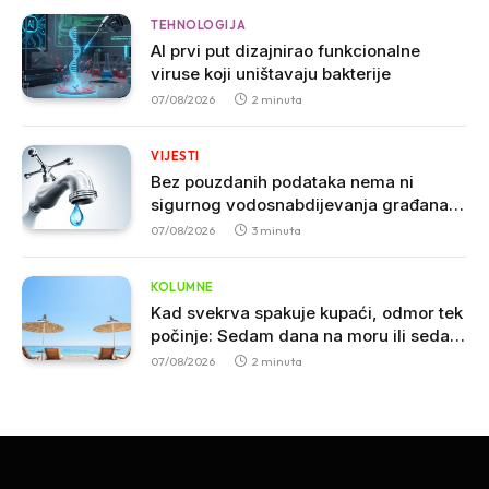
TEHNOLOGIJA
AI prvi put dizajnirao funkcionalne
viruse koji uništavaju bakterije
07/08/2026
2 minuta
VIJESTI
Bez pouzdanih podataka nema ni
sigurnog vodosnabdijevanja građana u
Crnoj Gori
07/08/2026
3 minuta
KOLUMNE
Kad svekrva spakuje kupaći, odmor tek
počinje: Sedam dana na moru ili sedam
godina iskustva
07/08/2026
2 minuta