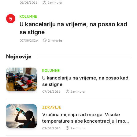
03/08/2026
2 minuta
KOLUMNE
U kancelariju na vrijeme, na posao kad
se stigne
07/08/2026
2 minuta
Najnovije
KOLUMNE
U kancelariju na vrijeme, na posao kad
se stigne
07/08/2026
2 minuta
ZDRAVLJE
Vrućina mijenja rad mozga: Visoke
temperature slabe koncentraciju i mogu
povećati agresivnost
07/08/2026
2 minuta