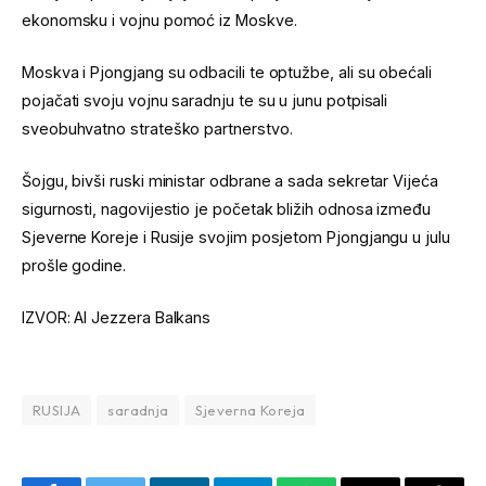
ekonomsku i vojnu pomoć iz Moskve.
Moskva i Pjongjang su odbacili te optužbe, ali su obećali
pojačati svoju vojnu saradnju te su u junu potpisali
sveobuhvatno strateško partnerstvo.
Šojgu, bivši ruski ministar odbrane a sada sekretar Vijeća
sigurnosti, nagovijestio je početak bližih odnosa između
Sjeverne Koreje i Rusije svojim posjetom Pjongjangu u julu
prošle godine.
IZVOR: Al Jezzera Balkans
RUSIJA
saradnja
Sjeverna Koreja