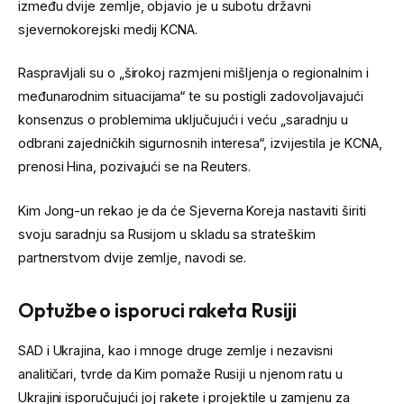
između dvije zemlje, objavio je u subotu državni
sjevernokorejski medij KCNA.
Raspravljali su o „širokoj razmjeni mišljenja o regionalnim i
međunarodnim situacijama“ te su postigli zadovoljavajući
konsenzus o problemima uključujući i veću „saradnju u
odbrani zajedničkih sigurnosnih interesa“, izvijestila je KCNA,
prenosi Hina, pozivajući se na Reuters.
Kim Jong-un rekao je da će Sjeverna Koreja nastaviti širiti
svoju saradnju sa Rusijom u skladu sa strateškim
partnerstvom dvije zemlje, navodi se.
Optužbe o isporuci raketa Rusiji
SAD i Ukrajina, kao i mnoge druge zemlje i nezavisni
analitičari, tvrde da Kim pomaže Rusiji u njenom ratu u
Ukrajini isporučujući joj rakete i projektile u zamjenu za