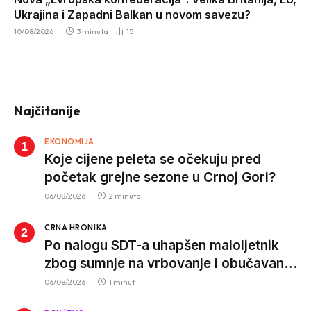
Ukrajina i Zapadni Balkan u novom savezu?
10/08/2026
3 minuta
15
Najčitanije
EKONOMIJA
Koje cijene peleta se očekuju pred
početak grejne sezone u Crnoj Gori?
06/08/2026
2 minuta
CRNA HRONIKA
Po nalogu SDT-a uhapšen maloljetnik
zbog sumnje na vrbovanje i obučavanje
za izvršenje terorističkih djela
06/08/2026
1 minut