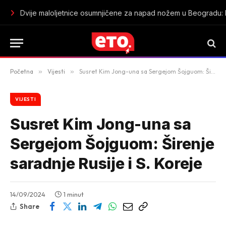
Poreska inspekcija pojačala kontrole: Za tri mjeseca utvrđeno 
Početna
»
Vijesti
»
Susret Kim Jong-una sa Sergejom Šojguom: Širenje saradnje Rusije i S. Koreje
VIJESTI
Susret Kim Jong-una sa
Sergejom Šojguom: Širenje
saradnje Rusije i S. Koreje
14/09/2024
1 minut
Share