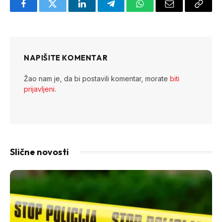
Facebook
Twitter
LinkedIn
Telegram
WhatsApp
Email
Copy
Link
NAPIŠITE KOMENTAR
Žao nam je, da bi postavili komentar, morate
biti
prijavljeni
.
Slične novosti