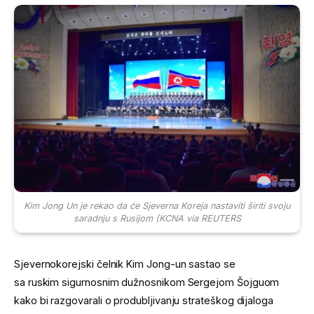
Kim Jong Un je rekao da će Sjeverna Koreja nastaviti širiti svoju
saradnju s Rusijom (KCNA via REUTERS
Sjevernokorejski čelnik Kim Jong-un sastao se
sa ruskim sigurnosnim dužnosnikom Sergejom Šojguom
kako bi razgovarali o produbljivanju strateškog dijaloga