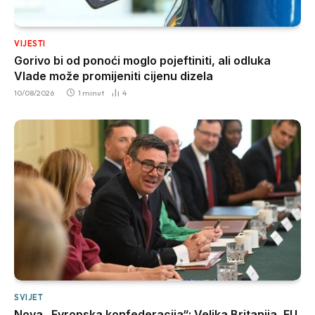
VIJESTI
Gorivo bi od ponoći moglo pojeftiniti, ali odluka
Vlade može promijeniti cijenu dizela
10/08/2026
1 minut
4
SVIJET
Nova „Evropska konfederacija“: Velika Britanija, EU,