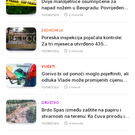
Dvije maloljetnice osumnjičene za
napad nožem u Beogradu: Povrijeđena
18-godišnja djevojka
10/08/2026
2 minuta
EKONOMIJA
Poreska inspekcija pojačala kontrole:
Za tri mjeseca utvrđeno 435
nepravilnosti i izrečene kazne od 2,1
10/08/2026
2 minuta
milion eura
VIJESTI
Gorivo bi od ponoći moglo pojeftiniti, ali
odluka Vlade može promijeniti cijenu
dizela
10/08/2026
1 minut
DRUŠTVO
Brdo Spas između zaštite na papiru i
stvarnosti na terenu: Ko čuva prirodu i
bezbjednost Budve?
10/08/2026
4 minuta