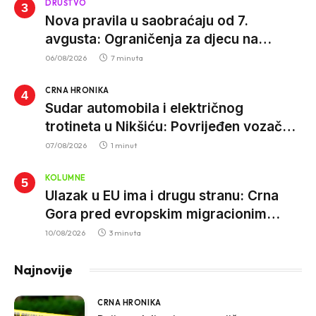
DRUŠTVO
Nova pravila u saobraćaju od 7.
avgusta: Ograničenja za djecu na
trotinetima i mlade vozače, veće kazne
06/08/2026
7 minuta
za nepropisan prevoz djece
CRNA HRONIKA
Sudar automobila i električnog
trotineta u Nikšiću: Povrijeđen vozač
trotineta, prebačen u bolnicu
07/08/2026
1 minut
KOLUMNE
Ulazak u EU ima i drugu stranu: Crna
Gora pred evropskim migracionim
pravilima
10/08/2026
3 minuta
Najnovije
CRNA HRONIKA