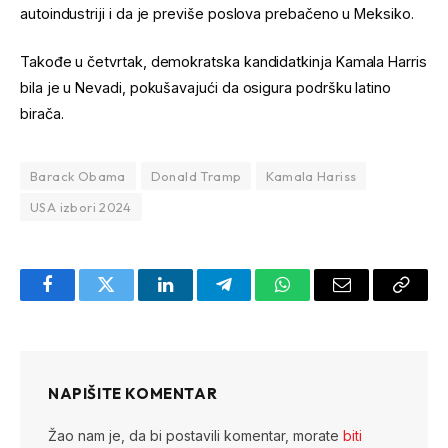
autoindustriji i da je previše poslova prebačeno u Meksiko.
Takođe u četvrtak, demokratska kandidatkinja Kamala Harris
bila je u Nevadi, pokušavajući da osigura podršku latino
birača.
Barack Obama
Donald Tramp
Kamala Hariss
USA izbori 2024
Facebook
Twitter
LinkedIn
Telegram
WhatsApp
Email
Copy
Link
NAPIŠITE KOMENTAR
Žao nam je, da bi postavili komentar, morate
biti