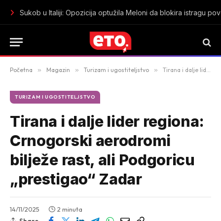
Koje cijene peleta se očekuju pred početak grejne sezone u 
Početna
»
Magazin
»
Turizam i ugostiteljstvo
»
Tirana i dalje lider regiona: Crnogorski aerodromi bilježe rast, ali Podgoricu „prestigao“ Zadar
TURIZAM I UGOSTITELJSTVO
Tirana i dalje lider regiona:
Crnogorski aerodromi
bilježe rast, ali Podgoricu
„prestigao“ Zadar
14/11/2025
2 minuta
Share