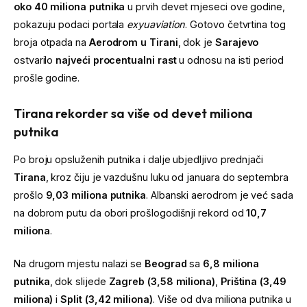
oko 40 miliona putnika
u prvih devet mjeseci ove godine,
pokazuju podaci portala
exyuaviation
. Gotovo četvrtina tog
broja otpada na
Aerodrom u Tirani
, dok je
Sarajevo
ostvarilo
najveći procentualni rast
u odnosu na isti period
prošle godine.
Tirana rekorder sa više od devet miliona
putnika
Po broju opsluženih putnika i dalje ubjedljivo prednjači
Tirana
, kroz čiju je vazdušnu luku od januara do septembra
prošlo
9,03 miliona putnika
. Albanski aerodrom je već sada
na dobrom putu da obori prošlogodišnji rekord od
10,7
miliona
.
Na drugom mjestu nalazi se
Beograd
sa
6,8 miliona
putnika
, dok slijede
Zagreb (3,58 miliona)
,
Priština (3,49
miliona)
i
Split (3,42 miliona)
. Više od dva miliona putnika u