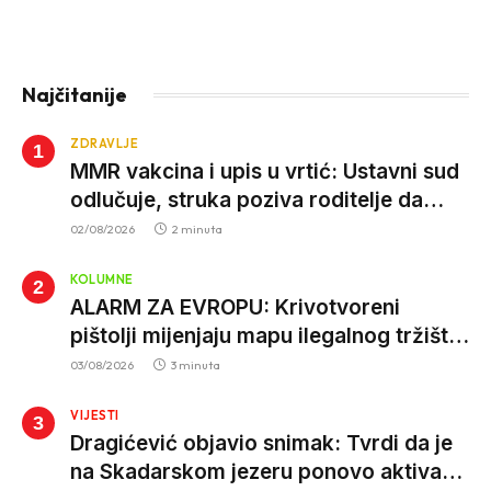
Najčitanije
ZDRAVLJE
MMR vakcina i upis u vrtić: Ustavni sud
odlučuje, struka poziva roditelje da
vjeruju nauci
02/08/2026
2 minuta
KOLUMNE
ALARM ZA EVROPU: Krivotvoreni
pištolji mijenjaju mapu ilegalnog tržišta,
istrage ukazuju na proizvodnju van EU
03/08/2026
3 minuta
VIJESTI
Dragićević objavio snimak: Tvrdi da je
na Skadarskom jezeru ponovo aktivan