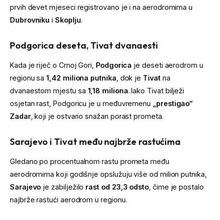
prvih devet mjeseci registrovano je i na aerodromima u
Dubrovniku
i
Skoplju
.
Podgorica deseta, Tivat dvanaesti
Kada je riječ o Crnoj Gori,
Podgorica
je deseti aerodrom u
regionu sa
1,42 miliona putnika
, dok je
Tivat
na
dvanaestom mjestu sa
1,18 miliona
. Iako Tivat bilježi
osjetan rast, Podgoricu je u međuvremenu
„prestigao“
Zadar
, koji je ostvario snažan porast prometa.
Sarajevo i Tivat među najbrže rastućima
Gledano po procentualnom rastu prometa među
aerodromima koji godišnje opslužuju više od milion putnika,
Sarajevo
je zabilježilo
rast od 23,3 odsto
, čime je postalo
najbrže rastući aerodrom u regionu.