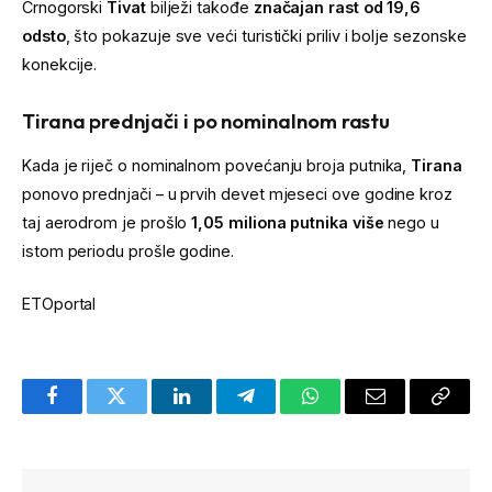
Crnogorski
Tivat
bilježi takođe
značajan rast od 19,6
odsto
, što pokazuje sve veći turistički priliv i bolje sezonske
konekcije.
Tirana prednjači i po nominalnom rastu
Kada je riječ o nominalnom povećanju broja putnika,
Tirana
ponovo prednjači – u prvih devet mjeseci ove godine kroz
taj aerodrom je prošlo
1,05 miliona putnika više
nego u
istom periodu prošle godine.
ETOportal
Facebook
Twitter
LinkedIn
Telegram
WhatsApp
Email
Copy
Link