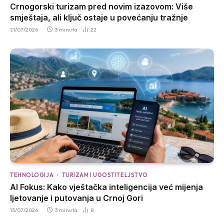
Crnogorski turizam pred novim izazovom: Više
smještaja, ali ključ ostaje u povećanju tražnje
21/07/2026
3 minuta
22
TEHNOLOGIJA
TURIZAM I UGOSTITELJSTVO
AI Fokus: Kako vještačka inteligencija već mijenja
ljetovanje i putovanja u Crnoj Gori
15/07/2026
3 minuta
8