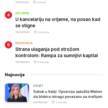
krivolov strujom
31/07/2026
1 minut
KOLUMNE
U kancelariju na vrijeme, na posao kad
se stigne
05/08/2026
2 minuta
EKONOMIJA
Strana ulaganja pod strožom
kontrolom: Rampa za sumnjivi kapital
03/08/2026
2 minuta
Najnovije
SVIJET
Sukob u Italiji: Opozicija optužila Meloni
da blokira istragu povezanu sa mafijom
06/08/2026
2 minuta