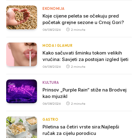
EKONOMIJA
Koje cijene peleta se očekuju pred
početak grejne sezone u Crnoj Gori?
06/08/2026
2 minuta
MODA I GLAMUR
Kako sačuvati šminku tokom velikih
vrućina: Savjeti za postojan izgled ljeti
06/08/2026
2 minuta
KULTURA
Prinsov „Purple Rain“ stiže na Brodvej
kao mjuzikl
06/08/2026
2 minuta
GASTRO
Piletina sa četiri vrste sira:Najlepši
ručak za cijelu porodicu