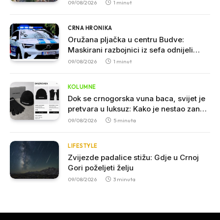
09/08/2026
1 minut
CRNA HRONIKA
Oružana pljačka u centru Budve:
Maskirani razbojnici iz sefa odnijeli
veliku sumu novca
09/08/2026
1 minut
KOLUMNE
Dok se crnogorska vuna baca, svijet je
pretvara u luksuz: Kako je nestao zanat
koji je nekada hranio sjever
09/08/2026
5 minuta
LIFESTYLE
Zvijezde padalice stižu: Gdje u Crnoj
Gori poželjeti želju
09/08/2026
3 minuta