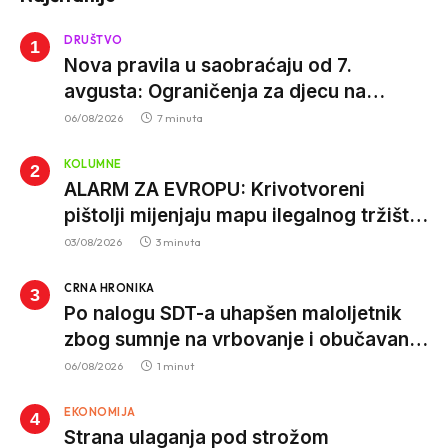
DRUŠTVO
Nova pravila u saobraćaju od 7.
avgusta: Ograničenja za djecu na
trotinetima i mlade vozače, veće kazne
06/08/2026
7 minuta
za nepropisan prevoz djece
KOLUMNE
ALARM ZA EVROPU: Krivotvoreni
pištolji mijenjaju mapu ilegalnog tržišta,
istrage ukazuju na proizvodnju van EU
03/08/2026
3 minuta
CRNA HRONIKA
Po nalogu SDT-a uhapšen maloljetnik
zbog sumnje na vrbovanje i obučavanje
za izvršenje terorističkih djela
06/08/2026
1 minut
EKONOMIJA
Strana ulaganja pod strožom