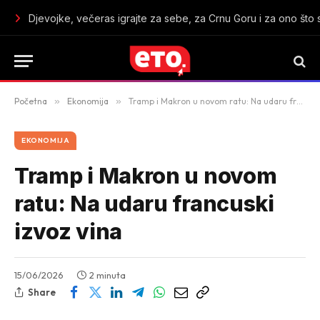
U Crnoj Gori aktivna tri požara: Gori kod Kolašina, Cetinja i Bar
Početna
»
Ekonomija
»
Tramp i Makron u novom ratu: Na udaru francuski izvoz vina
EKONOMIJA
Tramp i Makron u novom
ratu: Na udaru francuski
izvoz vina
15/06/2026
2 minuta
Share