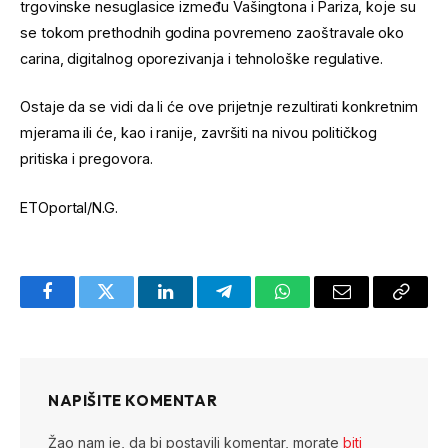
trgovinske nesuglasice između Vašingtona i Pariza, koje su
se tokom prethodnih godina povremeno zaoštravale oko
carina, digitalnog oporezivanja i tehnološke regulative.
Ostaje da se vidi da li će ove prijetnje rezultirati konkretnim
mjerama ili će, kao i ranije, završiti na nivou političkog
pritiska i pregovora.
ETOportal/N.G.
Facebook
Twitter
LinkedIn
Telegram
WhatsApp
Email
Copy
Link
NAPIŠITE KOMENTAR
Žao nam je, da bi postavili komentar, morate
biti