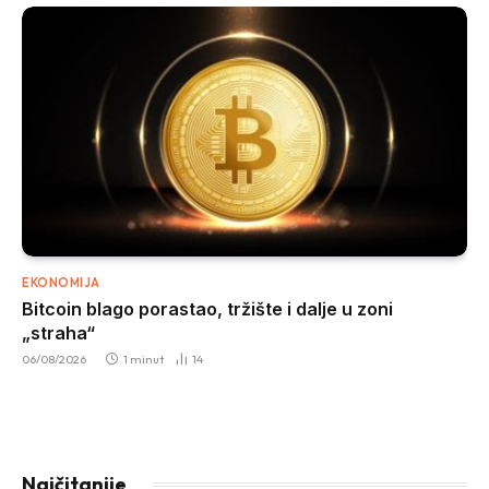
EKONOMIJA
Bitcoin blago porastao, tržište i dalje u zoni
„straha“
06/08/2026
1 minut
14
Najčitanije