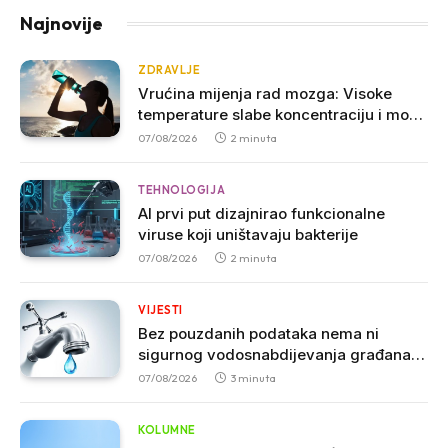
Najnovije
ZDRAVLJE
Vrućina mijenja rad mozga: Visoke
temperature slabe koncentraciju i mogu
povećati agresivnost
07/08/2026
2 minuta
TEHNOLOGIJA
AI prvi put dizajnirao funkcionalne
viruse koji uništavaju bakterije
07/08/2026
2 minuta
VIJESTI
Bez pouzdanih podataka nema ni
sigurnog vodosnabdijevanja građana u
Crnoj Gori
07/08/2026
3 minuta
KOLUMNE