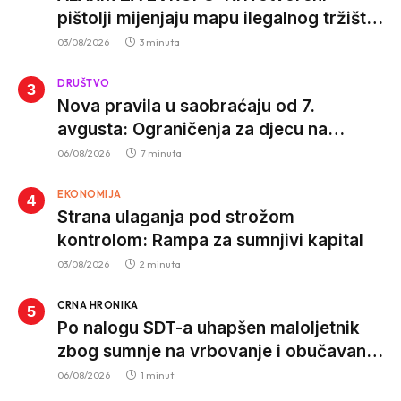
pištolji mijenjaju mapu ilegalnog tržišta,
istrage ukazuju na proizvodnju van EU
03/08/2026
3 minuta
DRUŠTVO
Nova pravila u saobraćaju od 7.
avgusta: Ograničenja za djecu na
trotinetima i mlade vozače, veće kazne
06/08/2026
7 minuta
za nepropisan prevoz djece
EKONOMIJA
Strana ulaganja pod strožom
kontrolom: Rampa za sumnjivi kapital
03/08/2026
2 minuta
CRNA HRONIKA
Po nalogu SDT-a uhapšen maloljetnik
zbog sumnje na vrbovanje i obučavanje
za izvršenje terorističkih djela
06/08/2026
1 minut