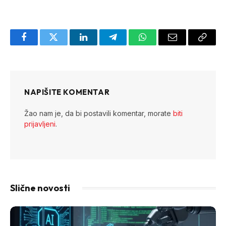
Facebook
Twitter
LinkedIn
Telegram
WhatsApp
Email
Copy
Link
NAPIŠITE KOMENTAR
Žao nam je, da bi postavili komentar, morate
biti
prijavljeni
.
Slične novosti