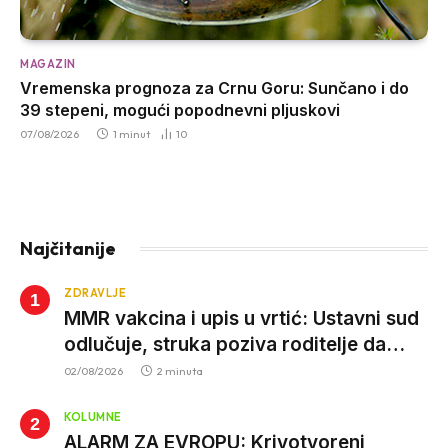
MAGAZIN
Vremenska prognoza za Crnu Goru: Sunčano i do
39 stepeni, mogući popodnevni pljuskovi
07/08/2026
1 minut
10
Najčitanije
ZDRAVLJE
MMR vakcina i upis u vrtić: Ustavni sud
odlučuje, struka poziva roditelje da
vjeruju nauci
02/08/2026
2 minuta
KOLUMNE
ALARM ZA EVROPU: Krivotvoreni