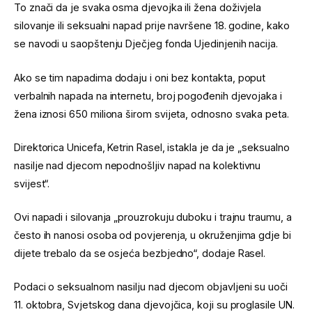
To znači da je svaka osma djevojka ili žena doživjela
silovanje ili seksualni napad prije navršene 18. godine, kako
se navodi u saopštenju Dječjeg fonda Ujedinjenih nacija.
Ako se tim napadima dodaju i oni bez kontakta, poput
verbalnih napada na internetu, broj pogođenih djevojaka i
žena iznosi 650 miliona širom svijeta, odnosno svaka peta.
Direktorica Unicefa, Ketrin Rasel, istakla je da je „seksualno
nasilje nad djecom nepodnošljiv napad na kolektivnu
svijest“.
Ovi napadi i silovanja „prouzrokuju duboku i trajnu traumu, a
često ih nanosi osoba od povjerenja, u okruženjima gdje bi
dijete trebalo da se osjeća bezbjedno“, dodaje Rasel.
Podaci o seksualnom nasilju nad djecom objavljeni su uoči
11. oktobra, Svjetskog dana djevojčica, koji su proglasile UN.