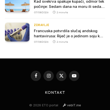
Kad svekrva spakuje kupaći, odmor tek
počinje: Sedam dana na moru ili sedam
godina iskustva
07/08/2026
2 minuta
ZDRAVLJE
Francuska potvrdila slučaj andskog
hantavirusa: Riječ je o jedinom soju koji
se može prenositi među ljudima
07/08/2026
2 minuta
Facebook
Instagram
X
YouTube
(Twitter)
KONTAKT
© 2026 ETO portal
vebIT.me