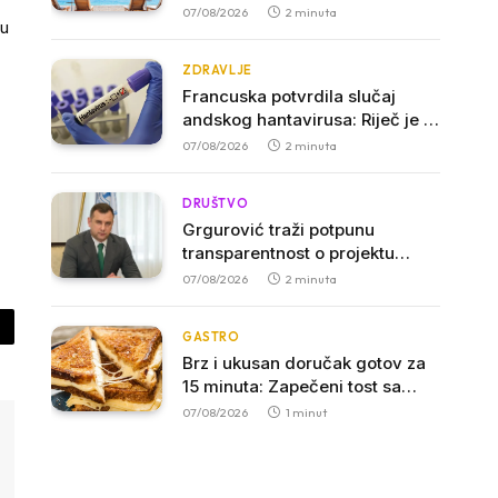
dana na moru ili sedam godina
07/08/2026
2 minuta
ju
iskustva
ZDRAVLJE
Francuska potvrdila slučaj
andskog hantavirusa: Riječ je o
jedinom soju koji se može
07/08/2026
2 minuta
prenositi među ljudima
DRUŠTVO
Grgurović traži potpunu
transparentnost o projektu
solarne elektrane kod Ostroga:
07/08/2026
2 minuta
Javnost mora imati uvid u
kompletnu dokumentaciju
GASTRO
py
Brz i ukusan doručak gotov za
nk
15 minuta: Zapečeni tost sa
sirom i povrćem
07/08/2026
1 minut