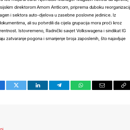
sijskim direktorom Arnom Antlicom, priprema duboku reorganizaci
agen i sektora auto-djelova u zasebne poslovne jedinice. Iz
okumentima, ali su potvrdili da cijela grupacija mora proći kroz
ntnost. Istovremeno, Radnički savjet Volkswagena i sindikat IG
aju zatvaranje pogona i smanjenje broja zaposlenih, što najavljuje
cebook
Twitter
LinkedIn
Telegram
WhatsApp
Email
Co
Li
eni
.