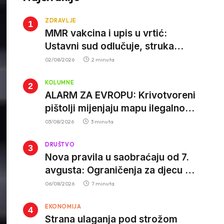
ZDRAVLJE
MMR vakcina i upis u vrtić:
Ustavni sud odlučuje, struka
poziva roditelje da vjeruju nauci
02/08/2026
2 minuta
KOLUMNE
ALARM ZA EVROPU: Krivotvoreni
pištolji mijenjaju mapu ilegalnog
tržišta, istrage ukazuju na
03/08/2026
3 minuta
proizvodnju van EU
DRUŠTVO
Nova pravila u saobraćaju od 7.
avgusta: Ograničenja za djecu na
trotinetima i mlade vozače, veće
06/08/2026
7 minuta
kazne za nepropisan prevoz
EKONOMIJA
djece
Strana ulaganja pod strožom