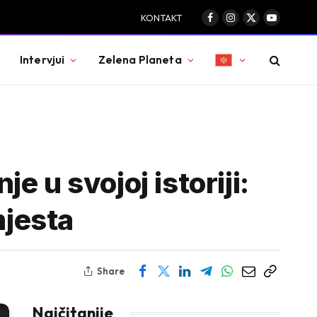
KONTAKT
Facebook
Instagram
X
YouTube
(Twitter)
Intervjui
Zelena Planeta
 u svojoj istoriji:
mjesta
Share
Najčitanije