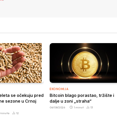
EKONOMIJA
peleta se očekuju pred
Bitcoin blago porastao, tržište i
ne sezone u Crnoj
dalje u zoni „straha“
06/08/2026
1 minut
13
 minuta
12