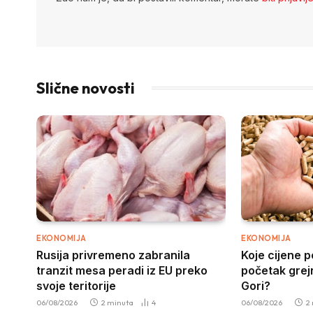
Slične novosti
EKONOMIJA
EKONOMIJA
Rusija privremeno zabranila
Koje cijene 
tranzit mesa peradi iz EU preko
početak grej
svoje teritorije
Gori?
06/08/2026
2 minuta
4
06/08/2026
2