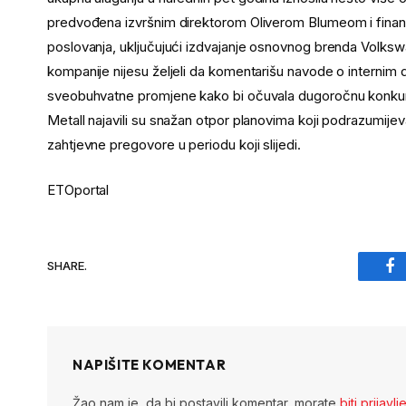
predvođena izvršnim direktorom Oliverom Blumeom i finan
poslovanja, uključujući izdvajanje osnovnog brenda Volksw
kompanije nijesu željeli da komentarišu navode o internim d
sveobuhvatne promjene kako bi očuvala dugoročnu konkure
Metall najavili su snažan otpor planovima koji podrazumijev
zahtjevne pregovore u periodu koji slijedi.
ETOportal
SHARE.
Fa
NAPIŠITE KOMENTAR
Žao nam je, da bi postavili komentar, morate
biti prijavlj