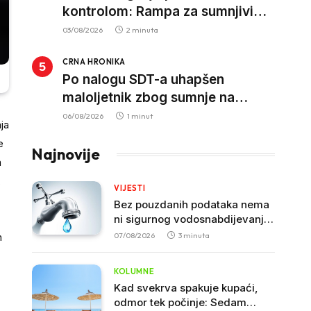
kontrolom: Rampa za sumnjivi
kapital
03/08/2026
2 minuta
CRNA HRONIKA
Po nalogu SDT-a uhapšen
maloljetnik zbog sumnje na
vrbovanje i obučavanje za
06/08/2026
1 minut
ja
izvršenje terorističkih djela
e
Najnovije
a
,
VIJESTI
Bez pouzdanih podataka nema
ni sigurnog vodosnabdijevanja
građana u Crnoj Gori
h
07/08/2026
3 minuta
KOLUMNE
Kad svekrva spakuje kupaći,
odmor tek počinje: Sedam