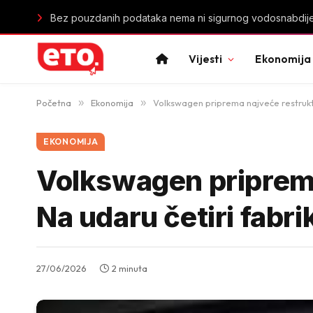
Bez pouzdanih podataka nema ni sigurnog vodosnabdije
Vijesti
Ekonomija
Početna
»
Ekonomija
»
Volkswagen priprema najveće restrukturi
EKONOMIJA
Volkswagen priprema 
Na udaru četiri fabr
27/06/2026
2 minuta