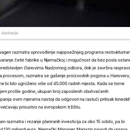
Ilustracija
wagen razmatra sprovođenje najopsežnijeg programa restrukturiran
atvaranje četiri fabrike u Njemačkoj i mogućnost da bez posla ostan
 predstavljen članovima Nadzornog odbora, dok je završna rasprav
 sa procesom, razmatra se gašenje proizvodnih pogona u Hanoveru
me bi bilo ugroženo više od 45.000 radnih mjesta. Kada se tome
jem prošle godine, ukupan broj zaposlenih obuhvaćenih
mpanija ovim mjerama nastoji da odgovori na rastući pritisak kineski
ovećavaju prisustvo na evropskom tržištu.
 razmatra i rezanje planiranih investicija za oko 15 odsto, pa bi
od 130 milijardi eura. Njemački Manager Magazin navodi da uprava,