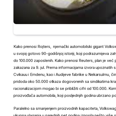
Kako prenosi Rojters, njemački automobilski gigant Volks
u svojoj gotovo 90-godišnjoj istoriji, koji podrazumijeva z
do 100.000 zaposlenih. Kako prenosi Reuters, plan je već
zakazana za 9. jul. Prema informacijama izvora upoznatih
Cvikauu i Emdenu, kao i Audijeve fabrike u Nekarsulmu, či
pridoda oko 50.000 otkaza dogovorenih sa sindikatima kra
racionalizacijom mogao bi se približiti cifri od 100.000. Ko
proizvođača automobila, koji posljednjih godina ubrzano p
Paralelno sa smanjenjem proizvodnih kapaciteta, Volkswagen
ukupna ulaganja u narednih pet godina iznosila nešto više 