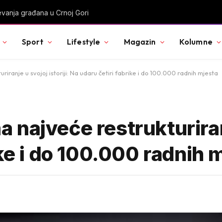
vanja građana u Crnoj Gori
Sport
Lifestyle
Magazin
Kolumne
ranje u svojoj istoriji: Na udaru četiri fabrike i do 100.000 radnih mjesta
najveće restrukturiranje
ike i do 100.000 radnih 