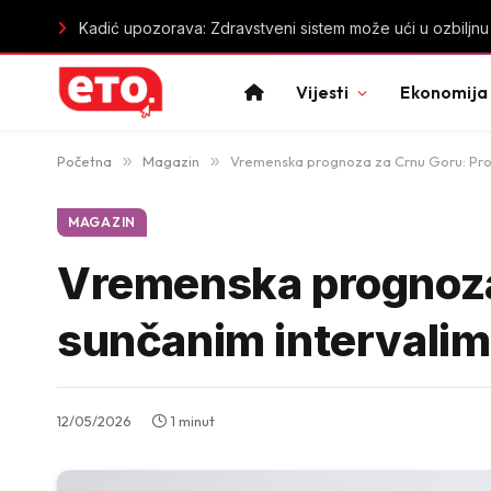
Demografski alarm: U 18 crnogorskih opština više građan
Vijesti
Ekonomija
Početna
»
Magazin
»
Vremenska prognoza za Crnu Goru: Prom
MAGAZIN
Vremenska prognoza 
sunčanim intervalim
12/05/2026
1 minut