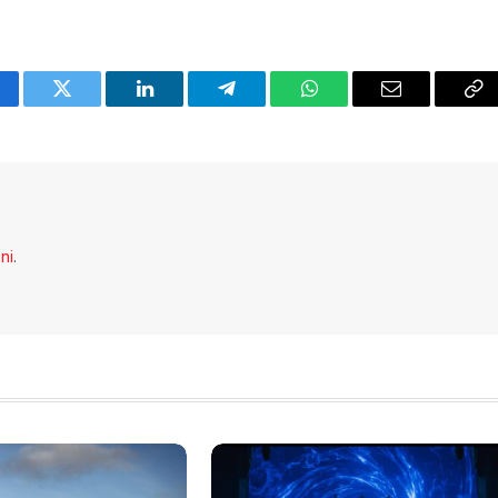
cebook
Twitter
LinkedIn
Telegram
WhatsApp
Email
Co
Li
eni
.