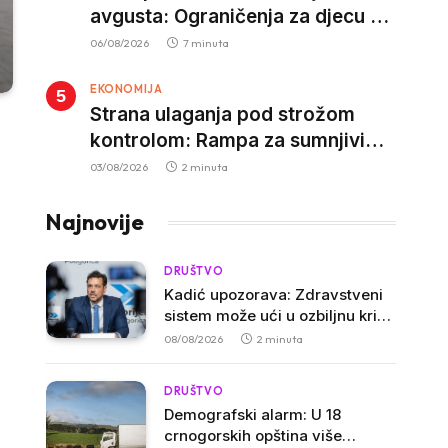
avgusta: Ograničenja za djecu na
trotinetima i mlade vozače, veće
06/08/2026
7 minuta
kazne za nepropisan prevoz
EKONOMIJA
djece
Strana ulaganja pod strožom
kontrolom: Rampa za sumnjivi
kapital
03/08/2026
2 minuta
Najnovije
DRUŠTVO
Kadić upozorava: Zdravstveni
sistem može ući u ozbiljnu krizu
već na jesen
08/08/2026
2 minuta
DRUŠTVO
Demografski alarm: U 18
crnogorskih opština više