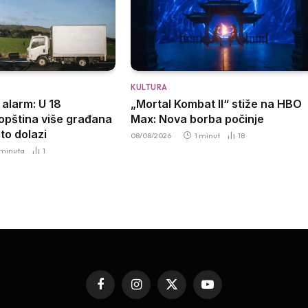
KULTURA
alarm: U 18
„Mortal Kombat II“ stiže na HBO
opština više građana
Max: Nova borba počinje
to dolazi
08/08/2026
1 minut
18
 minuta
1
Facebook
Instagram
X
YouTube
(Twitter)