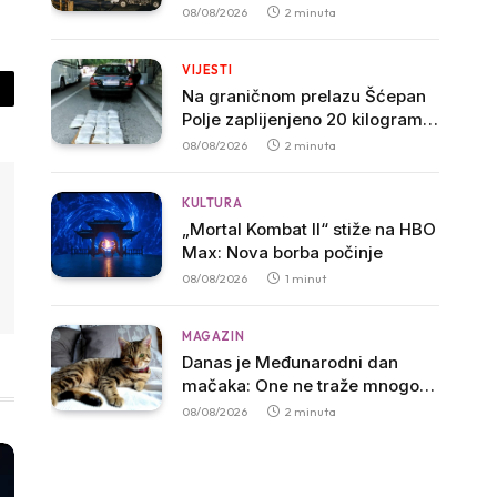
građana odlazi nego što dolazi
08/08/2026
2 minuta
VIJESTI
Na graničnom prelazu Šćepan
py
Polje zaplijenjeno 20 kilograma
nk
marihuane, uhapšen muškarac
08/08/2026
2 minuta
iz Zete
KULTURA
„Mortal Kombat II“ stiže na HBO
Max: Nova borba počinje
08/08/2026
1 minut
MAGAZIN
Danas je Međunarodni dan
mačaka: One ne traže mnogo,
samo dom, hranu i malo ljubavi
08/08/2026
2 minuta