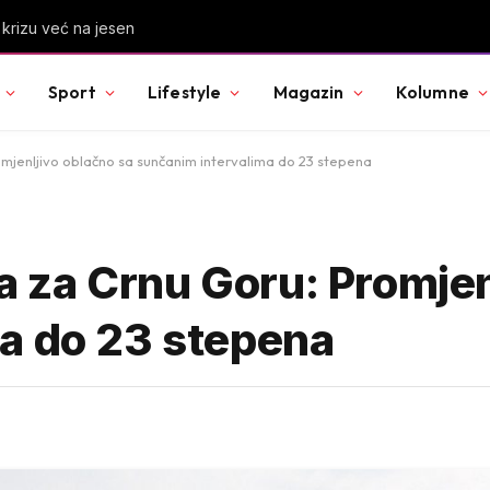
a odlazi nego što dolazi
Sport
Lifestyle
Magazin
Kolumne
jenljivo oblačno sa sunčanim intervalima do 23 stepena
za Crnu Goru: Promjenl
a do 23 stepena