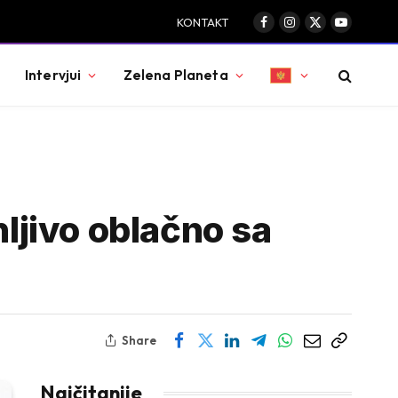
KONTAKT
Facebook
Instagram
X
YouTube
(Twitter)
Intervjui
Zelena Planeta
jivo oblačno sa
Share
Najčitanije