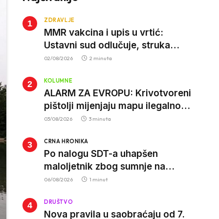
ZDRAVLJE
MMR vakcina i upis u vrtić:
Ustavni sud odlučuje, struka
poziva roditelje da vjeruju nauci
02/08/2026
2 minuta
KOLUMNE
ALARM ZA EVROPU: Krivotvoreni
pištolji mijenjaju mapu ilegalnog
tržišta, istrage ukazuju na
03/08/2026
3 minuta
proizvodnju van EU
CRNA HRONIKA
Po nalogu SDT-a uhapšen
maloljetnik zbog sumnje na
vrbovanje i obučavanje za
06/08/2026
1 minut
izvršenje terorističkih djela
DRUŠTVO
Nova pravila u saobraćaju od 7.