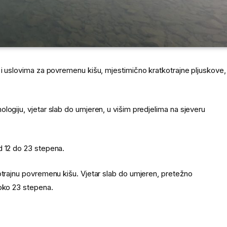
 i uslovima za povremenu kišu, mjestimično kratkotrajne pljuskove,
logiju, vjetar slab do umjeren, u višim predjelima na sjeveru
d 12 do 23 stepena.
otrajnu povremenu kišu. Vjetar slab do umjeren, pretežno
 oko 23 stepena.