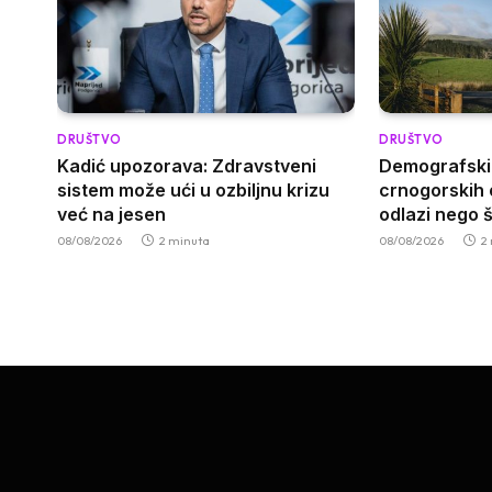
DRUŠTVO
DRUŠTVO
Kadić upozorava: Zdravstveni
Demografski 
sistem može ući u ozbiljnu krizu
crnogorskih 
već na jesen
odlazi nego š
08/08/2026
2 minuta
08/08/2026
2