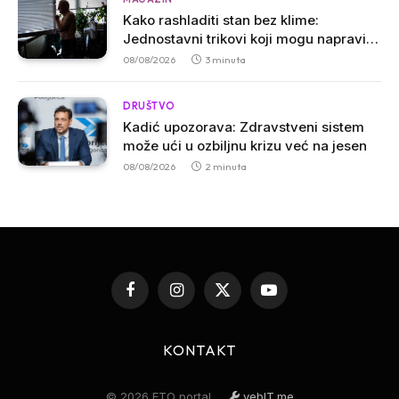
Kako rashladiti stan bez klime:
Jednostavni trikovi koji mogu napraviti
veliku razliku
08/08/2026
3 minuta
DRUŠTVO
Kadić upozorava: Zdravstveni sistem
može ući u ozbiljnu krizu već na jesen
08/08/2026
2 minuta
Facebook
Instagram
X
YouTube
(Twitter)
KONTAKT
© 2026 ETO portal
vebIT.me