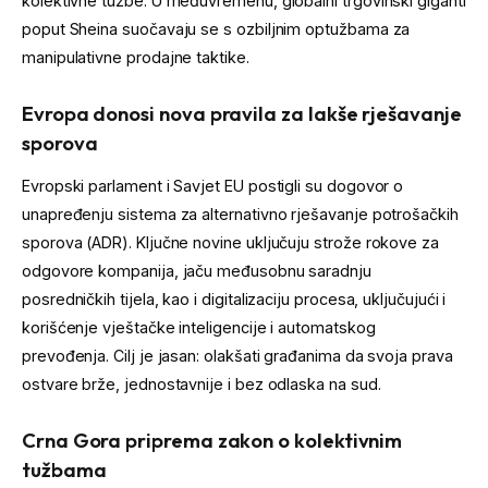
kolektivne tužbe. U međuvremenu, globalni trgovinski giganti
poput Sheina suočavaju se s ozbiljnim optužbama za
manipulativne prodajne taktike.
Evropa donosi nova pravila za lakše rješavanje
sporova
Evropski parlament i Savjet EU postigli su dogovor o
unapređenju sistema za alternativno rješavanje potrošačkih
sporova (ADR). Ključne novine uključuju strože rokove za
odgovore kompanija, jaču međusobnu saradnju
posredničkih tijela, kao i digitalizaciju procesa, uključujući i
korišćenje vještačke inteligencije i automatskog
prevođenja. Cilj je jasan: olakšati građanima da svoja prava
ostvare brže, jednostavnije i bez odlaska na sud.
Crna Gora priprema zakon o kolektivnim
tužbama