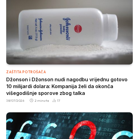
ZAŠTITA POTROŠAČA
Džonson i Džonson nudi nagodbu vrijednu gotovo
10 milijardi dolara: Kompanija želi da okonča
višegodišnje sporove zbog talka
28/07/2026
2 minuta
17