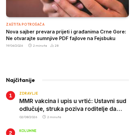
ZAŠTITA POTROŠAČA
Nova sajber prevara prijeti i građanima Crne Gore:
Ne otvarajte sumnjive PDF fajlove na Fejsbuku
19/06/2026
2 minuta
28
Najčitanije
ZDRAVLJE
MMR vakcina i upis u vrtić: Ustavni sud
odlučuje, struka poziva roditelje da
vjeruju nauci
02/08/2026
2 minuta
KOLUMNE