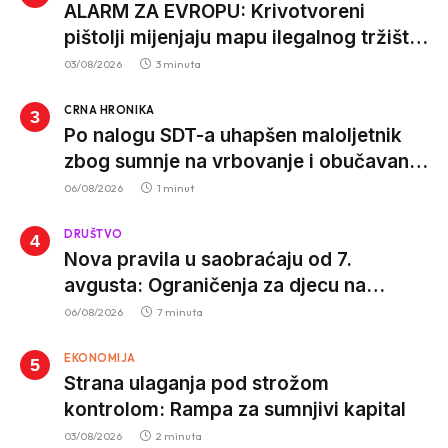
ALARM ZA EVROPU: Krivotvoreni
pištolji mijenjaju mapu ilegalnog tržišta,
istrage ukazuju na proizvodnju van EU
03/08/2026
3 minuta
CRNA HRONIKA
Po nalogu SDT-a uhapšen maloljetnik
zbog sumnje na vrbovanje i obučavanje
za izvršenje terorističkih djela
06/08/2026
1 minut
DRUŠTVO
Nova pravila u saobraćaju od 7.
avgusta: Ograničenja za djecu na
trotinetima i mlade vozače, veće kazne
06/08/2026
7 minuta
za nepropisan prevoz djece
EKONOMIJA
Strana ulaganja pod strožom
kontrolom: Rampa za sumnjivi kapital
03/08/2026
2 minuta