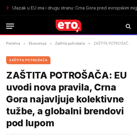
U Tuzi zaplijenjeno oko 38 kilograma marihuane: Uhapšen mu
Početna
»
Ekonomija
»
Zaštita potrošača
»
ZAŠTITA POTROŠAČA: EU uvodi nova pravila, Crna Gora najavljuje kolektivne tužbe, a globalni brendovi pod lupom
ZAŠTITA POTROŠAČA
ZAŠTITA POTROŠAČA: EU
uvodi nova pravila, Crna
Gora najavljuje kolektivne
tužbe, a globalni brendovi
pod lupom