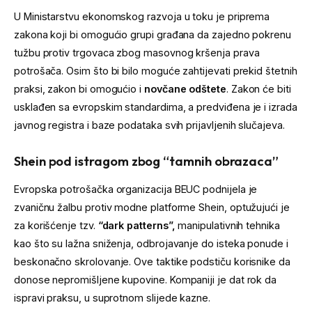
U Ministarstvu ekonomskog razvoja u toku je priprema
zakona koji bi omogućio grupi građana da zajedno pokrenu
tužbu protiv trgovaca zbog masovnog kršenja prava
potrošača. Osim što bi bilo moguće zahtijevati prekid štetnih
praksi, zakon bi omogućio i
novčane odštete
. Zakon će biti
usklađen sa evropskim standardima, a predviđena je i izrada
javnog registra i baze podataka svih prijavljenih slučajeva.
Shein pod istragom zbog “tamnih obrazaca”
Evropska potrošačka organizacija BEUC podnijela je
zvaničnu žalbu protiv modne platforme Shein, optužujući je
za korišćenje tzv.
“dark patterns”,
manipulativnih tehnika
kao što su lažna sniženja, odbrojavanje do isteka ponude i
beskonačno skrolovanje. Ove taktike podstiču korisnike da
donose nepromišljene kupovine. Kompaniji je dat rok da
ispravi praksu, u suprotnom slijede kazne.