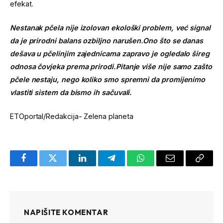
efekat.
Nestanak pčela nije izolovan ekološki problem, već signal
da je prirodni balans ozbiljno narušen.Ono što se danas
dešava u pčelinjim zajednicama zapravo je ogledalo šireg
odnosa čovjeka prema prirodi.Pitanje više nije samo zašto
pčele nestaju, nego koliko smo spremni da promijenimo
vlastiti sistem da bismo ih sačuvali.
ETOportal/Redakcija- Zelena planeta
Facebook
Twitter
LinkedIn
Telegram
WhatsApp
Email
Copy
Link
NAPIŠITE KOMENTAR