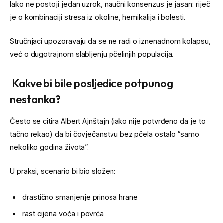
Iako ne postoji jedan uzrok, naučni konsenzus je jasan: riječ
je o kombinaciji stresa iz okoline, hemikalija i bolesti.
Stručnjaci upozoravaju da se ne radi o iznenadnom kolapsu,
već o dugotrajnom slabljenju pčelinjih populacija.
Kakve bi bile posljedice potpunog
nestanka?
Često se citira Albert Ajnštajn (iako nije potvrđeno da je to
tačno rekao) da bi čovječanstvu bez pčela ostalo “samo
nekoliko godina života”.
U praksi, scenario bi bio složen:
drastično smanjenje prinosa hrane
rast cijena voća i povrća