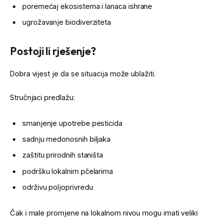
poremećaj ekosistema i lanaca ishrane
ugrožavanje biodiverziteta
Postoji li rješenje?
Dobra vijest je da se situacija može ublažiti.
Stručnjaci predlažu:
smanjenje upotrebe pesticida
sadnju medonosnih biljaka
zaštitu prirodnih staništa
podršku lokalnim pčelarima
održivu poljoprivredu
Čak i male promjene na lokalnom nivou mogu imati veliki