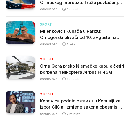
Ormuskog moreuza: Traže povlačenje
SAD i ukidanje sankcija
09/08/2026
2 minuta
SPORT
Milenković i Kuljača u Parizu:
Crnogorski plivači od 10. avgusta na
Evropskom prvenstvu
09/08/2026
1 minut
VIJESTI
Crna Gora preko Njemačke kupuje četiri
borbena helikoptera Airbus H145M
09/08/2026
2 minuta
VIJESTI
Koprivica podnio ostavku u Komisiji za
izbor CIK-a: Izmjene zakona obesmislile
učešće CDT-a
09/08/2026
2 minuta