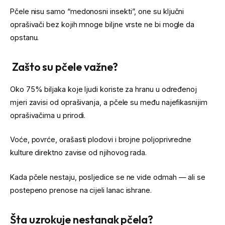
Pčele nisu samo “medonosni insekti”, one su ključni
oprašivači bez kojih mnoge biljne vrste ne bi mogle da
opstanu.
Zašto su pčele važne?
Oko 75% biljaka koje ljudi koriste za hranu u određenoj
mjeri zavisi od oprašivanja, a pčele su među najefikasnijim
oprašivačima u prirodi.
Voće, povrće, orašasti plodovi i brojne poljoprivredne
kulture direktno zavise od njihovog rada.
Kada pčele nestaju, posljedice se ne vide odmah — ali se
postepeno prenose na cijeli lanac ishrane.
Šta uzrokuje nestanak pčela?