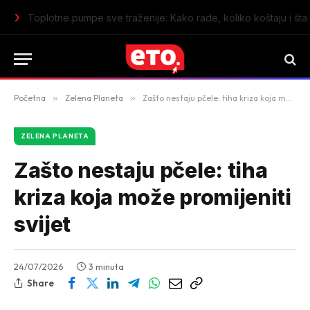
Iran postavio uslove za otvaranje Ormuskog moreuza: Traže p
Početna
»
Zelena Planeta
»
Zašto nestaju pčele: tiha kriza koja može promijeniti svijet
ZELENA PLANETA
Zašto nestaju pčele: tiha
kriza koja može promijeniti
svijet
24/07/2026
3 minuta
Share