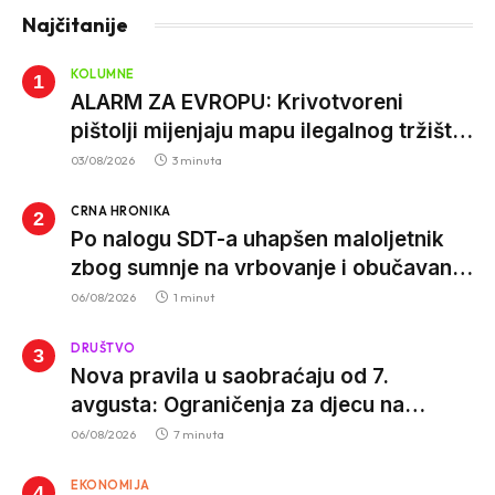
Najčitanije
KOLUMNE
ALARM ZA EVROPU: Krivotvoreni
pištolji mijenjaju mapu ilegalnog tržišta,
istrage ukazuju na proizvodnju van EU
03/08/2026
3 minuta
CRNA HRONIKA
Po nalogu SDT-a uhapšen maloljetnik
zbog sumnje na vrbovanje i obučavanje
za izvršenje terorističkih djela
06/08/2026
1 minut
DRUŠTVO
Nova pravila u saobraćaju od 7.
avgusta: Ograničenja za djecu na
trotinetima i mlade vozače, veće kazne
06/08/2026
7 minuta
za nepropisan prevoz djece
EKONOMIJA