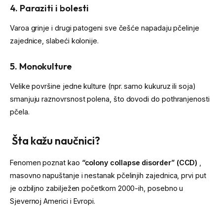
4. Paraziti i bolesti
Varoa grinje i drugi patogeni sve češće napadaju pčelinje
zajednice, slabeći kolonije.
5. Monokulture
Velike površine jedne kulture (npr. samo kukuruz ili soja)
smanjuju raznovrsnost polena, što dovodi do pothranjenosti
pčela.
Šta kažu naučnici?
Fenomen poznat kao
“colony collapse disorder” (CCD)
,
masovno napuštanje i nestanak pčelinjih zajednica, prvi put
je ozbiljno zabilježen početkom 2000-ih, posebno u
Sjevernoj Americi i Evropi.