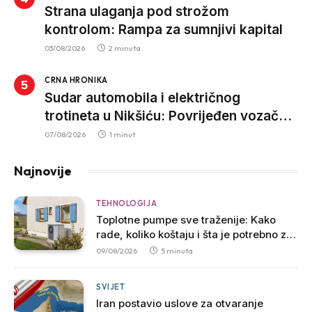
Strana ulaganja pod strožom
kontrolom: Rampa za sumnjivi kapital
03/08/2026
2 minuta
CRNA HRONIKA
Sudar automobila i električnog
trotineta u Nikšiću: Povrijeđen vozač
trotineta, prebačen u bolnicu
07/08/2026
1 minut
Najnovije
TEHNOLOGIJA
Toplotne pumpe sve traženije: Kako
rade, koliko koštaju i šta je potrebno za
njihovu ugradnju
09/08/2026
5 minuta
SVIJET
Iran postavio uslove za otvaranje