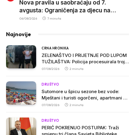
Nova pravila u saobraćaju od 7.
avgusta: Ograničenja za djecu na
trotinetima i mlade vozače, veće kazne
06/08/2026
7 minuta
za nepropisan prevoz djece
Najnovije
CRNA HRONIKA
ZELENAŠTVO I PRIJETNJE POD LUPOM
TUŽILAŠTVA: Policija procesuirala troje
osumnjičenih u Ulcinju
07/08/2026
2 minuta
DRUŠTVO
Sutomore u špicu sezone bez vode:
Mještani i turisti ogorčeni, apartmani se
prazne zbog višesatnih restrikcija
07/08/2026
2 minuta
DRUŠTVO
PERIĆ POKRENUO POSTUPAK: Traži
smjenu tri člana Savjeta Biblioteke