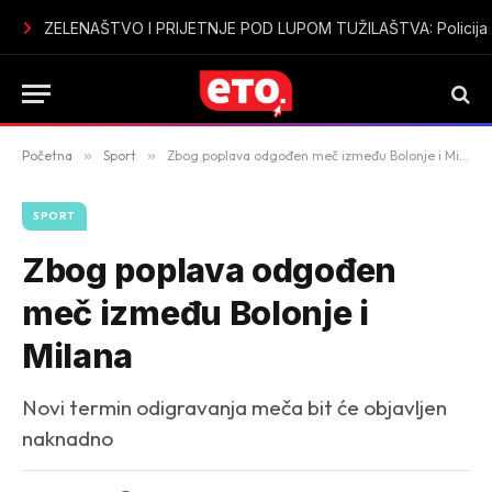
ZELENAŠTVO I PRIJETNJE POD LUPOM TUŽILAŠTVA: Policija pro
Početna
»
Sport
»
Zbog poplava odgođen meč između Bolonje i Milana
SPORT
Zbog poplava odgođen
meč između Bolonje i
Milana
Novi termin odigravanja meča bit će objavljen
naknadno