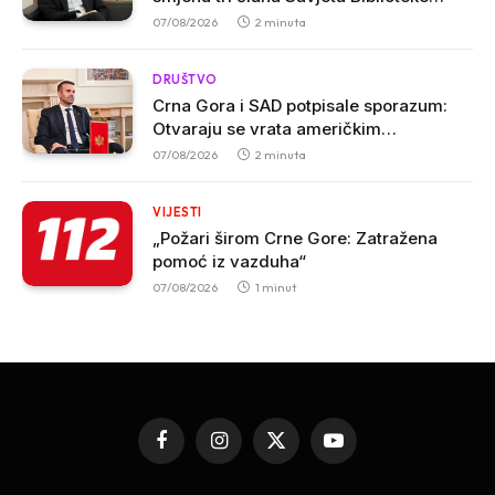
„Radosav Ljumović“ zbog inicijative o
07/08/2026
2 minuta
promjeni imena
DRUŠTVO
Crna Gora i SAD potpisale sporazum:
Otvaraju se vrata američkim
investicijama i tehnologijama
07/08/2026
2 minuta
VIJESTI
„Požari širom Crne Gore: Zatražena
pomoć iz vazduha“
07/08/2026
1 minut
Facebook
Instagram
X
YouTube
(Twitter)