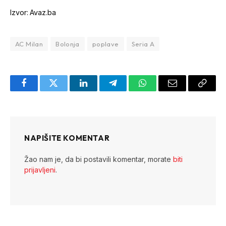
Izvor: Avaz.ba
AC Milan
Bolonja
poplave
Seria A
Facebook
Twitter
LinkedIn
Telegram
WhatsApp
Email
Copy
Link
NAPIŠITE KOMENTAR
Žao nam je, da bi postavili komentar, morate
biti
prijavljeni
.