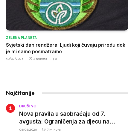
ZELENA PLANETA
Svjetski dan rendžera: Ljudi koji čuvaju prirodu dok
je mi samo posmatramo
30/07/2026
2 minuta
6
Najčitanije
DRUŠTVO
Nova pravila u saobraćaju od 7.
avgusta: Ograničenja za djecu na
trotinetima i mlade vozače, veće kazne
06/08/2026
7 minuta