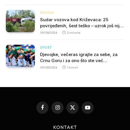
REGION
Sudar vozova kod Križevaca: 25
povrijeđenih, šest teško – uzrok još nije
potvrđen
09/08/2026
2 minuta
SPORT
Djevojke, večeras igrajte za sebe, za
Crnu Goru i za ono što ste već
napravile!
09/08/2026
1 minut
Facebook
Instagram
X
YouTube
(Twitter)
KONTAKT