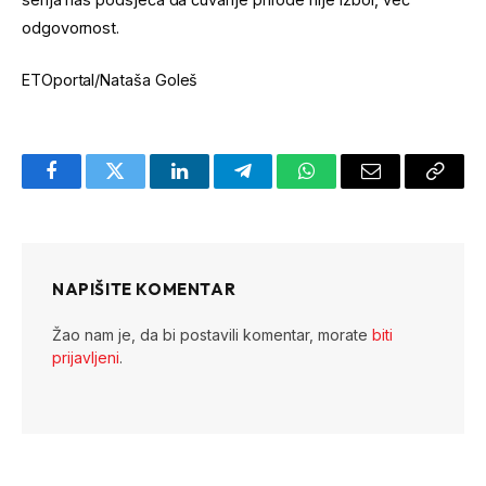
odgovornost.
ETOportal/Nataša Goleš
Facebook
Twitter
LinkedIn
Telegram
WhatsApp
Email
Copy
Link
NAPIŠITE KOMENTAR
Žao nam je, da bi postavili komentar, morate
biti
prijavljeni
.