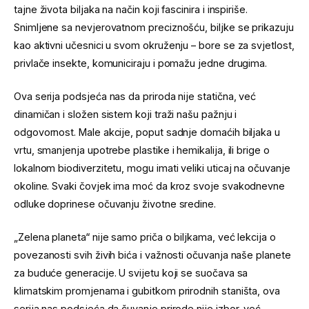
tajne života biljaka na način koji fascinira i inspiriše.
Snimljene sa nevjerovatnom preciznošću, biljke se prikazuju
kao aktivni učesnici u svom okruženju – bore se za svjetlost,
privlače insekte, komuniciraju i pomažu jedne drugima.
Ova serija podsjeća nas da priroda nije statična, već
dinamičan i složen sistem koji traži našu pažnju i
odgovornost. Male akcije, poput sadnje domaćih biljaka u
vrtu, smanjenja upotrebe plastike i hemikalija, ili brige o
lokalnom biodiverzitetu, mogu imati veliki uticaj na očuvanje
okoline. Svaki čovjek ima moć da kroz svoje svakodnevne
odluke doprinese očuvanju životne sredine.
„Zelena planeta“ nije samo priča o biljkama, već lekcija o
povezanosti svih živih bića i važnosti očuvanja naše planete
za buduće generacije. U svijetu koji se suočava sa
klimatskim promjenama i gubitkom prirodnih staništa, ova
serija nas podsjeća da čuvanje prirode nije izbor, već