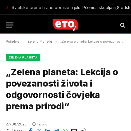
Početna
»
Zelena Planeta
»
„Zelena planeta: Lekcija o povezanosti života i odgovornosti čovjeka prema prirodi“
ZELENA PLANETA
„Zelena planeta: Lekcija o
povezanosti života i
odgovornosti čovjeka
prema prirodi“
27/08/2025
1 minut
Share