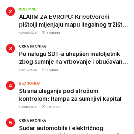
za nepropisan prevoz djece
KOLUMNE
ALARM ZA EVROPU: Krivotvoreni
pištolji mijenjaju mapu ilegalnog tržišta,
istrage ukazuju na proizvodnju van EU
03/08/2026
3 minuta
CRNA HRONIKA
Po nalogu SDT-a uhapšen maloljetnik
zbog sumnje na vrbovanje i obučavanje
za izvršenje terorističkih djela
06/08/2026
1 minut
EKONOMIJA
Strana ulaganja pod strožom
kontrolom: Rampa za sumnjivi kapital
03/08/2026
2 minuta
CRNA HRONIKA
Sudar automobila i električnog