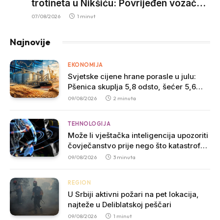
trotineta u Nikšiću: Povrijeđen vozač
trotineta, prebačen u bolnicu
07/08/2026
1 minut
Najnovije
EKONOMIJA
Svjetske cijene hrane porasle u julu:
Pšenica skuplja 5,8 odsto, šećer 5,6
odsto
09/08/2026
2 minuta
TEHNOLOGIJA
Može li vještačka inteligencija upozoriti
čovječanstvo prije nego što katastrofa
počne?
09/08/2026
3 minuta
REGION
U Srbiji aktivni požari na pet lokacija,
najteže u Deliblatskoj peščari
09/08/2026
1 minut