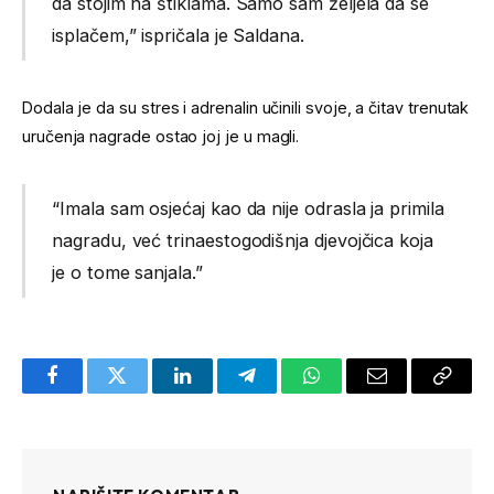
da stojim na štiklama. Samo sam željela da se
isplačem,” ispričala je Saldana.
Dodala je da su stres i adrenalin učinili svoje, a čitav trenutak
uručenja nagrade ostao joj je u magli.
“Imala sam osjećaj kao da nije odrasla ja primila
nagradu, već trinaestogodišnja djevojčica koja
je o tome sanjala.”
Facebook
Twitter
LinkedIn
Telegram
WhatsApp
Email
Copy
Link