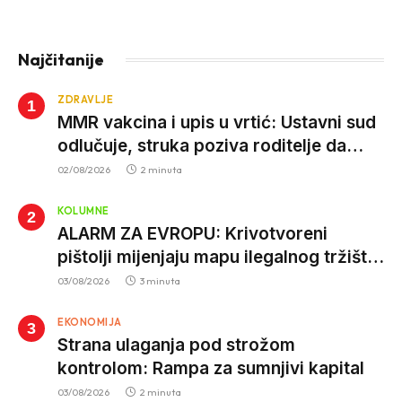
Najčitanije
ZDRAVLJE
MMR vakcina i upis u vrtić: Ustavni sud
odlučuje, struka poziva roditelje da
vjeruju nauci
02/08/2026
2 minuta
KOLUMNE
ALARM ZA EVROPU: Krivotvoreni
pištolji mijenjaju mapu ilegalnog tržišta,
istrage ukazuju na proizvodnju van EU
03/08/2026
3 minuta
EKONOMIJA
Strana ulaganja pod strožom
kontrolom: Rampa za sumnjivi kapital
03/08/2026
2 minuta