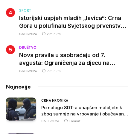
SPORT
Istorijski uspjeh mladih „lavica“: Crna
Gora u polufinalu Svjetskog prvenstva
nakon pobjede nad Slovačkom
06/08/2026
2 minuta
DRUŠTVO
Nova pravila u saobraćaju od 7.
avgusta: Ograničenja za djecu na
trotinetima i mlade vozače, veće kazne
06/08/2026
7 minuta
za nepropisan prevoz djece
Najnovije
CRNA HRONIKA
Po nalogu SDT-a uhapšen maloljetnik
zbog sumnje na vrbovanje i obučavanje
za izvršenje terorističkih djela
06/08/2026
1 minut