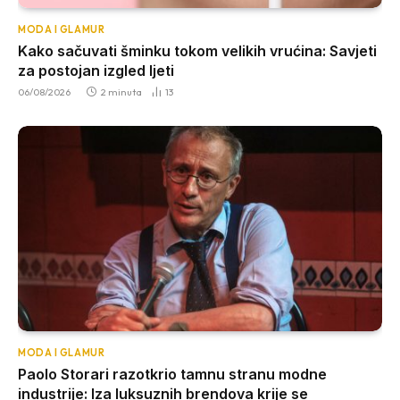
MODA I GLAMUR
Kako sačuvati šminku tokom velikih vrućina: Savjeti
za postojan izgled ljeti
06/08/2026
2 minuta
13
MODA I GLAMUR
Paolo Storari razotkrio tamnu stranu modne
industrije: Iza luksuznih brendova krije se