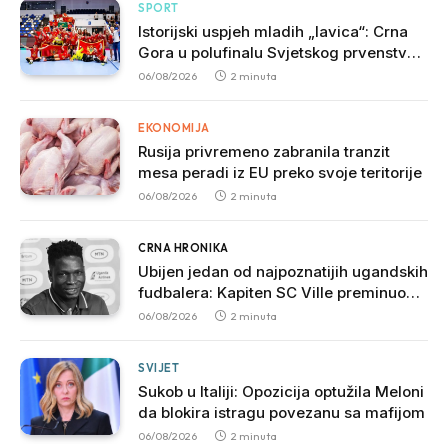
SPORT
Istorijski uspjeh mladih „lavica“: Crna
Gora u polufinalu Svjetskog prvenstva
nakon pobjede nad Slovačkom
06/08/2026
2 minuta
EKONOMIJA
Rusija privremeno zabranila tranzit
mesa peradi iz EU preko svoje teritorije
06/08/2026
2 minuta
CRNA HRONIKA
Ubijen jedan od najpoznatijih ugandskih
fudbalera: Kapiten SC Ville preminuo
nakon brutalnog napada
06/08/2026
2 minuta
SVIJET
Sukob u Italiji: Opozicija optužila Meloni
da blokira istragu povezanu sa mafijom
06/08/2026
2 minuta