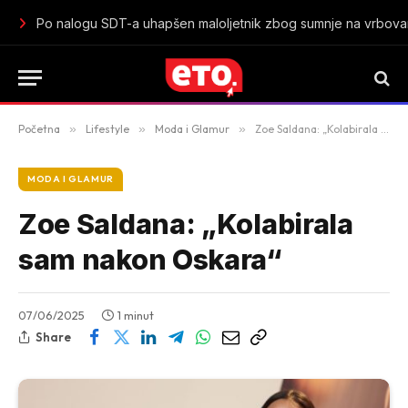
Po nalogu SDT-a uhapšen maloljetnik zbog sumnje na vrbovanje
Početna
»
Lifestyle
»
Moda i Glamur
»
Zoe Saldana: „Kolabirala sam nakon Oskara“
MODA I GLAMUR
Zoe Saldana: „Kolabirala
sam nakon Oskara“
07/06/2025
1 minut
Share