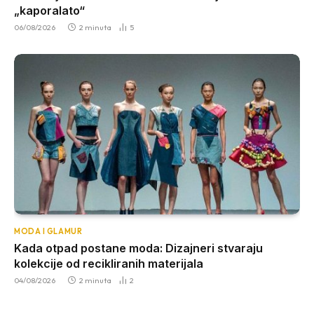
„kaporalato“
06/08/2026
2 minuta
5
MODA I GLAMUR
Kada otpad postane moda: Dizajneri stvaraju
kolekcije od recikliranih materijala
04/08/2026
2 minuta
2