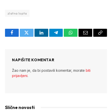
zlatna lopta
Facebook
Twitter
LinkedIn
Telegram
WhatsApp
Email
Copy
Link
NAPIŠITE KOMENTAR
Žao nam je, da bi postavili komentar, morate
biti
prijavljeni
.
Slične novosti