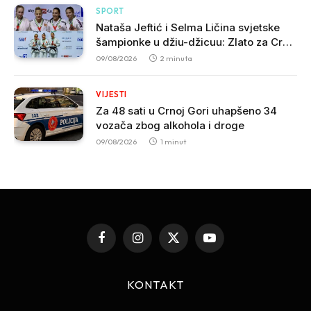
SPORT
Nataša Jeftić i Selma Ličina svjetske
šampionke u džiu-džicuu: Zlato za Crnu
Goru u Abu Dabiju
09/08/2026
2 minuta
VIJESTI
Za 48 sati u Crnoj Gori uhapšeno 34
vozača zbog alkohola i droge
09/08/2026
1 minut
Facebook
Instagram
X
YouTube
(Twitter)
KONTAKT