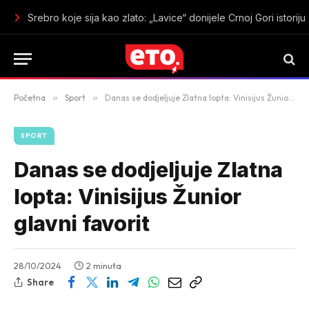
Dečić zablistao pod Goricom: Tuzani sa dva gola srušili Budu
Početna
»
Sport
»
Danas se dodjeljuje Zlatna lopta: Vinisijus Žunior glavni favorit
SPORT
Danas se dodjeljuje Zlatna
lopta: Vinisijus Žunior
glavni favorit
28/10/2024
2 minuta
Share