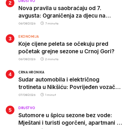
DRUŠTVO
Nova pravila u saobraćaju od 7.
avgusta: Ograničenja za djecu na
trotinetima i mlade vozače, veće kazne
06/08/2026
7 minuta
za nepropisan prevoz djece
EKONOMIJA
Koje cijene peleta se očekuju pred
početak grejne sezone u Crnoj Gori?
06/08/2026
2 minuta
CRNA HRONIKA
Sudar automobila i električnog
trotineta u Nikšiću: Povrijeđen vozač
trotineta, prebačen u bolnicu
07/08/2026
1 minut
DRUŠTVO
Sutomore u špicu sezone bez vode:
Mještani i turisti ogorčeni, apartmani se