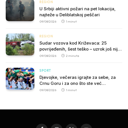
REGION
U Srbiji aktivni požari na pet lokacija,
najteže u Deliblatskoj peščari
09/08/2026
1 minut
REGION
Sudar vozova kod Križevaca: 25
povrijeđenih, šest teško – uzrok još nije
potvrđen
09/08/2026
2 minuta
SPORT
Djevojke, večeras igrajte za sebe, za
Crnu Goru i za ono što ste već
napravile!
09/08/2026
1 minut