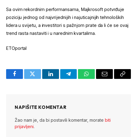
Sa ovim rekordnim performansama, Majkrosoft potvrđuje
poziciju jednog od najvrijednijih i najuticajnijih tehnoloških
lidera u svijetu, a investitori s pažnjom prate da li će se ovaj
trend rasta nastaviti i u narednim kvartalima.
ETOportal
Facebook
Twitter
LinkedIn
Telegram
WhatsApp
Email
Copy
Link
NAPIŠITE KOMENTAR
Žao nam je, da bi postavili komentar, morate
biti
prijavljeni
.