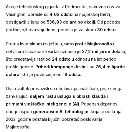
Akcije tehnološkog giganta iz Redmonda, savezna država
Vašington, porasle su
4,62 odsto
na njujorškoj berzi,
dostigavši cijenu od
536,93 dolara po akciji
. Od početka
godine, njihova vrijednost porasla je za skoro
30 odsto
.
Prema kvartalnom izvještaju,
neto profit Majkrosofta
u
četvrtom fiskalnom kvartalu iznosio je
27,2 milijarde dolara
,
što predstavlja rast od
24 odsto
u odnosu na isti period
prošle godine.
Prihodi kompanije
dostigli su
76,4 milijarde
dolara
, što je povećanje od
18 odsto
.
Ovi rezultati prevazišli su očekivanja analitičara, prije svega
zahvaljujući
daljem rastu usluga u oblasti klauda i
primjeni vještačke inteligencije (AI)
. Poseban doprinos
dao je uspon
generativne AI tehnologije
, koja je od kraja
2022. godine postala ključni pokretač poslovanja
Majkrosofta.