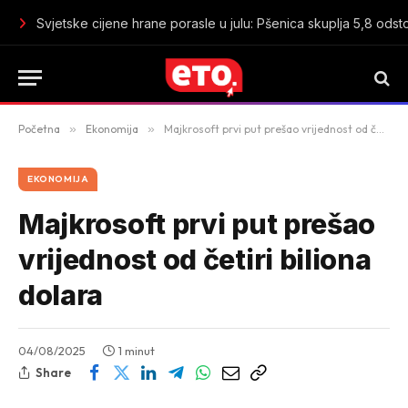
Može li vještačka inteligencija upozoriti čovječanstvo prije n
Početna
»
Ekonomija
»
Majkrosoft prvi put prešao vrijednost od četiri biliona dolara
EKONOMIJA
Majkrosoft prvi put prešao
vrijednost od četiri biliona
dolara
04/08/2025
1 minut
Share