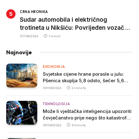
CRNA HRONIKA
Sudar automobila i električnog
trotineta u Nikšiću: Povrijeđen vozač
trotineta, prebačen u bolnicu
07/08/2026
1 minut
Najnovije
EKONOMIJA
Svjetske cijene hrane porasle u julu:
Pšenica skuplja 5,8 odsto, šećer 5,6
odsto
09/08/2026
2 minuta
TEHNOLOGIJA
Može li vještačka inteligencija upozoriti
čovječanstvo prije nego što katastrofa
počne?
09/08/2026
3 minuta