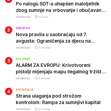
Po nalogu SDT-a uhapšen maloljetnik
zbog sumnje na vrbovanje i obučavanje
za izvršenje terorističkih djela
06/08/2026
1 minut
DRUŠTVO
Nova pravila u saobraćaju od 7.
avgusta: Ograničenja za djecu na
trotinetima i mlade vozače, veće kazne
06/08/2026
7 minuta
za nepropisan prevoz djece
KOLUMNE
ALARM ZA EVROPU: Krivotvoreni
pištolji mijenjaju mapu ilegalnog tržišta,
istrage ukazuju na proizvodnju van EU
03/08/2026
3 minuta
EKONOMIJA
Strana ulaganja pod strožom
kontrolom: Rampa za sumnjivi kapital
03/08/2026
2 minuta