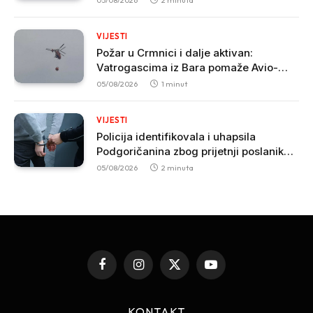
05/08/2026
2 minuta
VIJESTI
Požar u Crmnici i dalje aktivan:
Vatrogascima iz Bara pomaže Avio-
helikopterska jedinica MUP-a
05/08/2026
1 minut
VIJESTI
Policija identifikovala i uhapsila
Podgoričanina zbog prijetnji poslaniku
Nikoli Zirojeviću
05/08/2026
2 minuta
Facebook
Instagram
X
YouTube
(Twitter)
KONTAKT