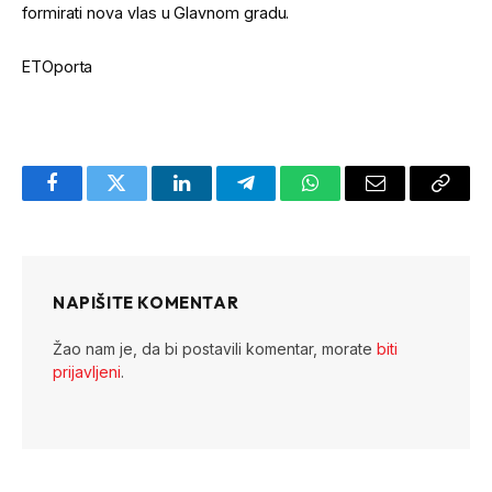
formirati nova vlas u Glavnom gradu.
ETOporta
Facebook
Twitter
LinkedIn
Telegram
WhatsApp
Email
Copy
Link
NAPIŠITE KOMENTAR
Žao nam je, da bi postavili komentar, morate
biti
prijavljeni
.