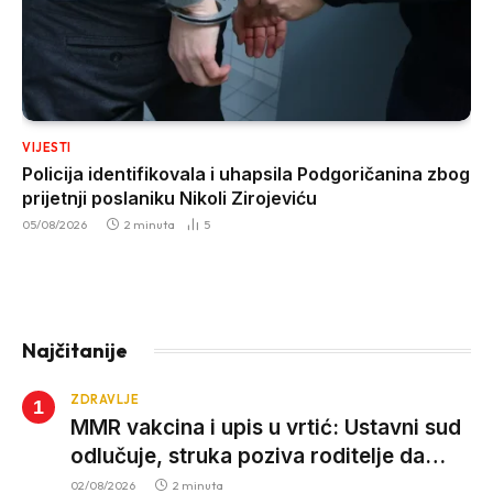
VIJESTI
Policija identifikovala i uhapsila Podgoričanina zbog
prijetnji poslaniku Nikoli Zirojeviću
05/08/2026
2 minuta
5
Najčitanije
ZDRAVLJE
MMR vakcina i upis u vrtić: Ustavni sud
odlučuje, struka poziva roditelje da
vjeruju nauci
02/08/2026
2 minuta