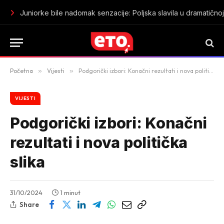
Juniorke bile nadomak senzacije: Poljska slavila u dramatičnoj z
Početna
»
Vijesti
»
Podgorički izbori: Konačni rezultati i nova politička slika
VIJESTI
Podgorički izbori: Konačni
rezultati i nova politička
slika
31/10/2024
1 minut
Share