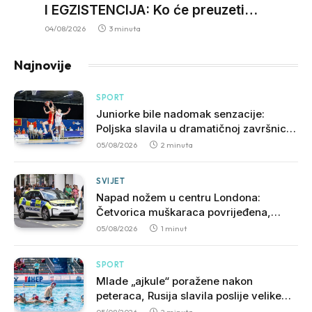
I EGZISTENCIJA: Ko će preuzeti
odgovornost za hiljade neriješenih
04/08/2026
3 minuta
predmeta?
Najnovije
SPORT
Juniorke bile nadomak senzacije:
Poljska slavila u dramatičnoj završnici,
slijedi borba za opstanak u A diviziji
05/08/2026
2 minuta
SVIJET
Napad nožem u centru Londona:
Četvorica muškaraca povrijeđena,
uhapšena žena
05/08/2026
1 minut
SPORT
Mlade „ajkule“ poražene nakon
peteraca, Rusija slavila poslije velike
borbe