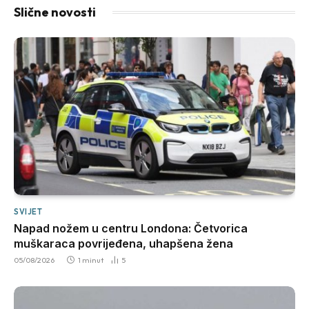
Slične novosti
SVIJET
Napad nožem u centru Londona: Četvorica
muškaraca povrijeđena, uhapšena žena
05/08/2026
1 minut
5