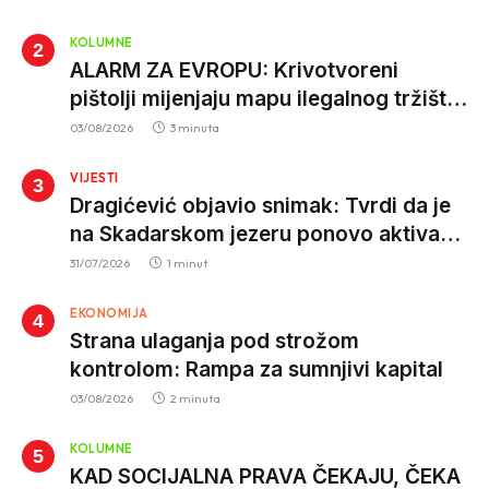
KOLUMNE
ALARM ZA EVROPU: Krivotvoreni
pištolji mijenjaju mapu ilegalnog tržišta,
istrage ukazuju na proizvodnju van EU
03/08/2026
3 minuta
VIJESTI
Dragićević objavio snimak: Tvrdi da je
na Skadarskom jezeru ponovo aktivan
krivolov strujom
31/07/2026
1 minut
EKONOMIJA
Strana ulaganja pod strožom
kontrolom: Rampa za sumnjivi kapital
03/08/2026
2 minuta
KOLUMNE
KAD SOCIJALNA PRAVA ČEKAJU, ČEKA