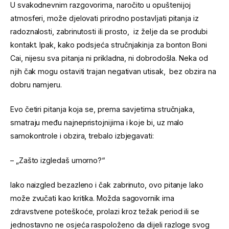
U svakodnevnim razgovorima, naročito u opuštenijoj
atmosferi, može djelovati prirodno postavljati pitanja iz
radoznalosti, zabrinutosti ili prosto, iz želje da se produbi
kontakt. Ipak, kako podsjeća stručnjakinja za bonton Boni
Cai, nijesu sva pitanja ni prikladna, ni dobrodošla. Neka od
njih čak mogu ostaviti trajan negativan utisak, bez obzira na
dobru namjeru.
Evo četiri pitanja koja se, prema savjetima stručnjaka,
smatraju među najnepristojnijima i koje bi, uz malo
samokontrole i obzira, trebalo izbjegavati:
– „Zašto izgledaš umorno?“
Iako naizgled bezazleno i čak zabrinuto, ovo pitanje lako
može zvučati kao kritika. Možda sagovornik ima
zdravstvene poteškoće, prolazi kroz težak period ili se
jednostavno ne osjeća raspoloženo da dijeli razloge svog