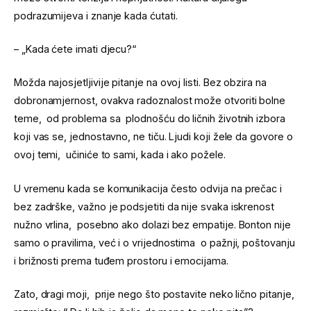
podrazumijeva i znanje kada ćutati.
– „Kada ćete imati djecu?“
Možda najosjetljivije pitanje na ovoj listi. Bez obzira na
dobronamjernost, ovakva radoznalost može otvoriti bolne
teme, od problema sa plodnošću do ličnih životnih izbora
koji vas se, jednostavno, ne tiču. Ljudi koji žele da govore o
ovoj temi, učiniće to sami, kada i ako požele.
U vremenu kada se komunikacija često odvija na prečac i
bez zadrške, važno je podsjetiti da nije svaka iskrenost
nužno vrlina, posebno ako dolazi bez empatije. Bonton nije
samo o pravilima, već i o vrijednostima o pažnji, poštovanju
i brižnosti prema tuđem prostoru i emocijama.
Zato, dragi moji, prije nego što postavite neko lično pitanje,