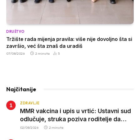
DRUŠTVO
Tržište rada mijenja pravila: više nije dovoljno šta si
završio, već šta znaš da uradiš
07/08/2026
2 minuta
5
Najčitanije
ZDRAVLJE
MMR vakcina i upis u vrtić: Ustavni sud
odlučuje, struka poziva roditelje da
vjeruju nauci
02/08/2026
2 minuta