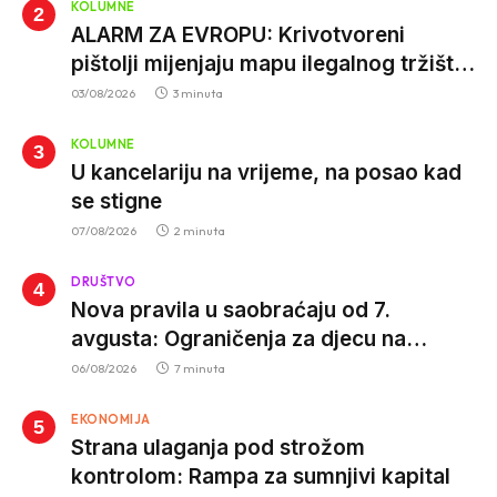
KOLUMNE
ALARM ZA EVROPU: Krivotvoreni
pištolji mijenjaju mapu ilegalnog tržišta,
istrage ukazuju na proizvodnju van EU
03/08/2026
3 minuta
KOLUMNE
U kancelariju na vrijeme, na posao kad
se stigne
07/08/2026
2 minuta
DRUŠTVO
Nova pravila u saobraćaju od 7.
avgusta: Ograničenja za djecu na
trotinetima i mlade vozače, veće kazne
06/08/2026
7 minuta
za nepropisan prevoz djece
EKONOMIJA
Strana ulaganja pod strožom
kontrolom: Rampa za sumnjivi kapital