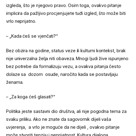
izgleda, što je njegovo pravo. Osim toga, ovakvo pitanje
implicira da pažljivo procjenjujete tuđi izgled, što može biti
vrlo neprijatno.
– „Kada ćeš se vjenčati?“
Bez obzira na godine, status veze ili kulturni kontekst, brak
nije univerzalna želja niti obaveza. Mnogi ljudi žive ispunjeno
bez potrebe da formalizuju vezu, a ovakva pitanja često
dolaze sa dozom osude, naročito kada se postavljaju
ženama.
– „Za koga ćeš glasati?“
Politika jeste sastavni dio društva, ali nije pogodna tema za
svaku priliku. Ako ne znate da sagovornik dijeli vaša
uvjerenja, a vrlo je moguće da ne dijeli , ovakvo pitanje
može stvoriti tenziju i neprijatnost. Kultura dijaloga