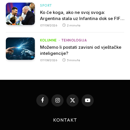
SPORT
Ko će koga, ako ne svoj svoga:
Argentina stala uz Infantina dok se FIFA
suočava sa kritikama
07/08/2026
2 minuta
KOLUMNE
TEHNOLOGIJA
Možemo li postati zavisni od vještačke
inteligencije?
07/08/2026
3 minuta
Facebook
Instagram
X
YouTube
(Twitter)
KONTAKT