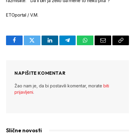
razmislite: “ Da li bih ja želio da mene to neko pita”?
ETOportal / V.M.
Facebook
Twitter
LinkedIn
Telegram
WhatsApp
Email
Copy
Link
NAPIŠITE KOMENTAR
Žao nam je, da bi postavili komentar, morate
biti
prijavljeni
.
Slične novosti