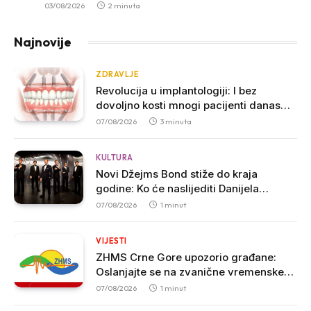
03/08/2026
2 minuta
Najnovije
ZDRAVLJE
Revolucija u implantologiji: I bez
dovoljno kosti mnogi pacijenti danas
mogu do fiksnih zuba
07/08/2026
3 minuta
KULTURA
Novi Džejms Bond stiže do kraja
godine: Ko će naslijediti Danijela
Krejga?
07/08/2026
1 minut
VIJESTI
ZHMS Crne Gore upozorio građane:
Oslanjajte se na zvanične vremenske
prognoze
07/08/2026
1 minut