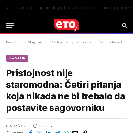
Novi Džejms Bond stiže do kraja godine: Ko će naslijediti Dani
Početna
»
Magazin
»
Pristojnost nije staromodna: Četiri pitanja koja nikada ne bi trebalo da postavite sagovorniku
MAGAZIN
Pristojnost nije
staromodna: Četiri pitanja
koja nikada ne bi trebalo da
postavite sagovorniku
09/07/2025
2 minuta
Share