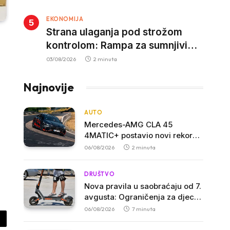
EKONOMIJA
Strana ulaganja pod strožom
kontrolom: Rampa za sumnjivi
kapital
03/08/2026
2 minuta
Najnovije
AUTO
Mercedes-AMG CLA 45
4MATIC+ postavio novi rekord
na Nürburgringu: Električna
06/08/2026
2 minuta
sportska limuzina najbrža u
svojoj klasi
DRUŠTVO
Nova pravila u saobraćaju od 7.
avgusta: Ograničenja za djecu
na trotinetima i mlade vozače,
06/08/2026
7 minuta
veće kazne za nepropisan
py
prevoz djece