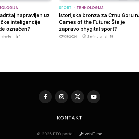
NOLOGIJA
SPORT
TEHNOLOGIJA
sadržaj napravljen uz
Istorijska bronza za Crnu Goru n
čke inteligencije
Games of the Future: Šta je
ude označen?
zapravo phygital sport?
 minuta
1
03/08/2026
2 minuta
18
Facebook
Instagram
X
YouTube
(Twitter)
KONTAKT
© 2026 ETO portal
vebIT.me