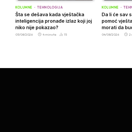
KOLUMNE
TEHNOLOGIJA
KOLUMNE
TEH
Šta se dešava kada vještačka
Da li će sav 
inteligencija pronađe izlaz koji joj
pomoć vješta
niko nije pokazao?
morati da b
05/08/2026
4 minuta
15
04/08/2026
2