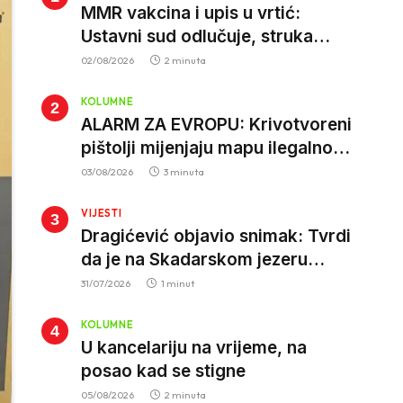
MMR vakcina i upis u vrtić:
Ustavni sud odlučuje, struka
poziva roditelje da vjeruju nauci
02/08/2026
2 minuta
KOLUMNE
ALARM ZA EVROPU: Krivotvoreni
pištolji mijenjaju mapu ilegalnog
tržišta, istrage ukazuju na
03/08/2026
3 minuta
proizvodnju van EU
VIJESTI
Dragićević objavio snimak: Tvrdi
da je na Skadarskom jezeru
ponovo aktivan krivolov strujom
31/07/2026
1 minut
KOLUMNE
U kancelariju na vrijeme, na
posao kad se stigne
05/08/2026
2 minuta