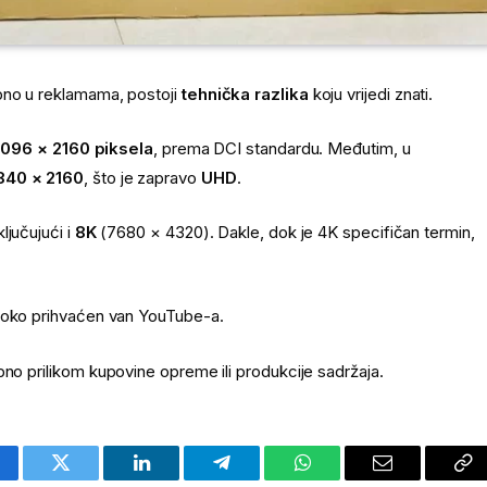
bno u reklamama, postoji
tehnička razlika
koju vrijedi znati.
096 × 2160 piksela
, prema DCI standardu. Međutim, u
840 × 2160
, što je zapravo
UHD
.
ključujući i
8K
(7680 × 4320). Dakle, dok je 4K specifičan termin,
široko prihvaćen van YouTube-a.
bno prilikom kupovine opreme ili produkcije sadržaja.
cebook
Twitter
LinkedIn
Telegram
WhatsApp
Email
Co