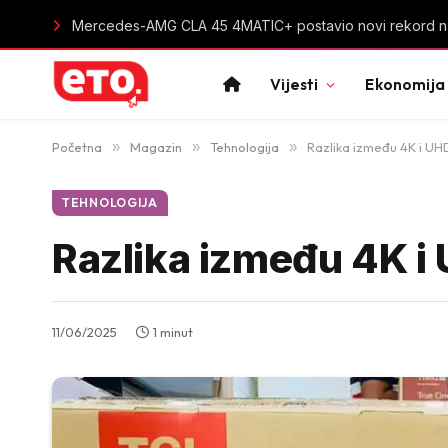
Nova pravila u saobraćaju od 7. avgusta: Ograničenja z
Vijesti
Ekonomija
Početna
»
Magazin
»
Tehnologija
»
Razlika između 4K i UHD:
TEHNOLOGIJA
Razlika između 4K i 
11/06/2025
1 minut