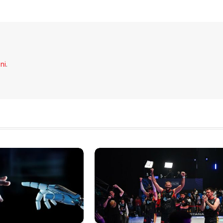
Li
eni
.