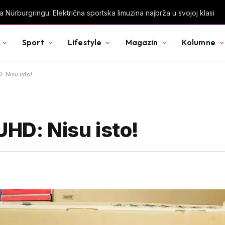
a djecu na trotinetima i mlade vozače, veće kazne za nepropisan pr
Sport
Lifestyle
Magazin
Kolumne
 Nisu isto!
UHD: Nisu isto!