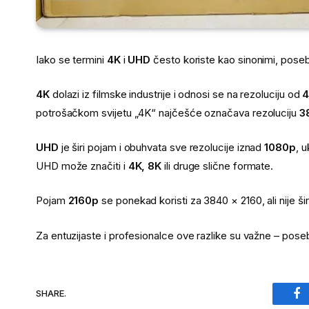
Iako se termini
4K
i
UHD
često koriste kao sinonimi, pose
4K
dolazi iz filmske industrije i odnosi se na rezoluciju od
4
potrošačkom svijetu „4K“ najčešće označava rezoluciju
3
UHD
je širi pojam i obuhvata sve rezolucije iznad
1080p
, u
UHD može značiti i
4K, 8K
ili druge slične formate.
Pojam
2160p
se ponekad koristi za 3840 × 2160, ali nije 
Za entuzijaste i profesionalce ove razlike su važne – pose
SHARE.
Fa