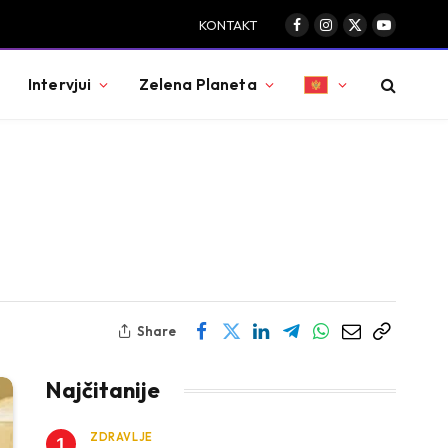
KONTAKT
evoz djece
Facebook
Instagram
X
YouTube
(Twitter)
Intervjui
Zelena Planeta
Share
Najčitanije
ZDRAVLJE