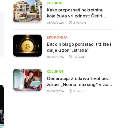
KOLUMNE
nk
Kako prepoznati nekretninu
koja čuva vrijednost: Četiri
pokazatelja koja stručnjaci
06/08/2026
2 minuta
smatraju presudnim pri
kupovini
EKONOMIJA
Bitcoin blago porastao, tržište i
dalje u zoni „straha“
06/08/2026
1 minut
KOLUMNE
Generacija Z otkriva život bez
žurbe: „Nonna maxxing“ vraća
navike naših baka
06/08/2026
2 minuta