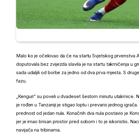
Malo ko je očekivao da će na startu Svjetskog prvenstva Au
doputovala bez zvijezda slavila je na startu takmičenja u g
sada udaljili od borbe za jedno od dva prva mjesta. S druge 
fazu.
„Kenguri“ su poveli u dvadeset šestom minutu utakmice. Ne
je rođen u Tanzaniji je stigao loptu i prevario jednog igr
prednost od jedan nula. Konačnih dva nula postavio je Ko
jer je imao brisan prostor pred sobom i to je iskoristio. Nac
navijača na tribinama.