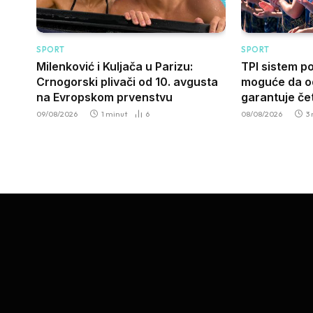
SPORT
SPORT
Milenković i Kuljača u Parizu:
TPI sistem p
Crnogorski plivači od 10. avgusta
moguće da od
na Evropskom prvenstvu
garantuje čet
09/08/2026
1 minut
6
08/08/2026
3