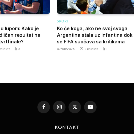
SPORT
od lupom: Kako je
Ko će koga, ako ne svoj svoga:
ličan rezultat ne
Argentina stala uz Infantina dok
vrtfinale?
se FIFA suočava sa kritikama
 minuta
6
07/08/2026
2 minuta
11
Facebook
Instagram
X
YouTube
(Twitter)
KONTAKT