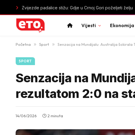
Preminuo Vilijam Orbit, producent Madoninog „Ray of Lig
Vijesti
Ekonomija
Početna
»
Sport
»
Senzacija na Mundijalu: Australija šokirala 
SPORT
Senzacija na Mundijal
rezultatom 2:0 na s
14/06/2026
2 minuta