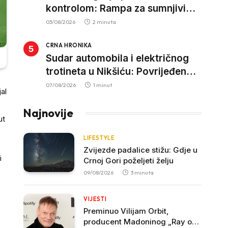
kontrolom: Rampa za sumnjivi
kapital
03/08/2026
2 minuta
CRNA HRONIKA
Sudar automobila i električnog
trotineta u Nikšiću: Povrijeđen
vozač trotineta, prebačen u
07/08/2026
1 minut
al
bolnicu
Najnovije
ut
LIFESTYLE
Zvijezde padalice stižu: Gdje u
i
Crnoj Gori poželjeti želju
09/08/2026
3 minuta
VIJESTI
Preminuo Vilijam Orbit,
producent Madoninog „Ray of