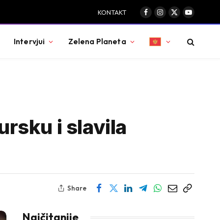
KONTAKT
Facebook
Instagram
X
YouTube
(Twitter)
Intervjui
Zelena Planeta
ursku i slavila
Share
Najčitanije