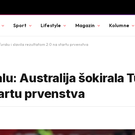
ht“
Sport
Lifestyle
Magazin
Kolumne
Tursku i slavila rezultatom 2:0 na startu prvenstva
u: Australija šokirala T
tartu prvenstva