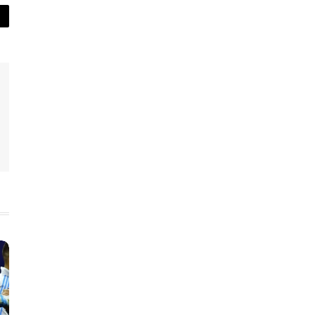
py
nk