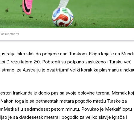
instagram
stralija lako stići do pobjede nad Turskom. Ekipa koja je na Mundij
rupi D rezultatom 2:0. Pobijedili su potpuno zasluženo i Tursku već
strane, za Australiju je ovaj trijumf veliki korak ka plasmanu u noka
stori Irankunda je dobio pas sa svoje polovine terena. Momak koj
ača. Nakon toga je sa petnaestak metara pogodio mrežu Turske za
nor Metkalf u sedamdeset petom minutu. Povukao je Metkalf loptu
iljao je sa dvadesetak metara i pogodio za veliko slavlje igrača i