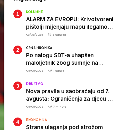
KOLUMNE
ALARM ZA EVROPU: Krivotvoreni
pištolji mijenjaju mapu ilegalnog
tržišta, istrage ukazuju na
03/08/2026
3 minuta
proizvodnju van EU
CRNA HRONIKA
Po nalogu SDT-a uhapšen
maloljetnik zbog sumnje na
vrbovanje i obučavanje za
06/08/2026
1 minut
izvršenje terorističkih djela
DRUŠTVO
Nova pravila u saobraćaju od 7.
avgusta: Ograničenja za djecu na
trotinetima i mlade vozače, veće
06/08/2026
7 minuta
kazne za nepropisan prevoz
EKONOMIJA
djece
Strana ulaganja pod strožom