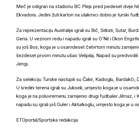
Meč je odigran na stadionu BC Plejs pred pedeset dvije hilj
Ekvadora. Jedini žuti karton na utakmici dobio je turski fud
Za reprezentaciju Australije igrali su Bič, Sirkati, Sutar, B
Geria. U veznom redu i napadu igrali su O’Nil i Okon Engstl
su još Bos, koga je u osamdeset četvrtom minutu zamijenio 
šezdeset prvom minutu ušao Velipilaj. Napad su predvodili
Jengi.
Za selekciju Turske nastupili su Čakir, Kadioglu, Bardakči,
U sredini terena igrali su Juksek, umjesto koga je u osam
koga je na poluvremenu zamijenio drugi fudbaler Jilmaz, i
napadu su igrali još Guler i Akturkoglu, umjesto koga je 
ETOportal/Sportska redakcija