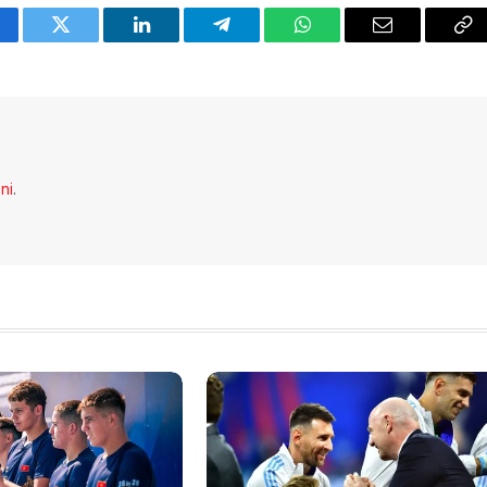
cebook
Twitter
LinkedIn
Telegram
WhatsApp
Email
Co
Li
eni
.