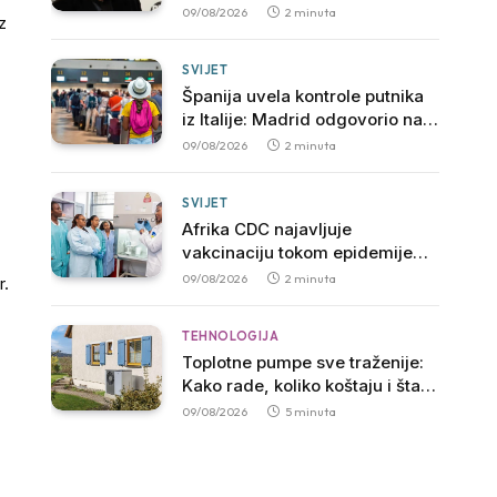
Light“
09/08/2026
2 minuta
z
SVIJET
Španija uvela kontrole putnika
iz Italije: Madrid odgovorio na
potez vlade Đorđe Meloni
09/08/2026
2 minuta
SVIJET
Afrika CDC najavljuje
vakcinaciju tokom epidemije
ebole u Kongu
09/08/2026
2 minuta
r.
TEHNOLOGIJA
Toplotne pumpe sve traženije:
Kako rade, koliko koštaju i šta
je potrebno za njihovu ugradnju
09/08/2026
5 minuta