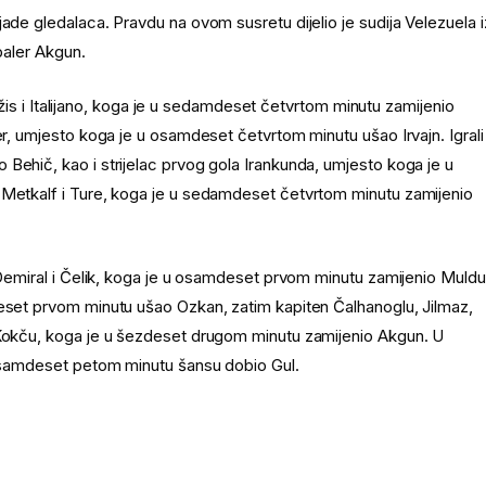
ade gledalaca. Pravdu na ovom susretu dijelio je sudija Velezuela i
baler Akgun.
urdžis i Italijano, koga je u sedamdeset četvrtom minutu zamijenio
er, umjesto koga je u osamdeset četvrtom minutu ušao Irvajn. Igrali
Behič, kao i strijelac prvog gola Irankunda, umjesto koga je u
 Metkalf i Ture, koga je u sedamdeset četvrtom minutu zamijenio
 Demiral i Čelik, koga je u osamdeset prvom minutu zamijenio Muldu
deset prvom minutu ušao Ozkan, zatim kapiten Čalhanoglu, Jilmaz,
 Kokču, koga je u šezdeset drugom minutu zamijenio Akgun. U
u osamdeset petom minutu šansu dobio Gul.