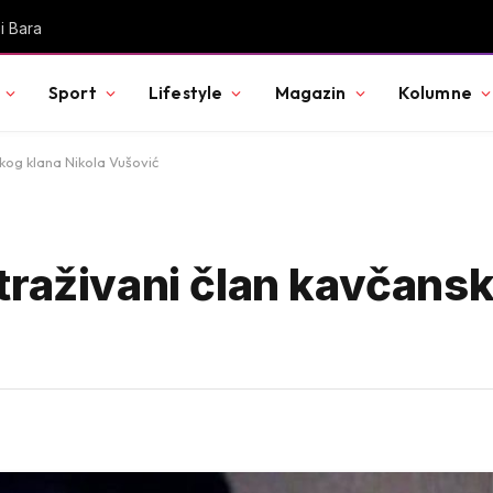
sefa odnijeli veliku sumu novca
Sport
Lifestyle
Magazin
Kolumne
kog klana Nikola Vušović
traživani član kavčansk