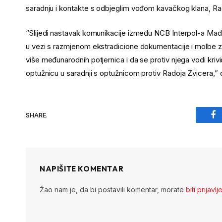
saradnju i kontakte s odbjeglim vođom kavačkog klana, R
“Slijedi nastavak komunikacije između NCB Interpol-a Ma
u vezi s razmjenom ekstradicione dokumentacije i molbe za 
više međunarodnih potjernica i da se protiv njega vodi krivi
optužnicu u saradnji s optužnicom protiv Radoja Zvicera,” d
SHARE.
Fa
NAPIŠITE KOMENTAR
Žao nam je, da bi postavili komentar, morate
biti prijavlj