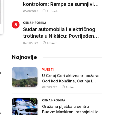
kontrolom: Rampa za sumnjivi
kapital
03/08/2026
2 minuta
CRNA HRONIKA
Sudar automobila i električnog
trotineta u Nikšiću: Povrijeđen
vozač trotineta, prebačen u
07/08/2026
1 minut
bolnicu
Najnovije
VIJESTI
o
U Crnoj Gori aktivna tri požara:
Gori kod Kolašina, Cetinja i
Bara
09/08/2026
1 minut
CRNA HRONIKA
Oružana pljačka u centru
Budve: Maskirani razbojnici iz
u