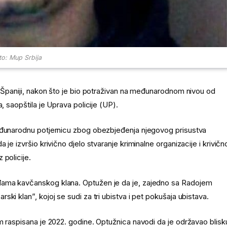
to: Mup Srbija
u Španiji, nakon što je bio potraživan na međunarodnom nivou od
, saopštila je Uprava policije (UP).
međunarodnu potjernicu zbog obezbjeđenja njegovog prisustva
je izvršio krivično djelo stvaranje kriminalne organizacije i krivičn
 policije.
đama kavčanskog klana. Optužen je da je, zajedno sa Radojem
ki klan”, kojoj se sudi za tri ubistva i pet pokušaja ubistava.
m raspisana je 2022. godine. Optužnica navodi da je održavao blisk