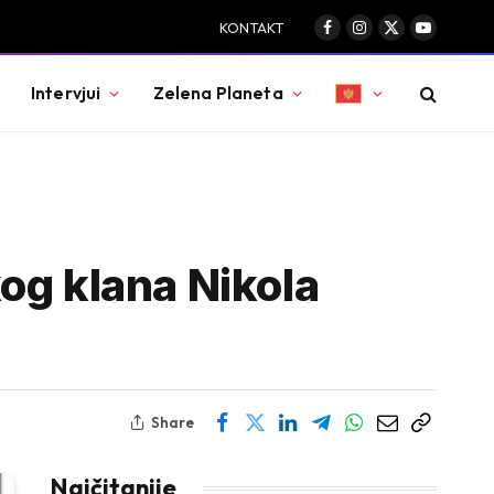
KONTAKT
Facebook
Instagram
X
YouTube
(Twitter)
Intervjui
Zelena Planeta
og klana Nikola
Share
Najčitanije