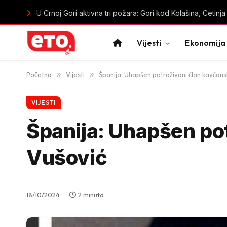
Oružana pljačka u centru Budve: Maskirani razbojnici iz 
Vijesti
Ekonomija
Početna
»
Vijesti
»
Španija: Uhapšen potraživani član kavčans
VIJESTI
Španija: Uhapšen po
Vušović
18/10/2024
2 minuta