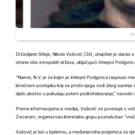
Fo
Državljanin Srbije, Nikola Vušović (34), uhapšen je danas 
strane više evropskih država, uključujući Interpol Podgorica
“Naime, N.V. je za kojim je Interpol Podgorica raspisao 
krivičnom postupku koji se protiv njega vodi zbog sumnje da 
djelo ubistvo u pokušaju putem podrstrekavanja,” navode iz
Prema informacijama iz medija, Vušović se povezuje s vo
Zvicerom, organizovao kriminalnu grupu poznatu kao “vračars
Vušović je bio u bjekstvu, a međunarodna potjernica za nji