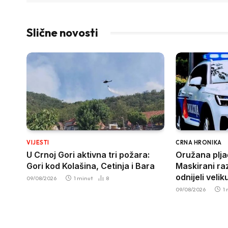
Slične novosti
VIJESTI
CRNA HRONIKA
U Crnoj Gori aktivna tri požara:
Oružana plja
Gori kod Kolašina, Cetinja i Bara
Maskirani raz
odnijeli vel
09/08/2026
1 minut
8
09/08/2026
1