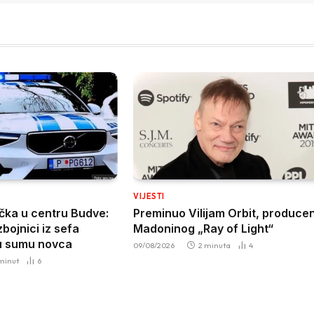
VIJESTI
čka u centru Budve:
Preminuo Vilijam Orbit, produce
bojnici iz sefa
Madoninog „Ray of Light“
iku sumu novca
09/08/2026
2 minuta
4
 minut
6