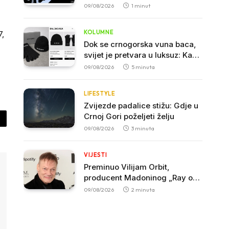
sefa odnijeli veliku sumu novca
09/08/2026
1 minut
KOLUMNE
7,
Dok se crnogorska vuna baca,
svijet je pretvara u luksuz: Kako
je nestao zanat koji je nekada
09/08/2026
5 minuta
hranio sjever
LIFESTYLE
Zvijezde padalice stižu: Gdje u
Crnoj Gori poželjeti želju
py
09/08/2026
3 minuta
nk
VIJESTI
Preminuo Vilijam Orbit,
producent Madoninog „Ray of
Light“
09/08/2026
2 minuta