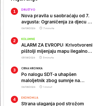
DRUŠTVO
Nova pravila u saobraćaju od 7.
avgusta: Ograničenja za djecu na
trotinetima i mlade vozače, veće
06/08/2026
7 minuta
kazne za nepropisan prevoz
KOLUMNE
djece
ALARM ZA EVROPU: Krivotvoreni
pištolji mijenjaju mapu ilegalnog
tržišta, istrage ukazuju na
03/08/2026
3 minuta
proizvodnju van EU
CRNA HRONIKA
Po nalogu SDT-a uhapšen
maloljetnik zbog sumnje na
vrbovanje i obučavanje za
06/08/2026
1 minut
izvršenje terorističkih djela
EKONOMIJA
Strana ulaganja pod strožom