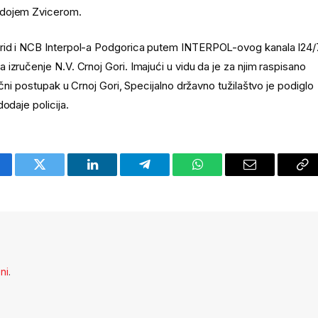
adojem Zvicerom.
drid i NCB Interpol-a Podgorica putem INTERPOL-ovog kanala I24/
izručenje N.V. Crnoj Gori. Imajući u vidu da je za njim raspisano
čni postupak u Crnoj Gori, Specijalno državno tužilaštvo je podiglo
odaje policija.
cebook
Twitter
LinkedIn
Telegram
WhatsApp
Email
Co
Li
eni
.