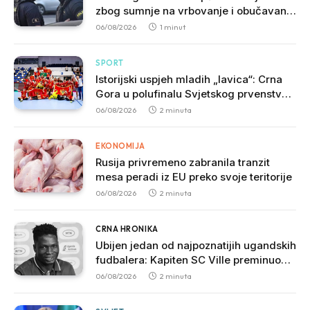
zbog sumnje na vrbovanje i obučavanje
za izvršenje terorističkih djela
06/08/2026
1 minut
SPORT
Istorijski uspjeh mladih „lavica“: Crna
Gora u polufinalu Svjetskog prvenstva
nakon pobjede nad Slovačkom
06/08/2026
2 minuta
EKONOMIJA
Rusija privremeno zabranila tranzit
mesa peradi iz EU preko svoje teritorije
06/08/2026
2 minuta
CRNA HRONIKA
Ubijen jedan od najpoznatijih ugandskih
fudbalera: Kapiten SC Ville preminuo
nakon brutalnog napada
06/08/2026
2 minuta