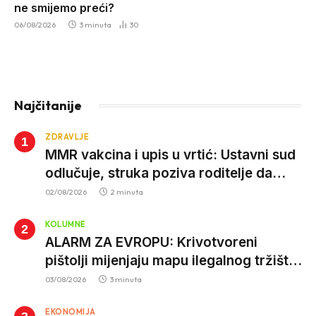
ne smijemo preći?
06/08/2026
3 minuta
30
Najčitanije
ZDRAVLJE
MMR vakcina i upis u vrtić: Ustavni sud
odlučuje, struka poziva roditelje da
vjeruju nauci
02/08/2026
2 minuta
KOLUMNE
ALARM ZA EVROPU: Krivotvoreni
pištolji mijenjaju mapu ilegalnog tržišta,
istrage ukazuju na proizvodnju van EU
03/08/2026
3 minuta
EKONOMIJA