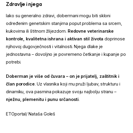
Zdravlje i njega
Iako su generalno zdravi, dobermani mogu biti skloni
određenim genetskim stanjima poput problema sa srcem,
kukovima ili štitnom žlijezdom.
Redovne veterinarske
kontrole, kvalitetna ishrana i aktivan stil života
doprinose
njihovoj dugovječnosti i vitalnosti. Njega dlake je
jednostavna – dovoljno je povremeno četkanje i kupanje po
potrebi.
Doberman je više od čuvara – on je prijatelj, zaštitnik i
član porodice
. Uz vlasnika koji mu pruži ljubav, strukturu i
dinamiku, ova pasmina pokazuje svoju najbolju stranu –
nježnu, plemenitu i punu srčanosti
.
ETOportal/ Nataša Goleš