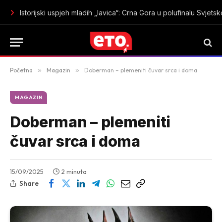
Istorijski uspjeh mladih „lavica“: Crna Gora u polufinalu Sv
Početna
»
Magazin
»
Doberman – plemeniti čuvar srca i doma
MAGAZIN
Doberman – plemeniti
čuvar srca i doma
15/09/2025
2 minuta
Share