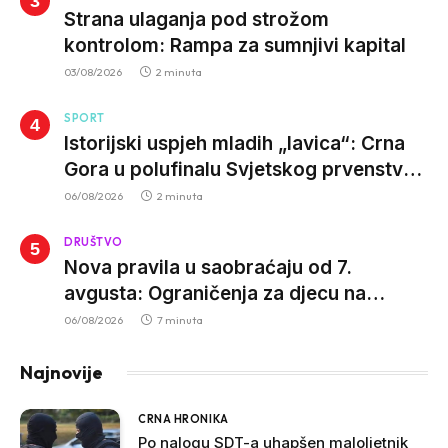
Strana ulaganja pod strožom
kontrolom: Rampa za sumnjivi kapital
03/08/2026
2 minuta
SPORT
Istorijski uspjeh mladih „lavica“: Crna
Gora u polufinalu Svjetskog prvenstva
nakon pobjede nad Slovačkom
06/08/2026
2 minuta
DRUŠTVO
Nova pravila u saobraćaju od 7.
avgusta: Ograničenja za djecu na
trotinetima i mlade vozače, veće kazne
06/08/2026
7 minuta
za nepropisan prevoz djece
Najnovije
CRNA HRONIKA
Po nalogu SDT-a uhapšen maloljetnik