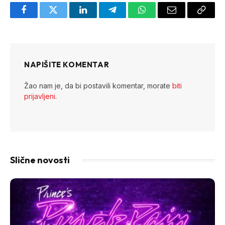
Facebook
Twitter
LinkedIn
Telegram
WhatsApp
Email
Copy
Link
NAPIŠITE KOMENTAR
Žao nam je, da bi postavili komentar, morate
biti
prijavljeni
.
Slične novosti