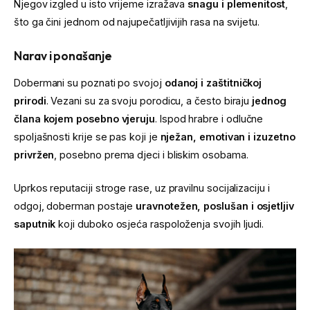
Njegov izgled u isto vrijeme izražava
snagu i plemenitost
,
što ga čini jednom od najupečatljivijih rasa na svijetu.
Narav i ponašanje
Dobermani su poznati po svojoj
odanoj i zaštitničkoj
prirodi
. Vezani su za svoju porodicu, a često biraju
jednog
člana kojem posebno vjeruju
. Ispod hrabre i odlučne
spoljašnosti krije se pas koji je
nježan, emotivan i izuzetno
privržen
, posebno prema djeci i bliskim osobama.
Uprkos reputaciji stroge rase, uz pravilnu socijalizaciju i
odgoj, doberman postaje
uravnotežen, poslušan i osjetljiv
saputnik
koji duboko osjeća raspoloženja svojih ljudi.