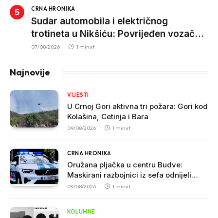
CRNA HRONIKA
Sudar automobila i električnog
trotineta u Nikšiću: Povrijeđen vozač
trotineta, prebačen u bolnicu
07/08/2026
1 minut
Najnovije
VIJESTI
U Crnoj Gori aktivna tri požara: Gori kod
Kolašina, Cetinja i Bara
09/08/2026
1 minut
CRNA HRONIKA
Oružana pljačka u centru Budve:
Maskirani razbojnici iz sefa odnijeli
veliku sumu novca
09/08/2026
1 minut
KOLUMNE