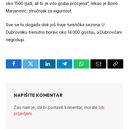
oko 1500 ljudi, ali to je vrlo gruba procjena“, rekao je Bono
Marjanović, stručnjak za sigurnost.
Sve se to događa dok još traje turistička sezona. U
Dubrovniku trenutno boravi oko 14.000 gostiju, a Dubrovčani
negoduju.
Facebook
Twitter
LinkedIn
Telegram
WhatsApp
Email
Copy
Link
NAPIŠITE KOMENTAR
Žao nam je, da bi postavili komentar, morate
biti
prijavljeni
.