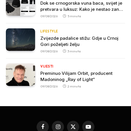
Dok se crnogorska vuna baca, svijet je
pretvara u luksuz: Kako je nestao zanat
koji je nekada hranio sjever
09/08/2026
5 minuta
LIFESTYLE
Zvijezde padalice stižu: Gdje u Crnoj
Gori poželjeti želju
09/08/2026
3 minuta
VIJESTI
Preminuo Vilijam Orbit, producent
Madoninog „Ray of Light“
09/08/2026
2 minuta
Facebook
Instagram
X
YouTube