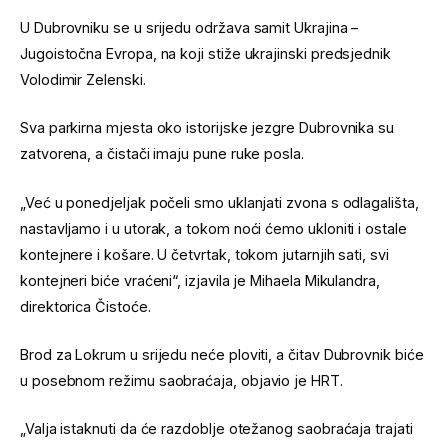
U Dubrovniku se u srijedu održava samit Ukrajina –
Jugoistočna Evropa, na koji stiže ukrajinski predsjednik
Volodimir Zelenski.
Sva parkirna mjesta oko istorijske jezgre Dubrovnika su
zatvorena, a čistači imaju pune ruke posla.
„Već u ponedjeljak počeli smo uklanjati zvona s odlagališta,
nastavljamo i u utorak, a tokom noći ćemo ukloniti i ostale
kontejnere i košare. U četvrtak, tokom jutarnjih sati, svi
kontejneri biće vraćeni“, izjavila je Mihaela Mikulandra,
direktorica Čistoće.
Brod za Lokrum u srijedu neće ploviti, a čitav Dubrovnik biće
u posebnom režimu saobraćaja, objavio je HRT.
„Valja istaknuti da će razdoblje otežanog saobraćaja trajati