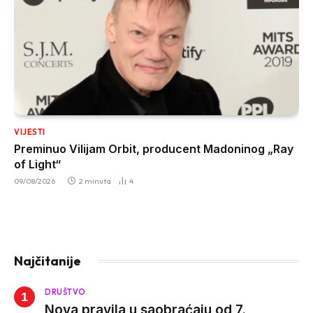
VIJESTI
Preminuo Vilijam Orbit, producent Madoninog „Ray
of Light“
09/08/2026
2 minuta
4
Najčitanije
DRUŠTVO
Nova pravila u saobraćaju od 7.