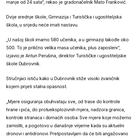
manje od 24 sata“, rekao je gradonačelnik Mato Franković.
Dvije srednje škole, Gimnazija i Turistička i ugostiteljska
škola, u srijedu neće imati nastavu.
„U našoj školi imamo 580 učenika, a u gimnaziji takođe oko
500. To je prilično velika masa učenika, plus zaposleni“,
izjavio je Antun Perušina, direktor Turističke i ugostiteljske
škole Dubrovnik.
Stručnjaci ističu kako u Dubrovnik stiže visoki zvaničnik
kojem prijeti stalna opasnost.
„Mjere osiguranja obuhvataju sve, od trase do kontrole
hrane i pića, do protueksplozivnih mjera, nadzora granica,
kontrole stranaca i domaćih osoba. Sve mjere koje možemo
zamisliti, a pogotovo u današnje vrijeme kada su aktuelni
dronovi i antidronovi. Pretpostavljam da će biti angažovano