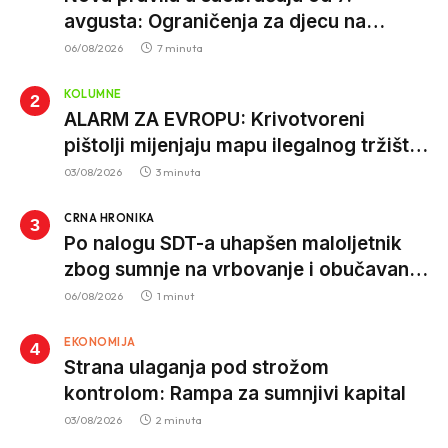
avgusta: Ograničenja za djecu na
trotinetima i mlade vozače, veće kazne
06/08/2026
7 minuta
za nepropisan prevoz djece
KOLUMNE
ALARM ZA EVROPU: Krivotvoreni
pištolji mijenjaju mapu ilegalnog tržišta,
istrage ukazuju na proizvodnju van EU
03/08/2026
3 minuta
CRNA HRONIKA
Po nalogu SDT-a uhapšen maloljetnik
zbog sumnje na vrbovanje i obučavanje
za izvršenje terorističkih djela
06/08/2026
1 minut
EKONOMIJA
Strana ulaganja pod strožom
kontrolom: Rampa za sumnjivi kapital
03/08/2026
2 minuta