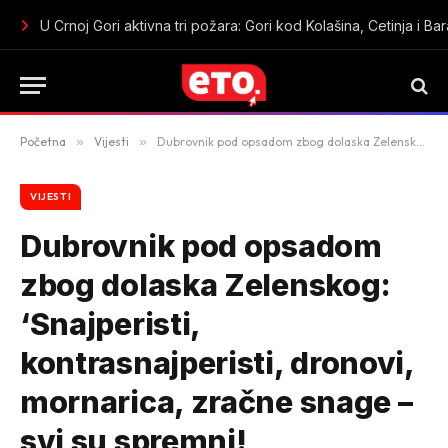
Oružana pljačka u centru Budve: Maskirani razbojnici iz sefa 
Početna
»
Vijesti
»
Dubrovnik pod opsadom zbog dolaska Zelenskog: ‘Snajperisti, kontrasnajperisti, dronovi, mornarica, zračne snage – svi su spremni!
VIJESTI
Dubrovnik pod opsadom
zbog dolaska Zelenskog:
‘Snajperisti,
kontrasnajperisti, dronovi,
mornarica, zračne snage –
svi su spremni!