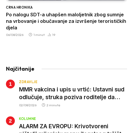
CRNA HRONIKA
Po nalogu SDT-a uhapšen maloljetnik zbog sumnje
na vrbovanje i obučavanje za izvršenje terorističkih
djela
06/08/2026
1 minut
19
Najčitanije
ZDRAVLJE
MMR vakcina i upis u vrtić: Ustavni sud
odlučuje, struka poziva roditelje da
vjeruju nauci
02/08/2026
2 minuta
KOLUMNE
ALARM ZA EVROPU: Krivotvoreni