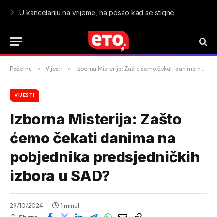
U kancelariju na vrijeme, na posao kad se stigne
Početna
»
Vijesti
»
Izborna Misterija: Zašto ćemo čekati danima na pobjednika predsjedničkih izbora u SAD?
VIJESTI
Izborna Misterija: Zašto
ćemo čekati danima na
pobjednika predsjedničkih
izbora u SAD?
29/10/2024
1 minut
Share