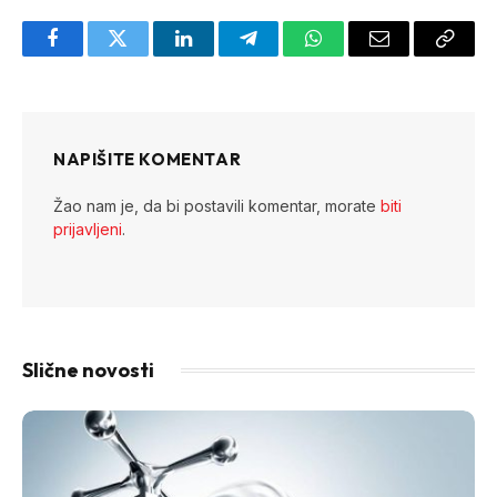
Facebook
Twitter
LinkedIn
Telegram
WhatsApp
Email
Copy
Link
NAPIŠITE KOMENTAR
Žao nam je, da bi postavili komentar, morate
biti
prijavljeni
.
Slične novosti