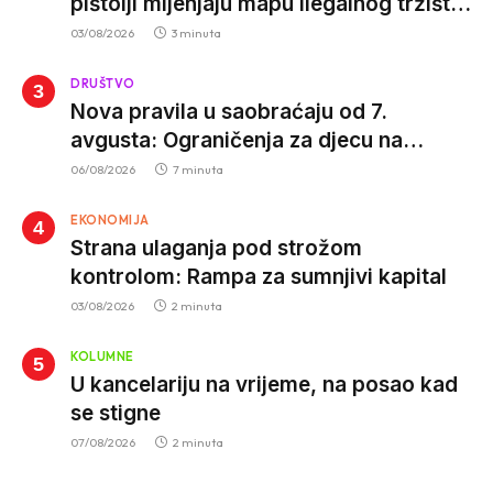
pištolji mijenjaju mapu ilegalnog tržišta,
istrage ukazuju na proizvodnju van EU
03/08/2026
3 minuta
DRUŠTVO
Nova pravila u saobraćaju od 7.
avgusta: Ograničenja za djecu na
trotinetima i mlade vozače, veće kazne
06/08/2026
7 minuta
za nepropisan prevoz djece
EKONOMIJA
Strana ulaganja pod strožom
kontrolom: Rampa za sumnjivi kapital
03/08/2026
2 minuta
KOLUMNE
U kancelariju na vrijeme, na posao kad
se stigne
07/08/2026
2 minuta