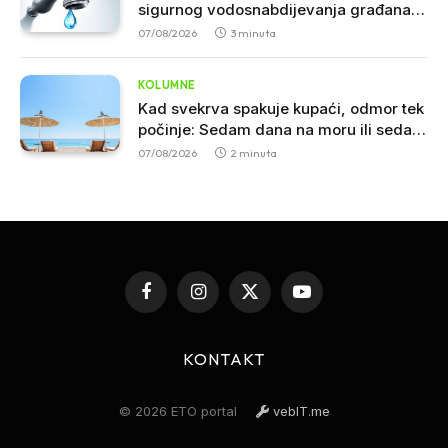
sigurnog vodosnabdijevanja građana u
Crnoj Gori
07/08/2026
3 minuta
KOLUMNE
Kad svekrva spakuje kupaći, odmor tek
počinje: Sedam dana na moru ili sedam
godina iskustva
07/08/2026
2 minuta
Facebook
Instagram
X
YouTube
(Twitter)
KONTAKT
© 2026 ETO portal
vebIT.me