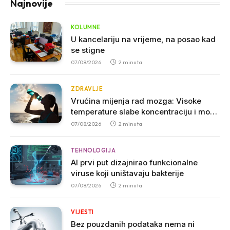
Najnovije
KOLUMNE
U kancelariju na vrijeme, na posao kad
se stigne
07/08/2026
2 minuta
ZDRAVLJE
Vrućina mijenja rad mozga: Visoke
temperature slabe koncentraciju i mogu
povećati agresivnost
07/08/2026
2 minuta
TEHNOLOGIJA
AI prvi put dizajnirao funkcionalne
viruse koji uništavaju bakterije
07/08/2026
2 minuta
VIJESTI
Bez pouzdanih podataka nema ni