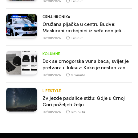
09/08/2026
1 minut
CRNA HRONIKA
Oružana pljačka u centru Budve:
Maskirani razbojnici iz sefa odnijeli
veliku sumu novca
09/08/2026
1 minut
KOLUMNE
Dok se crnogorska vuna baca, svijet je
pretvara u luksuz: Kako je nestao zanat
koji je nekada hranio sjever
09/08/2026
5 minuta
LIFESTYLE
Zvijezde padalice stižu: Gdje u Crnoj
Gori poželjeti želju
09/08/2026
3 minuta