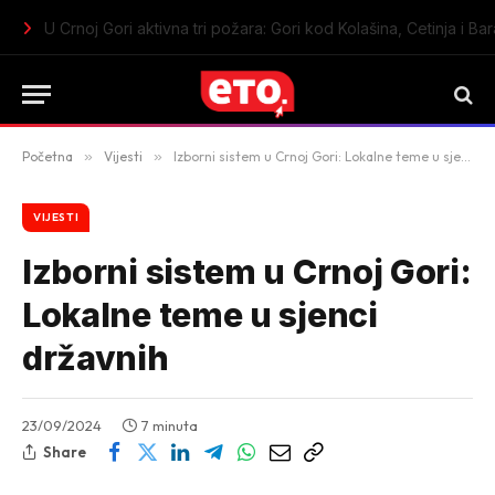
U Crnoj Gori aktivna tri požara: Gori kod Kolašina, Cetinja i Bar
Početna
»
Vijesti
»
Izborni sistem u Crnoj Gori: Lokalne teme u sjenci državnih
VIJESTI
Izborni sistem u Crnoj Gori:
Lokalne teme u sjenci
državnih
23/09/2024
7 minuta
Share