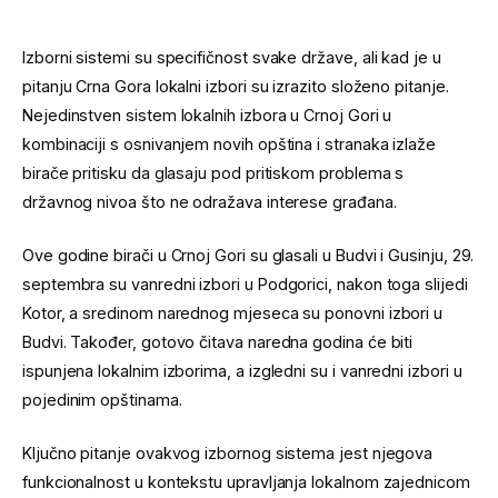
Izborni sistemi su specifičnost svake države, ali kad je u
pitanju Crna Gora lokalni izbori su izrazito složeno pitanje.
Nejedinstven sistem lokalnih izbora u Crnoj Gori u
kombinaciji s osnivanjem novih opština i stranaka izlaže
birače pritisku da glasaju pod pritiskom problema s
državnog nivoa što ne odražava interese građana.
Ove godine birači u Crnoj Gori su glasali u Budvi i Gusinju, 29.
septembra su vanredni izbori u Podgorici, nakon toga slijedi
Kotor, a sredinom narednog mjeseca su ponovni izbori u
Budvi. Također, gotovo čitava naredna godina će biti
ispunjena lokalnim izborima, a izgledni su i vanredni izbori u
pojedinim opštinama.
Ključno pitanje ovakvog izbornog sistema jest njegova
funkcionalnost u kontekstu upravljanja lokalnom zajednicom