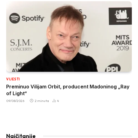
VIJESTI
Preminuo Vilijam Orbit, producent Madoninog „Ray
of Light“
09/08/2026
2 minuta
4
Najčitanije