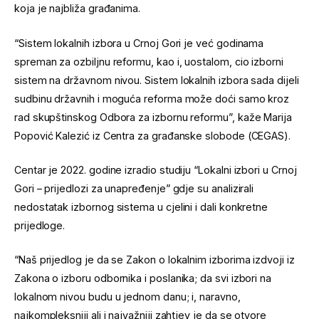
koja je najbliža građanima.
“Sistem lokalnih izbora u Crnoj Gori je već godinama
spreman za ozbiljnu reformu, kao i, uostalom, cio izborni
sistem na državnom nivou. Sistem lokalnih izbora sada dijeli
sudbinu državnih i moguća reforma može doći samo kroz
rad skupštinskog Odbora za izbornu reformu”, kaže Marija
Popović Kalezić iz Centra za građanske slobode (CEGAS).
Centar je 2022. godine izradio studiju “Lokalni izbori u Crnoj
Gori – prijedlozi za unapređenje” gdje su analizirali
nedostatak izbornog sistema u cjelini i dali konkretne
prijedloge.
“Naš prijedlog je da se Zakon o lokalnim izborima izdvoji iz
Zakona o izboru odbornika i poslanika; da svi izbori na
lokalnom nivou budu u jednom danu; i, naravno,
najkompleksniji ali i najvažniji zahtjev je da se otvore