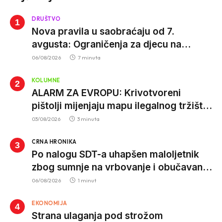
DRUŠTVO
Nova pravila u saobraćaju od 7.
avgusta: Ograničenja za djecu na
trotinetima i mlade vozače, veće kazne
06/08/2026
7 minuta
za nepropisan prevoz djece
KOLUMNE
ALARM ZA EVROPU: Krivotvoreni
pištolji mijenjaju mapu ilegalnog tržišta,
istrage ukazuju na proizvodnju van EU
03/08/2026
3 minuta
CRNA HRONIKA
Po nalogu SDT-a uhapšen maloljetnik
zbog sumnje na vrbovanje i obučavanje
za izvršenje terorističkih djela
06/08/2026
1 minut
EKONOMIJA
Strana ulaganja pod strožom