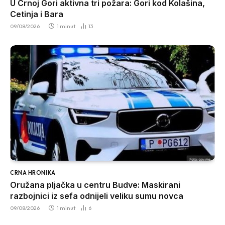
U Crnoj Gori aktivna tri požara: Gori kod Kolašina,
Cetinja i Bara
09/08/2026
1 minut
13
CRNA HRONIKA
Oružana pljačka u centru Budve: Maskirani
razbojnici iz sefa odnijeli veliku sumu novca
09/08/2026
1 minut
6