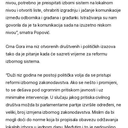
nivou, potrebno je preispitati izborni sistem na lokalnom
nivou i otvoriti liste, ohrabriti izgradnju i jačanje komunikacije
između odbornika i građana i građanki. Istraživanja su nam
govorila da je ta komunikacija sada na izuzetno niskom
nivou”, smatra Popović.
Crna Gora ima niz otvorenih društvenih i političkih izazova
tako da je pitanje kada će sazreti vrijeme za reformu
izbornog sistema.
“Duži niz godina ne postoji politička volja da se pristupi
reformi izbornog zakonodavstva. Ako se nešto i promijeni,
to se dešava pod ogromnim pritiskom javnosti i uz
minimalne intervencije. U slučaju jakog pritiska civilnog
društva možda bi parlamentarne partije izvršile određeni, ne
veliki, broj izmjena izbornog zakonodavstva. Mislim da bi
mogli doći do norme koja bi propisala obavezu održavanja
lokalnih izbora u jednom danu. Međutim i to je nedovoljno