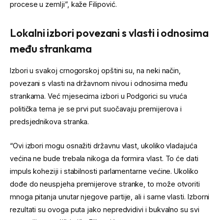
procese u zemlji”, kaže Filipović.
Lokalni izbori povezani s vlasti i odnosima
među strankama
Izbori u svakoj crnogorskoj opštini su, na neki način,
povezani s vlasti na državnom nivou i odnosima među
strankama. Već mjesecima izbori u Podgorici su vruća
politička tema je se prvi put suočavaju premijerova i
predsjednikova stranka.
“Ovi izbori mogu osnažiti državnu vlast, ukoliko vladajuća
većina ne bude trebala nikoga da formira vlast. To će dati
impuls koheziji i stabilnosti parlamentarne većine. Ukoliko
dođe do neuspjeha premijerove stranke, to može otvoriti
mnoga pitanja unutar njegove partije, ali i same vlasti. Izborni
rezultati su ovoga puta jako nepredvidivi i bukvalno su svi