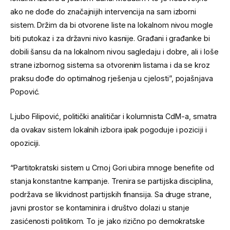
ako ne dođe do značajnijih intervencija na sam izborni
sistem. Držim da bi otvorene liste na lokalnom nivou mogle
biti putokaz i za državni nivo kasnije. Građani i građanke bi
dobili šansu da na lokalnom nivou sagledaju i dobre, ali i loše
strane izbornog sistema sa otvorenim listama i da se kroz
praksu dođe do optimalnog rješenja u cjelosti”, pojašnjava
Popović.
Ljubo Filipović, politički analitičar i kolumnista CdM-a, smatra
da ovakav sistem lokalnih izbora ipak pogoduje i poziciji i
opoziciji.
“Partitokratski sistem u Crnoj Gori ubira mnoge benefite od
stanja konstantne kampanje. Trenira se partijska disciplina,
podržava se likvidnost partijskih finansija. Sa druge strane,
javni prostor se kontaminira i društvo dolazi u stanje
zasićenosti politikom. To je jako rizično po demokratske