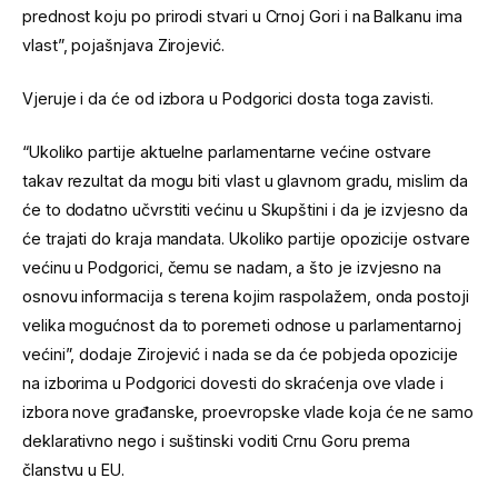
prednost koju po prirodi stvari u Crnoj Gori i na Balkanu ima
vlast”, pojašnjava Zirojević.
Vjeruje i da će od izbora u Podgorici dosta toga zavisti.
“Ukoliko partije aktuelne parlamentarne većine ostvare
takav rezultat da mogu biti vlast u glavnom gradu, mislim da
će to dodatno učvrstiti većinu u Skupštini i da je izvjesno da
će trajati do kraja mandata. Ukoliko partije opozicije ostvare
većinu u Podgorici, čemu se nadam, a što je izvjesno na
osnovu informacija s terena kojim raspolažem, onda postoji
velika mogućnost da to poremeti odnose u parlamentarnoj
većini”, dodaje Zirojević i nada se da će pobjeda opozicije
na izborima u Podgorici dovesti do skraćenja ove vlade i
izbora nove građanske, proevropske vlade koja će ne samo
deklarativno nego i suštinski voditi Crnu Goru prema
članstvu u EU.