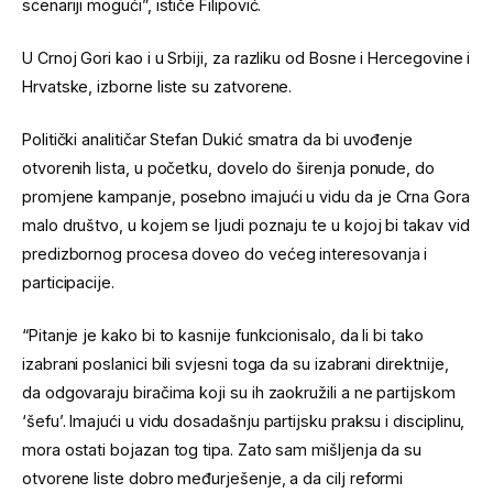
scenariji mogući”, ističe Filipović.
U Crnoj Gori kao i u Srbiji, za razliku od Bosne i Hercegovine i
Hrvatske, izborne liste su zatvorene.
Politički analitičar Stefan Dukić smatra da bi uvođenje
otvorenih lista, u početku, dovelo do širenja ponude, do
promjene kampanje, posebno imajući u vidu da je Crna Gora
malo društvo, u kojem se ljudi poznaju te u kojoj bi takav vid
predizbornog procesa doveo do većeg interesovanja i
participacije.
“Pitanje je kako bi to kasnije funkcionisalo, da li bi tako
izabrani poslanici bili svjesni toga da su izabrani direktnije,
da odgovaraju biračima koji su ih zaokružili a ne partijskom
‘šefu’. Imajući u vidu dosadašnju partijsku praksu i disciplinu,
mora ostati bojazan tog tipa. Zato sam mišljenja da su
otvorene liste dobro međurješenje, a da cilj reformi