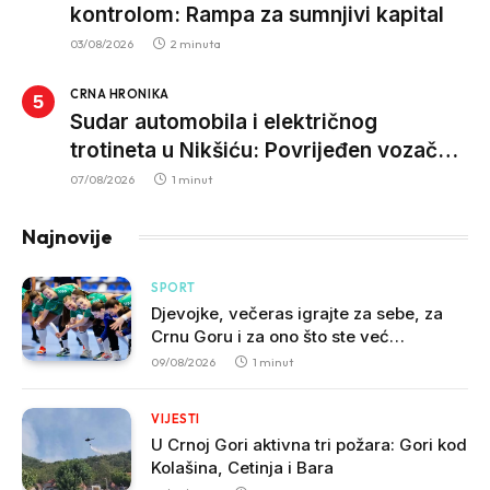
kontrolom: Rampa za sumnjivi kapital
03/08/2026
2 minuta
CRNA HRONIKA
Sudar automobila i električnog
trotineta u Nikšiću: Povrijeđen vozač
trotineta, prebačen u bolnicu
07/08/2026
1 minut
Najnovije
SPORT
Djevojke, večeras igrajte za sebe, za
Crnu Goru i za ono što ste već
napravile!
09/08/2026
1 minut
VIJESTI
U Crnoj Gori aktivna tri požara: Gori kod
Kolašina, Cetinja i Bara