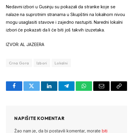
Nedavni izbori u Gusinju su pokazali da stranke koje se
nalaze na suprotnim stranama u Skupštini na lokalnom nivou
mogu usaglasiti stavove i zajedno nastupiti. Naredni lokalni
izbori će pokazati da li će biti još takvih izuzetaka.
IZVOR: AL JAZEERA
Crna Gora
Izbori
Lokalni
Facebook
Twitter
LinkedIn
Telegram
WhatsApp
Email
Copy
Link
NAPIŠITE KOMENTAR
Žao nam je, da bi postavili komentar, morate
biti