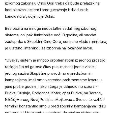
izbornog zakona u Crnoj Gori treba da bude prelazak na
kombinovani sistem i omogućavanje individualnih
kandidatura”, ocjenjuje Dukić.
Bez obzira na mnoge nedostatke sadašnjeg izbornog
sistema, on ipak funkcioniše već 18 godina, ali mandat
zastupnika u Skupštini Crne Gore, odnosno vlade i ministara,
je u stalnoj interakciji sa izborima na lokalnom nivou.
“Ovakav sistem je mnogo problematičan iz jednog prostog
razloga što mi gotovo čitav puni mandat jedne vlade i
jednog saziva Skupštine provodimo u predizbornim
kampanjama. Imali smo vanredne parlamentarne izbore u
junu prošle godine, nakon čega je uslijedio niz izbora -
Budva, Gusinje, Podgorica, Kotor, opet Budva, pa Berane,
Nikšić, Herceg Novi, Petnjica, Mojkovac… Sve su to različiti
termini i konstantno smo u predizbornim kampanjama i dižu
se tenzije. U tom smislu smatram da ovakav sistem nije