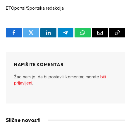
ETOportal/Sportska redakcija
Facebook
Twitter
LinkedIn
Telegram
WhatsApp
Email
Copy
Link
NAPIŠITE KOMENTAR
Žao nam je, da bi postavili komentar, morate
biti
prijavljeni
.
Slične novosti