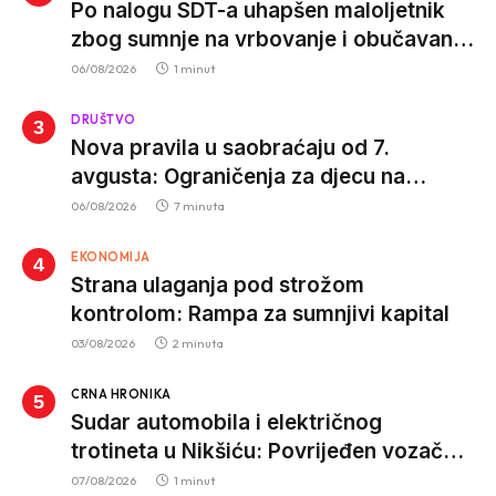
Po nalogu SDT-a uhapšen maloljetnik
zbog sumnje na vrbovanje i obučavanje
za izvršenje terorističkih djela
06/08/2026
1 minut
DRUŠTVO
Nova pravila u saobraćaju od 7.
avgusta: Ograničenja za djecu na
trotinetima i mlade vozače, veće kazne
06/08/2026
7 minuta
za nepropisan prevoz djece
EKONOMIJA
Strana ulaganja pod strožom
kontrolom: Rampa za sumnjivi kapital
03/08/2026
2 minuta
CRNA HRONIKA
Sudar automobila i električnog
trotineta u Nikšiću: Povrijeđen vozač
trotineta, prebačen u bolnicu
07/08/2026
1 minut