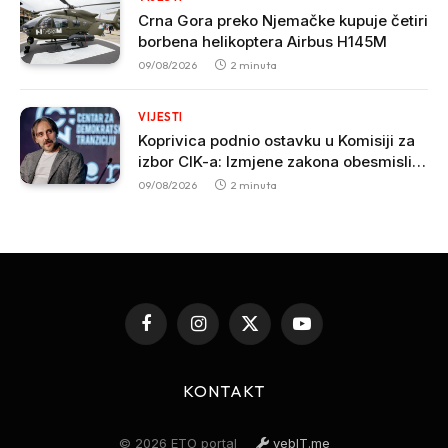
Crna Gora preko Njemačke kupuje četiri
borbena helikoptera Airbus H145M
09/08/2026
2 minuta
VIJESTI
Koprivica podnio ostavku u Komisiji za
izbor CIK-a: Izmjene zakona obesmislile
učešće CDT-a
09/08/2026
2 minuta
Facebook
Instagram
X
YouTube
(Twitter)
KONTAKT
© 2026 ETO portal
vebIT.me