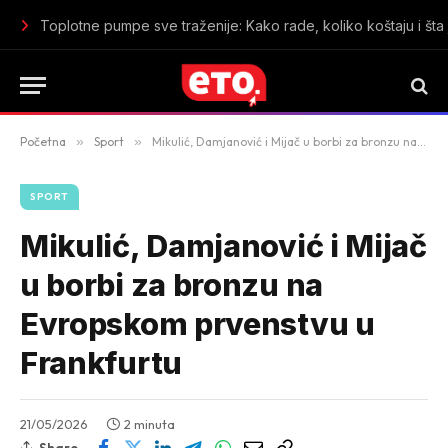
Iran postavio uslove za otvaranje Ormuskog moreuza: Traže p
Početna
»
Sport
»
Mikulić, Damjanović i Mijač u borbi za bronzu na Evropskom prvenstvu u Frankfurtu
SPORT
Mikulić, Damjanović i Mijač
u borbi za bronzu na
Evropskom prvenstvu u
Frankfurtu
21/05/2026
2 minuta
Share