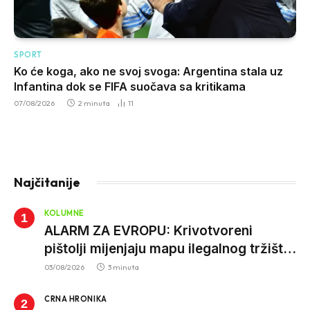
SPORT
Ko će koga, ako ne svoj svoga: Argentina stala uz
Infantina dok se FIFA suočava sa kritikama
07/08/2026
2 minuta
11
Najčitanije
KOLUMNE
ALARM ZA EVROPU: Krivotvoreni
pištolji mijenjaju mapu ilegalnog tržišta,
istrage ukazuju na proizvodnju van EU
03/08/2026
3 minuta
CRNA HRONIKA