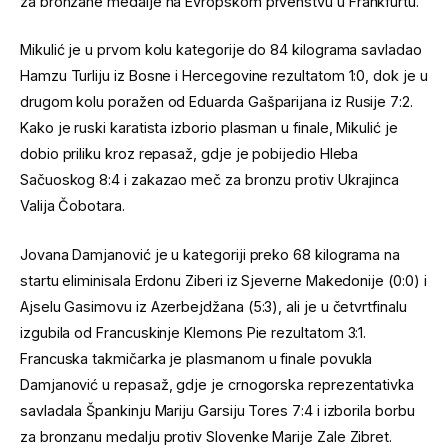
za bronzane medalje na Evropskom prvenstvu u Frankfurtu.
Mikulić je u prvom kolu kategorije do 84 kilograma savladao
Hamzu Turliju iz Bosne i Hercegovine rezultatom 1:0, dok je u
drugom kolu poražen od Eduarda Gašparijana iz Rusije 7:2.
Kako je ruski karatista izborio plasman u finale, Mikulić je
dobio priliku kroz repasaž, gdje je pobijedio Hleba
Sačuoskog 8:4 i zakazao meč za bronzu protiv Ukrajinca
Valija Čobotara.
Jovana Damjanović je u kategoriji preko 68 kilograma na
startu eliminisala Erdonu Ziberi iz Sjeverne Makedonije (0:0) i
Ajselu Gasimovu iz Azerbejdžana (5:3), ali je u četvrtfinalu
izgubila od Francuskinje Klemons Pie rezultatom 3:1.
Francuska takmičarka je plasmanom u finale povukla
Damjanović u repasaž, gdje je crnogorska reprezentativka
savladala Špankinju Mariju Garsiju Tores 7:4 i izborila borbu
za bronzanu medalju protiv Slovenke Marije Zale Zibret.