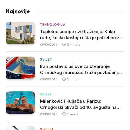
Najnovije
TEHNOLOGIJA
Toplotne pumpe sve traženije: Kako
rade, koliko koštaju i šta je potrebno za
njihovu ugradnju
09/08/2026
5 minuta
SVIJET
Iran postavio uslove za otvaranje
Ormuskog moreuza: Traže povlačenje
SAD i ukidanje sankcija
09/08/2026
2 minuta
SPORT
Milenković i Kuljača u Parizu:
Crnogorski plivači od 10. avgusta na
Evropskom prvenstvu
09/08/2026
1 minut
VIJESTI