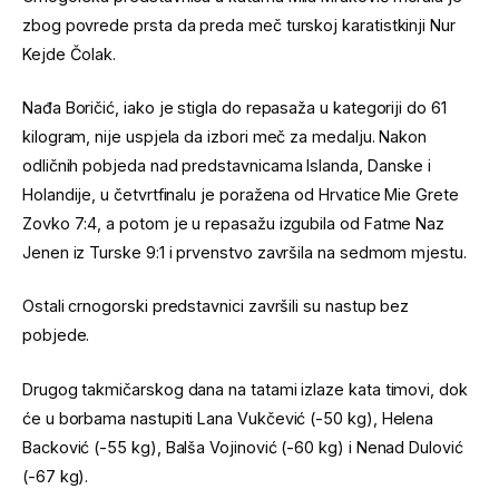
zbog povrede prsta da preda meč turskoj karatistkinji Nur
Kejde Čolak.
Nađa Boričić, iako je stigla do repasaža u kategoriji do 61
kilogram, nije uspjela da izbori meč za medalju. Nakon
odličnih pobjeda nad predstavnicama Islanda, Danske i
Holandije, u četvrtfinalu je poražena od Hrvatice Mie Grete
Zovko 7:4, a potom je u repasažu izgubila od Fatme Naz
Jenen iz Turske 9:1 i prvenstvo završila na sedmom mjestu.
Ostali crnogorski predstavnici završili su nastup bez
pobjede.
Drugog takmičarskog dana na tatami izlaze kata timovi, dok
će u borbama nastupiti Lana Vukčević (-50 kg), Helena
Backović (-55 kg), Balša Vojinović (-60 kg) i Nenad Dulović
(-67 kg).