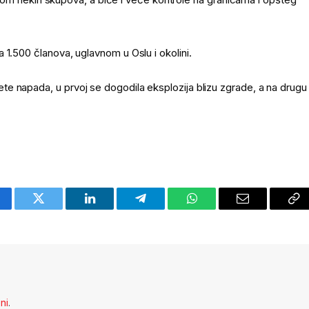
 1.500 članova, uglavnom u Oslu i okolini.
e napada, u prvoj se dogodila eksplozija blizu zgrade, a na drugu
cebook
Twitter
LinkedIn
Telegram
WhatsApp
Email
Co
Li
eni
.