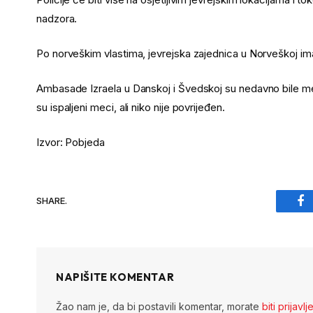
nadzora.
Po norveškim vlastima, jevrejska zajednica u Norveškoj ima
Ambasade Izraela u Danskoj i Švedskoj su nedavno bile met
su ispaljeni meci, ali niko nije povrijeđen.
Izvor: Pobjeda
SHARE.
Fa
NAPIŠITE KOMENTAR
Žao nam je, da bi postavili komentar, morate
biti prijavlj