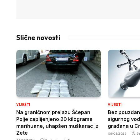
Slične novosti
VIJESTI
VIJESTI
Na graničnom prelazu Šćepan
Bez pouzdan
Polje zaplijenjeno 20 kilograma
sigurnog vod
marihuane, uhapšen muškarac iz
građana u Cr
Zete
08/08/2026
3