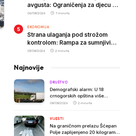
avgusta: Ograničenja za djecu na
trotinetima i mlade vozače, veće
06/08/2026
7 minuta
kazne za nepropisan prevoz
EKONOMIJA
djece
Strana ulaganja pod strožom
kontrolom: Rampa za sumnjivi
kapital
03/08/2026
2 minuta
Najnovije
DRUŠTVO
Demografski alarm: U 18
crnogorskih opština više
građana odlazi nego što dolazi
08/08/2026
2 minuta
VIJESTI
Na graničnom prelazu Šćepan
Polje zaplijenjeno 20 kilograma