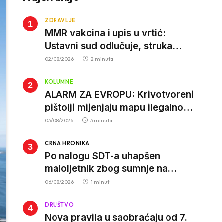
ZDRAVLJE
MMR vakcina i upis u vrtić:
Ustavni sud odlučuje, struka
poziva roditelje da vjeruju nauci
02/08/2026
2 minuta
KOLUMNE
ALARM ZA EVROPU: Krivotvoreni
pištolji mijenjaju mapu ilegalnog
tržišta, istrage ukazuju na
03/08/2026
3 minuta
proizvodnju van EU
CRNA HRONIKA
Po nalogu SDT-a uhapšen
maloljetnik zbog sumnje na
vrbovanje i obučavanje za
06/08/2026
1 minut
izvršenje terorističkih djela
DRUŠTVO
Nova pravila u saobraćaju od 7.