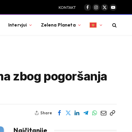
KONTAKT
Facebook
Instagram
X
YouTube
(Twitter)
Intervjui
Zelena Planeta
zma zbog pogoršanja
Share
Najčitanije