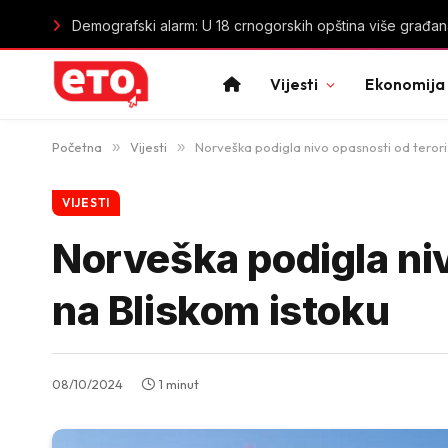
Demografski alarm: U 18 crnogorskih opština više građan
Vijesti
Ekonomija
Početna
»
Vijesti
»
Norveška podigla nivo opasnosti od teror
VIJESTI
Norveška podigla ni
na Bliskom istoku
08/10/2024
1 minut