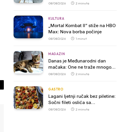
marihuane, uhapšen muškarac
08/08/2026
2 minuta
iz Zete
KULTURA
„Mortal Kombat II“ stiže na HBO
Max: Nova borba počinje
08/08/2026
1 minut
MAGAZIN
Danas je Međunarodni dan
mačaka: One ne traže mnogo,
samo dom, hranu i malo ljubavi
08/08/2026
2 minuta
py
GASTRO
Lagani ljetnji ručak bez piletine:
nk
Sočni fileti oslića sa
aromatičnim biljem i mladim
08/08/2026
2 minuta
krompirom