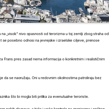
na „visok“ nivo opasnosti od terorizma u toj zemlji zbog straha od
 se posebno odnosi na jevrejske i izraelske ciljeve, prenose
a Frans pres zasad nema informacija o konkretnim i realističnim
cije da se naoružaju. Oni u redovnim okolnostima patroliraju bez
nika što bi mogla biti prilika za evenutualne teroriste.
 tokom nekih skupova, a biće i veće kontrole na granicama i opšteg