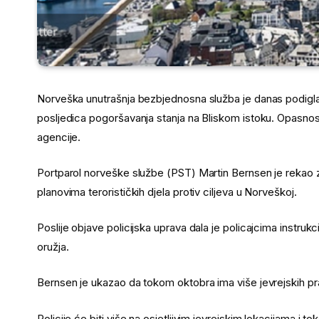
Norveška unutrašnja bezbjednosna služba je danas podigla 
posljedica pogoršavanja stanja na Bliskom istoku. Opasnost
agencije.
Portparol norveške službe (PST) Martin Bernsen je rekao z
planovima terorističkih djela protiv ciljeva u Norveškoj.
Poslije objave policijska uprava dala je policajcima instruk
oružja.
Bernsen je ukazao da tokom oktobra ima više jevrejskih praz
Policije će biti više na osjetljivim jevrejskim lokacijama i