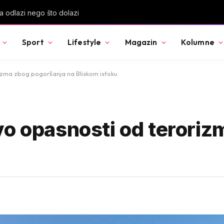
a odlazi nego što dolazi
Sport
Lifestyle
Magazin
Kolumne
izma zbog pogoršanja na Bliskom istoku
vo opasnosti od terori