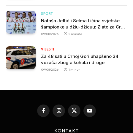
SPORT
Nataša Jeftić i Selma Ličina svjetske
šampionke u džiu-džicuu: Zlato za Crnu
Goru u Abu Dabiju
09/08/2026
2 minuta
VIJESTI
Za 48 sati u Crnoj Gori uhapšeno 34
vozača zbog alkohola i droge
09/08/2026
1 minut
Facebook
Instagram
X
YouTube
(Twitter)
KONTAKT