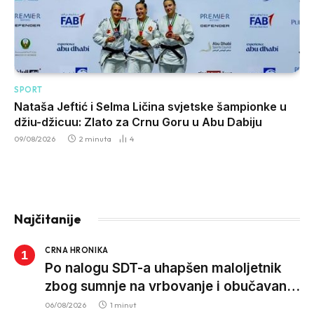
SPORT
Nataša Jeftić i Selma Ličina svjetske šampionke u
džiu-džicuu: Zlato za Crnu Goru u Abu Dabiju
09/08/2026
2 minuta
4
Najčitanije
CRNA HRONIKA
Po nalogu SDT-a uhapšen maloljetnik
zbog sumnje na vrbovanje i obučavanje
za izvršenje terorističkih djela
06/08/2026
1 minut