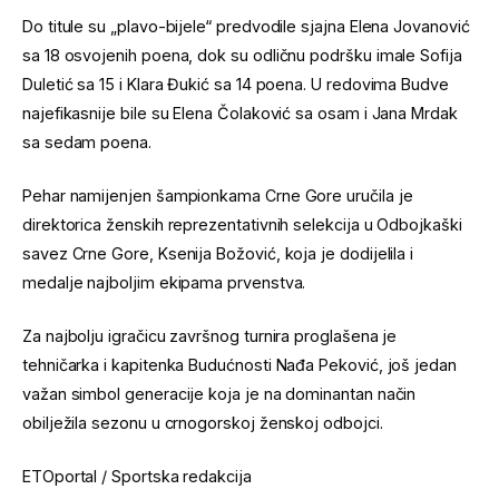
Do titule su „plavo-bijele“ predvodile sjajna Elena Jovanović
sa 18 osvojenih poena, dok su odličnu podršku imale Sofija
Duletić sa 15 i Klara Đukić sa 14 poena. U redovima Budve
najefikasnije bile su Elena Čolaković sa osam i Jana Mrdak
sa sedam poena.
Pehar namijenjen šampionkama Crne Gore uručila je
direktorica ženskih reprezentativnih selekcija u Odbojkaški
savez Crne Gore, Ksenija Božović, koja je dodijelila i
medalje najboljim ekipama prvenstva.
Za najbolju igračicu završnog turnira proglašena je
tehničarka i kapitenka Budućnosti Nađa Peković, još jedan
važan simbol generacije koja je na dominantan način
obilježila sezonu u crnogorskoj ženskoj odbojci.
ETOportal / Sportska redakcija