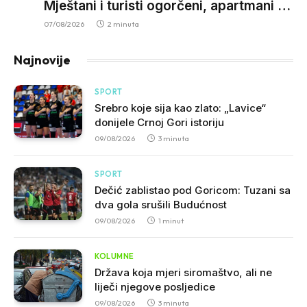
Mještani i turisti ogorčeni, apartmani se
prazne zbog višesatnih restrikcija
07/08/2026
2 minuta
Najnovije
SPORT
Srebro koje sija kao zlato: „Lavice“
donijele Crnoj Gori istoriju
09/08/2026
3 minuta
SPORT
Dečić zablistao pod Goricom: Tuzani sa
dva gola srušili Budućnost
09/08/2026
1 minut
KOLUMNE
Država koja mjeri siromaštvo, ali ne
liječi njegove posljedice
09/08/2026
3 minuta