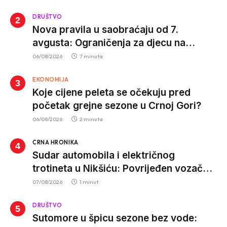
DRUŠTVO
Nova pravila u saobraćaju od 7.
avgusta: Ograničenja za djecu na
trotinetima i mlade vozače, veće kazne
06/08/2026
7 minuta
za nepropisan prevoz djece
EKONOMIJA
Koje cijene peleta se očekuju pred
početak grejne sezone u Crnoj Gori?
06/08/2026
2 minuta
CRNA HRONIKA
Sudar automobila i električnog
trotineta u Nikšiću: Povrijeđen vozač
trotineta, prebačen u bolnicu
07/08/2026
1 minut
DRUŠTVO
Sutomore u špicu sezone bez vode: