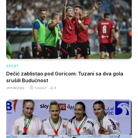
SPORT
Dečić zablistao pod Goricom: Tuzani sa dva gola
srušili Budućnost
09/08/2026
1 minut
5