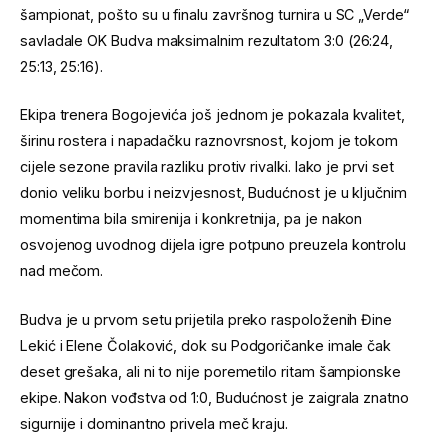
šampionat, pošto su u finalu završnog turnira u SC „Verde“
savladale OK Budva maksimalnim rezultatom 3:0 (26:24,
25:13, 25:16).
Ekipa trenera Bogojevića još jednom je pokazala kvalitet,
širinu rostera i napadačku raznovrsnost, kojom je tokom
cijele sezone pravila razliku protiv rivalki. Iako je prvi set
donio veliku borbu i neizvjesnost, Budućnost je u ključnim
momentima bila smirenija i konkretnija, pa je nakon
osvojenog uvodnog dijela igre potpuno preuzela kontrolu
nad mečom.
Budva je u prvom setu prijetila preko raspoloženih Đine
Lekić i Elene Čolaković, dok su Podgoričanke imale čak
deset grešaka, ali ni to nije poremetilo ritam šampionske
ekipe. Nakon vođstva od 1:0, Budućnost je zaigrala znatno
sigurnije i dominantno privela meč kraju.