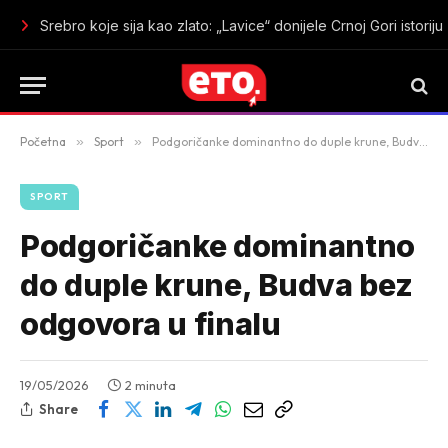
Dečić zablistao pod Goricom: Tuzani sa dva gola srušili Budu
Početna
»
Sport
»
Podgoričanke dominantno do duple krune, Budva bez odgovora u finalu
SPORT
Podgoričanke dominantno
do duple krune, Budva bez
odgovora u finalu
19/05/2026
2 minuta
Share