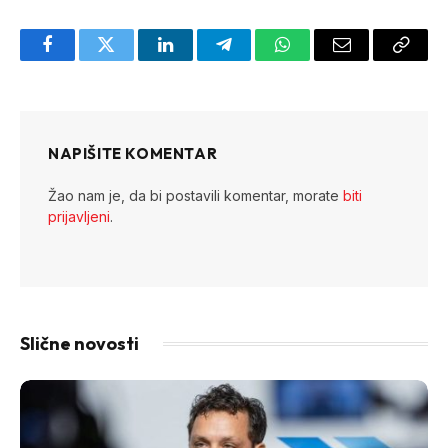
Facebook
Twitter
LinkedIn
Telegram
WhatsApp
Email
Copy
Link
NAPIŠITE KOMENTAR
Žao nam je, da bi postavili komentar, morate
biti
prijavljeni
.
Slične novosti