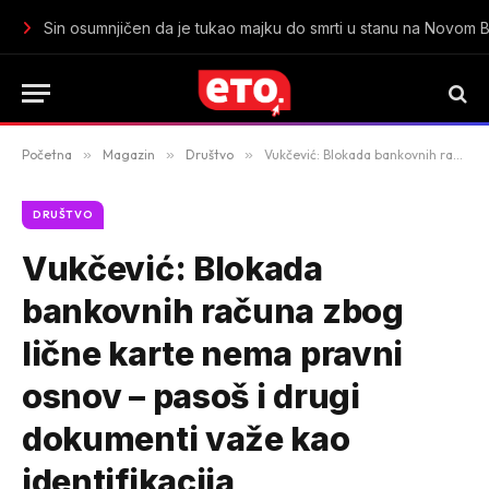
Kako rashladiti stan bez klime: Jednostavni trikovi koji mogu na
Početna
»
Magazin
»
Društvo
»
Vukčević: Blokada bankovnih računa zbog lične karte nema pravni osnov – pasoš i drugi dokumenti važe kao identifikacija
DRUŠTVO
Vukčević: Blokada
bankovnih računa zbog
lične karte nema pravni
osnov – pasoš i drugi
dokumenti važe kao
identifikacija