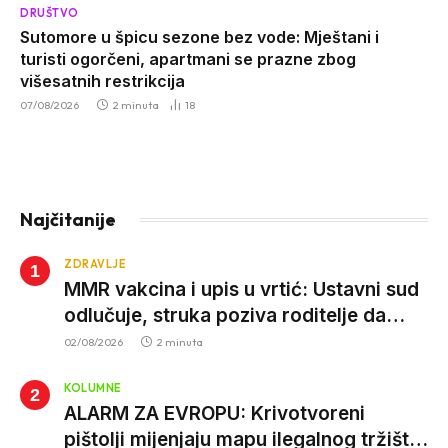
DRUŠTVO
Sutomore u špicu sezone bez vode: Mještani i
turisti ogorčeni, apartmani se prazne zbog
višesatnih restrikcija
07/08/2026
2 minuta
18
Najčitanije
ZDRAVLJE
MMR vakcina i upis u vrtić: Ustavni sud
odlučuje, struka poziva roditelje da
vjeruju nauci
02/08/2026
2 minuta
KOLUMNE
ALARM ZA EVROPU: Krivotvoreni
pištolji mijenjaju mapu ilegalnog tržišta,