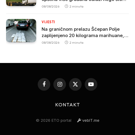
dolazi
08/08/2026
2 minuta
VIJESTI
Na graničnom prelazu Šćepan Polje
zaplijenjeno 20 kilograma marihuane,
uhapšen muškarac iz Zete
08/08/2026
2 minuta
Facebook
Instagram
X
YouTube
(Twitter)
KONTAKT
© 2026 ETO portal
vebIT.me