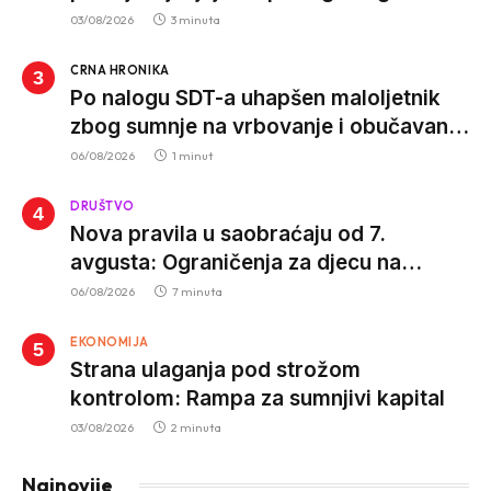
istrage ukazuju na proizvodnju van EU
03/08/2026
3 minuta
CRNA HRONIKA
Po nalogu SDT-a uhapšen maloljetnik
zbog sumnje na vrbovanje i obučavanje
za izvršenje terorističkih djela
06/08/2026
1 minut
DRUŠTVO
Nova pravila u saobraćaju od 7.
avgusta: Ograničenja za djecu na
trotinetima i mlade vozače, veće kazne
06/08/2026
7 minuta
za nepropisan prevoz djece
EKONOMIJA
Strana ulaganja pod strožom
kontrolom: Rampa za sumnjivi kapital
03/08/2026
2 minuta
Najnovije