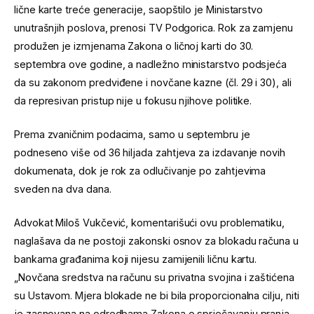
lične karte treće generacije, saopštilo je Ministarstvo
unutrašnjih poslova, prenosi TV Podgorica. Rok za zamjenu
produžen je izmjenama Zakona o ličnoj karti do 30.
septembra ove godine, a nadležno ministarstvo podsjeća
da su zakonom predviđene i novčane kazne (čl. 29 i 30), ali
da represivan pristup nije u fokusu njihove politike.
Prema zvaničnim podacima, samo u septembru je
podneseno više od 36 hiljada zahtjeva za izdavanje novih
dokumenata, dok je rok za odlučivanje po zahtjevima
sveden na dva dana.
Advokat Miloš Vukčević, komentarišući ovu problematiku,
naglašava da ne postoji zakonski osnov za blokadu računa u
bankama građanima koji nijesu zamijenili ličnu kartu.
„Novčana sredstva na računu su privatna svojina i zaštićena
su Ustavom. Mjera blokade ne bi bila proporcionalna cilju, niti
je zasnovana na odredbama Zakona o sprječavanju pranja