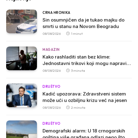
CRNA HRONIKA
Sin osumnjičen da je tukao majku do
smrti u stanu na Novom Beogradu
08/08/2026
1 minut
MAGAZIN
Kako rashladiti stan bez klime:
Jednostavni trikovi koji mogu napraviti
veliku razliku
08/08/2026
3 minuta
DRUŠTVO
Kadić upozorava: Zdravstveni sistem
može ući u ozbiljnu krizu već na jesen
08/08/2026
2 minuta
DRUŠTVO
Demografski alarm: U 18 crnogorskih
opština više građana odlazi nego što