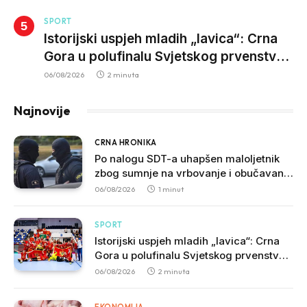
SPORT
Istorijski uspjeh mladih „lavica“: Crna
Gora u polufinalu Svjetskog prvenstva
nakon pobjede nad Slovačkom
06/08/2026
2 minuta
Najnovije
CRNA HRONIKA
Po nalogu SDT-a uhapšen maloljetnik
zbog sumnje na vrbovanje i obučavanje
za izvršenje terorističkih djela
06/08/2026
1 minut
SPORT
Istorijski uspjeh mladih „lavica“: Crna
Gora u polufinalu Svjetskog prvenstva
nakon pobjede nad Slovačkom
06/08/2026
2 minuta