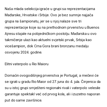
Naša mlada selekcija igraće u grupi sa reprezentacijama
Mađarske, Hrvatske i Srbije. Ovo je bez sumnje najjača
grupa na šampionatu, jer se u njoj nalaze sve tri
reprezentacije koje su na prethodnom prvenstvu u Buenos
Ajresu stajale na pobjedničkom postolju. Mađarska u ovo
takmičenje ulazi kao aktuelni svjetski prvak, Srbija kao
vicešampion, dok Crna Gora brani bronzanu medalju
osvojenu 2024. godine.
Elitni vaterpolo u Rio Maioru
Domaćin ovogodišnjeg prvenstva je Portugal, a mečevi će
se igrati u gradu Rio Maior od 27. juna do 4. jula. Činjenica da
su u istoj grupi smješteni regionalni rivali i vaterpolo velesile
garantuje spektakl već od prvog kola, ali i izuzetno naporan
put do same završnice.