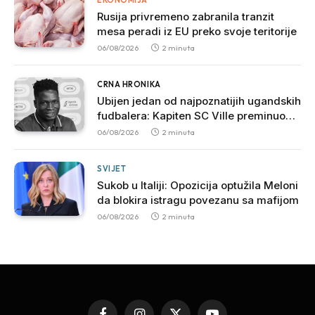
EKONOMIJA
Rusija privremeno zabranila tranzit
mesa peradi iz EU preko svoje teritorije
06/08/2026
2 minuta
CRNA HRONIKA
Ubijen jedan od najpoznatijih ugandskih
fudbalera: Kapiten SC Ville preminuo
nakon brutalnog napada
06/08/2026
2 minuta
SVIJET
Sukob u Italiji: Opozicija optužila Meloni
da blokira istragu povezanu sa mafijom
06/08/2026
2 minuta