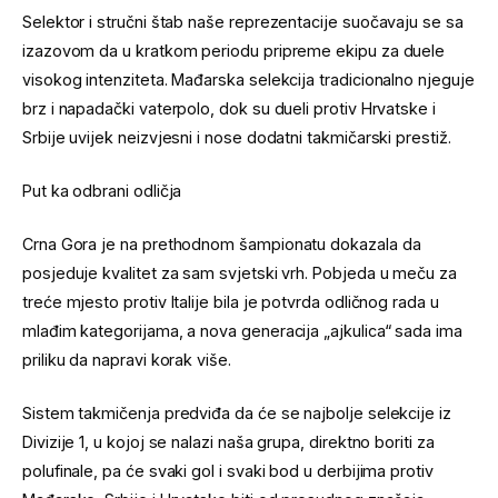
Selektor i stručni štab naše reprezentacije suočavaju se sa
izazovom da u kratkom periodu pripreme ekipu za duele
visokog intenziteta. Mađarska selekcija tradicionalno njeguje
brz i napadački vaterpolo, dok su dueli protiv Hrvatske i
Srbije uvijek neizvjesni i nose dodatni takmičarski prestiž.
Put ka odbrani odličja
Crna Gora je na prethodnom šampionatu dokazala da
posjeduje kvalitet za sam svjetski vrh. Pobjeda u meču za
treće mjesto protiv Italije bila je potvrda odličnog rada u
mlađim kategorijama, a nova generacija „ajkulica“ sada ima
priliku da napravi korak više.
Sistem takmičenja predviđa da će se najbolje selekcije iz
Divizije 1, u kojoj se nalazi naša grupa, direktno boriti za
polufinale, pa će svaki gol i svaki bod u derbijima protiv