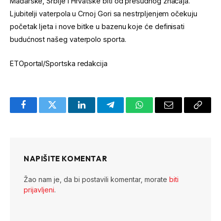
Mađarske, Srbije i Hrvatske biti od presudnog značaja.
Ljubitelji vaterpola u Crnoj Gori sa nestrpljenjem očekuju
početak ljeta i nove bitke u bazenu koje će definisati
budućnost našeg vaterpolo sporta.
ETOportal/Sportska redakcija
Facebook
Twitter
LinkedIn
Telegram
WhatsApp
Email
Copy
Link
NAPIŠITE KOMENTAR
Žao nam je, da bi postavili komentar, morate
biti
prijavljeni
.