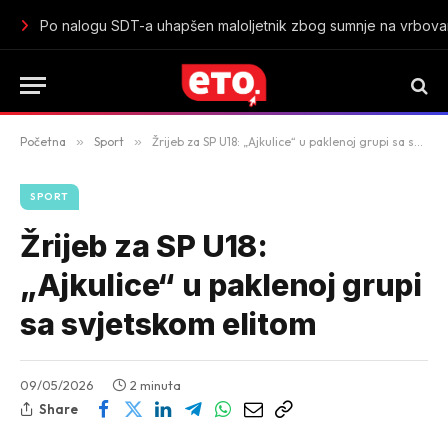
Istorijski uspjeh mladih „lavica“: Crna Gora u polufinalu Sv
Početna
»
Sport
»
Žrijeb za SP U18: „Ajkulice“ u paklenoj grupi sa svjetskom elitom
SPORT
Žrijeb za SP U18:
„Ajkulice“ u paklenoj grupi
sa svjetskom elitom
09/05/2026
2 minuta
Share