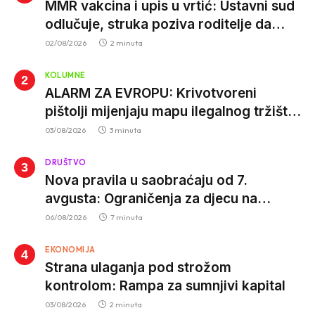
MMR vakcina i upis u vrtić: Ustavni sud
odlučuje, struka poziva roditelje da
vjeruju nauci
02/08/2026
2 minuta
KOLUMNE
ALARM ZA EVROPU: Krivotvoreni
pištolji mijenjaju mapu ilegalnog tržišta,
istrage ukazuju na proizvodnju van EU
03/08/2026
3 minuta
DRUŠTVO
Nova pravila u saobraćaju od 7.
avgusta: Ograničenja za djecu na
trotinetima i mlade vozače, veće kazne
06/08/2026
7 minuta
za nepropisan prevoz djece
EKONOMIJA
Strana ulaganja pod strožom
kontrolom: Rampa za sumnjivi kapital
03/08/2026
2 minuta