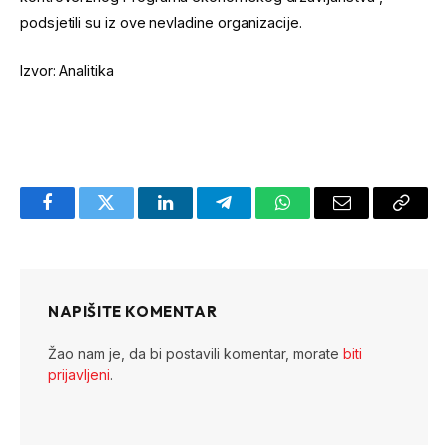
podsjetili su iz ove nevladine organizacije.
Izvor: Analitika
Facebook
Twitter
LinkedIn
Telegram
WhatsApp
Email
Copy
Link
NAPIŠITE KOMENTAR
Žao nam je, da bi postavili komentar, morate
biti
prijavljeni
.