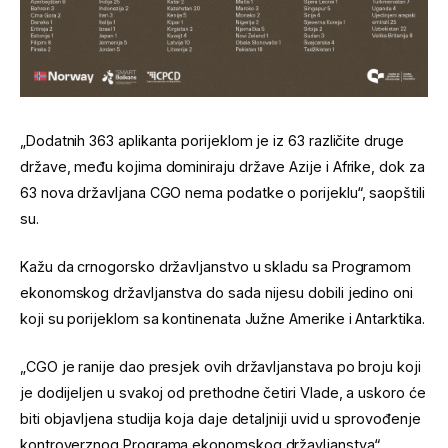
„Dodatnih 363 aplikanta porijeklom je iz 63 različite druge
države, među kojima dominiraju države Azije i Afrike, dok za
63 nova državljana CGO nema podatke o porijeklu“, saopštili
su.
Kažu da crnogorsko državljanstvo u skladu sa Programom
ekonomskog državljanstva do sada nijesu dobili jedino oni
koji su porijeklom sa kontinenata Južne Amerike i Antarktika.
„CGO je ranije dao presjek ovih državljanstava po broju koji
je dodijeljen u svakoj od prethodne četiri Vlade, a uskoro će
biti objavljena studija koja daje detaljniji uvid u sprovođenje
kontroverznog Programa ekonomskog državljanstva“,