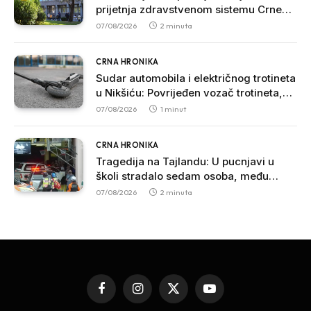
prijetnja zdravstvenom sistemu Crne
Gore
07/08/2026
2 minuta
CRNA HRONIKA
Sudar automobila i električnog trotineta
u Nikšiću: Povrijeđen vozač trotineta,
prebačen u bolnicu
07/08/2026
1 minut
CRNA HRONIKA
Tragedija na Tajlandu: U pucnjavi u
školi stradalo sedam osoba, među
povrijeđenima više učenika
07/08/2026
2 minuta
Facebook
Instagram
X
YouTube
(Twitter)