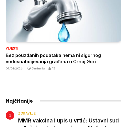
VIJESTI
Bez pouzdanih podataka nema ni sigurnog
vodosnabdijevanja građana u Crnoj Gori
07/08/2026
3 minuta
15
Najčitanije
ZDRAVLJE
MMR vakcina i upis u vrtić: Ustavni sud