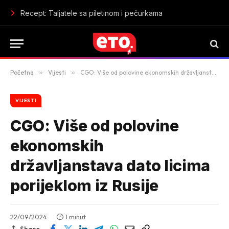
Tržište rada mijenja pravila: više nije dovoljno šta si završio, 
Početna
»
Vijesti
»
CGO: Više od polovine ekonomskih državljanstava dato licima porijeklom iz Rusije
VIJESTI
CGO: Više od polovine
ekonomskih
državljanstava dato licima
porijeklom iz Rusije
22/09/2024
1 minut
Share