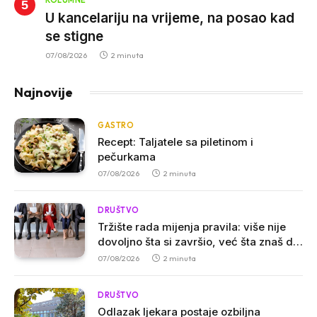
U kancelariju na vrijeme, na posao kad
se stigne
07/08/2026
2 minuta
Najnovije
GASTRO
Recept: Taljatele sa piletinom i
pečurkama
07/08/2026
2 minuta
DRUŠTVO
Tržište rada mijenja pravila: više nije
dovoljno šta si završio, već šta znaš da
uradiš
07/08/2026
2 minuta
DRUŠTVO
Odlazak ljekara postaje ozbiljna