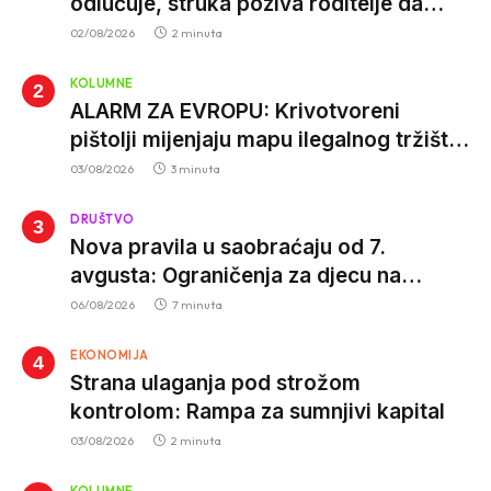
odlučuje, struka poziva roditelje da
vjeruju nauci
02/08/2026
2 minuta
KOLUMNE
ALARM ZA EVROPU: Krivotvoreni
pištolji mijenjaju mapu ilegalnog tržišta,
istrage ukazuju na proizvodnju van EU
03/08/2026
3 minuta
DRUŠTVO
Nova pravila u saobraćaju od 7.
avgusta: Ograničenja za djecu na
trotinetima i mlade vozače, veće kazne
06/08/2026
7 minuta
za nepropisan prevoz djece
EKONOMIJA
Strana ulaganja pod strožom
kontrolom: Rampa za sumnjivi kapital
03/08/2026
2 minuta
KOLUMNE